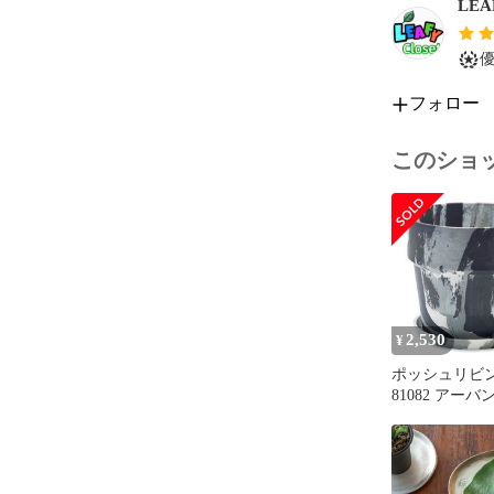
LEA
フォロー
このショ
2,530
¥
ポッシュリビ
81082 アー
ツポット モノ
トリコロール