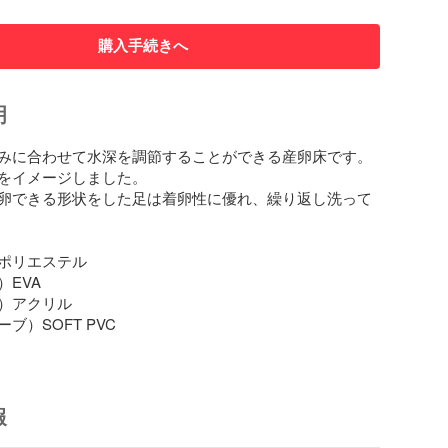
購入手続きへ
明
みに合わせて水深を調節することができる産卵床です。

をイメージしました。

卵できる形状をした足は着卵性に優れ、繰り返し洗って
ポリエステル

EVA

）アクリル

ブ）SOFT PVC
報