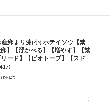
産卵まり藻(小) ホテイソウ【繁
産卵】【浮かべる】【増やす】【繁
ブリード】【ビオトープ】【スド
417)
¥470~1,270
0