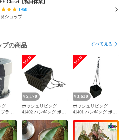
FY Closet【祝日休業】
1960
優良ショップ
すべて見る
ップの商品
5,170
3,630
¥
¥
ング
ポッシュリビング
ポッシュリビング
バンプラン
41402 ハンギング ボッ
41401 ハンギング ボッ
クローム
クス ブラック(225633)
クス ブラック(225632)