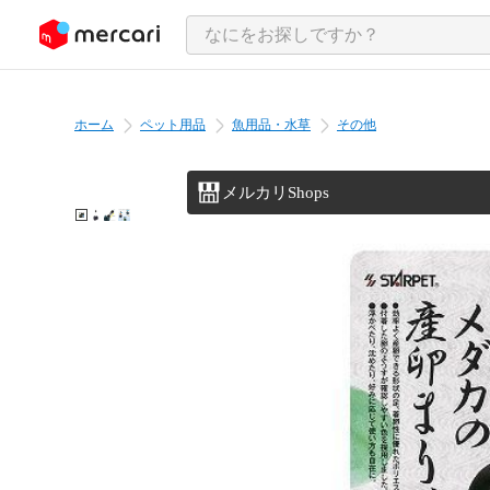
ンツにスキップ
ホーム
ペット用品
魚用品・水草
その他
メルカリShops