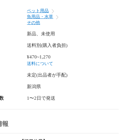
ペット用品
魚用品・水草
その他
新品、未使用
送料別(購入者負担)
¥470~1,270
送料について
未定(出品者が手配)
新潟県
数
1〜2日で発送
情報