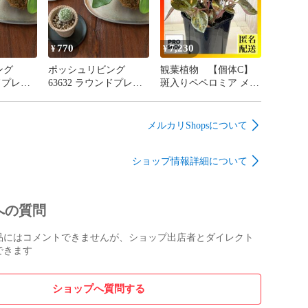
770
7,230
¥
¥
ング
ポッシュリビング
観葉植物 【個体C】
ンドプレー
63632 ラウンドプレー
斑入りペペロミア メタ
シルバー
ト ブラック シルバー
リカ バリエガータ 3号
φ10×H0.8cm (s-161992)
ロング角鉢(現品) イ
ンテリア 室内 おしゃ
メルカリShopsについて
れ 可愛い かわいい
(507489)
ショップ情報詳細について
への質問
品にはコメントできませんが、ショップ出店者とダイレクト
できます
ショップへ質問する