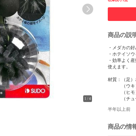
在庫残り1点
商品の説
・メダカの好
・ホテイソウ
・効率よく産
使えます。

材質：（足）
　　　（ウキ）
　　　（ヒモ
　　　（チュー
1
/
4
半年以上前
商品の情