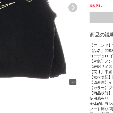
売り切れ
商品の説
【ブランド】S
【品名】22SS ×
コーデュロ イ
【対象】メンズ
【表記サイズ】
【実寸】平置き
【素材表記】
【原産国】イ
1
/
8
【カラー】ブ
【商品状態】

使用感有り

全体的にヨレ/
フード周り/両