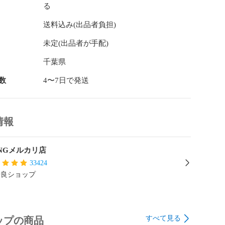
る
・ダメージが多数見受けられ難がある中古品になります。

送料込み(出品者負担)
プロフィール欄をご覧くださいませ。≫
未定(出品者が手配)
千葉県
数
4〜7日で発送
情報
INGメルカリ店
33424
優良ショップ
すべて見る
ップの商品