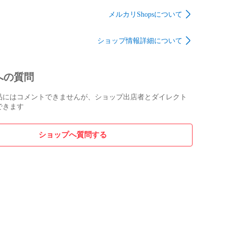
ouson リー
ッペンベースボールキ
ノ ツイル ボックスロ
ッセツイ
ャップ 帽子
ゴ キャンプキャップ
メルカリShopsについて
ル デニ
帽子 ブラック
5-
ショップ情報詳細について
35J-000
への質問
品にはコメントできませんが、ショップ出店者とダイレクト
できます
ショップへ質問する