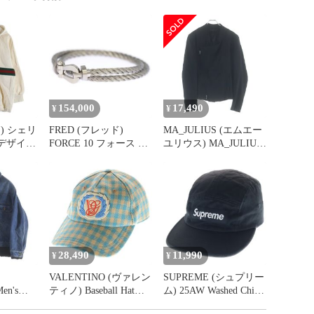
154,000
17,490
¥
¥
チ) シェリ
FRED (フレッド)
MA_JULIUS (エムエー
デザイン
FORCE 10 フォース ラ
ユリウス) MA_JULIUS
フーデッ
ージモデル ステンレス
エムエー_ユリウス
 パーカ
スチール ブレスレット
13SS ジオメトリックテ
レディー
LM シルバー
ーラードジャケット 変
DKA
形ジップジャケット ブ
ラック
28,490
11,990
¥
¥
VALENTINO (ヴァレン
SUPREME (シュプリー
en's
ティノ) Baseball Hat
ム) 25AW Washed Chino
se Twill
7Y2HDA41FPG ロゴワ
Twill ウォッシュド チ