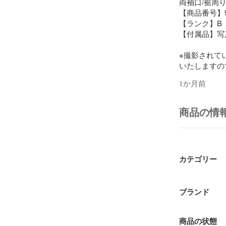
両袖口/裾周り
【商品番号】922
【ランク】B 

【付属品】写
※撮影されて
いたしますの
※商品本体の
1か月前
掲載には含ま
お問合せください
商品の情
※ランク説明

N...新品～未
新品未開封品
S...新品同
カテゴリー
A...使用感
ブランド
B...着用
す。

商品の状態