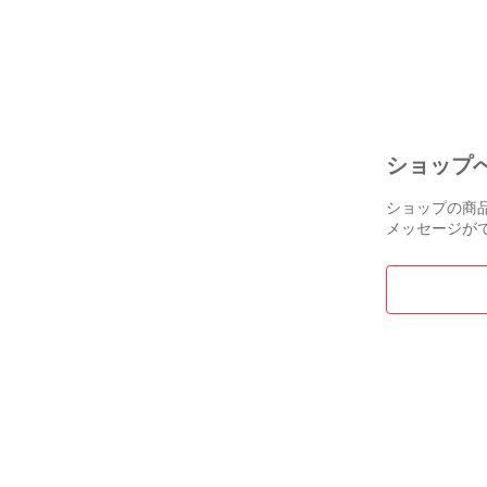
Reversible Bl
バイス マトラ
ル リバーシブ
ムジャケット 2
03706M PC9-00
ショップ
ショップの商
メッセージが