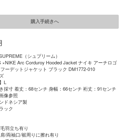
購入手続きへ
明
UPREME（シュプリーム）

NIKE Arc Corduroy Hooded Jacket ナイキ アーチロゴ 
フーデットジャケット ブラック DM1772-010



L

採寸 着丈：68センチ 身幅：66センチ 裄丈：91センチ

画像参照

ンドネシア製

ラック

毛羽立ち有り

肩/両袖口/裾周りに擦れ有り
