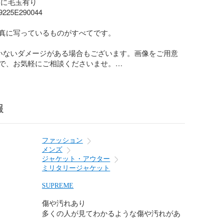
に毛玉有り

5E290044

真に写っているものがすべてです。

いないダメージがある場合もございます。画像をご用意
で、お気軽にご相談くださいませ。

状態についての掲載となります。付属品の品質や状態は
ない場合がございますので、ご不明点がございましたら
ませ。    

報
使用品

になります。

ファッション
メンズ
様品または試着程度の使用感があります。

ジャケット・アウター
ミリタリージャケット
の少ない比較的状態の良い中古品になります。

SUPREME
感があり若干の汚れ・ダメージが見受けられる中古品になりま
傷や汚れあり
多くの人が見てわかるような傷や汚れがあ