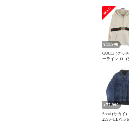
11,990
¥
GUCCI (グッ
ーライン ロゴ
ハーフジップ 
ド スウェット
ー ベージュ 
ス 653666 XJ
77,990
¥
Sacai (サカイ)
25SS×LEVI'S M
Denim x Matelas