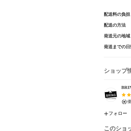
C...汚れ
配送料の負担
≪注意事項は
配送の方法
発送元の地域
発送までの日
ショップ
BR
フォロー
このショ