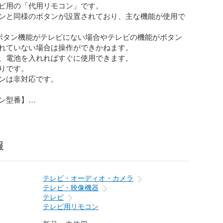
レビ用の「代用リモコン」です。

ンと同様のボタンが設置されており、主な機能が使用で
ボタン機能がテレビにない場合やテレビの機能がボタン
れていない場合は操作ができかねます。

、電池を入れればすぐに使用できます。

りです。

ンは非対応です。

ン型番】

型番】

報
L-43UF360 FL-50UF360 FL-55UF360 FL-65UF560 FL-
0UF560 FL-50UF370 FL-43UF370 FL-32HF170 FL-
5UF340 FL-50UF340 FL-43UF340 FL-32UF140 FL-
テレビ・オーディオ・カメラ
55UF5370
テレビ・映像機器
テレビ
テレビ用リモコン