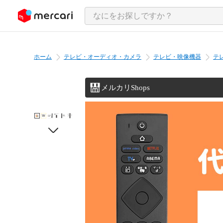
ンツにスキップ
ホーム
テレビ・オーディオ・カメラ
テレビ・映像機器
テ
メルカリShops