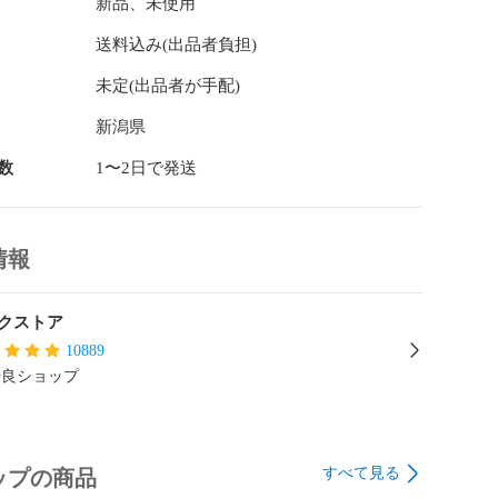
新品、未使用
送料込み(出品者負担)
未定(出品者が手配)
新潟県
数
1〜2日で発送
情報
クストア
10889
優良ショップ
すべて見る
ップの商品