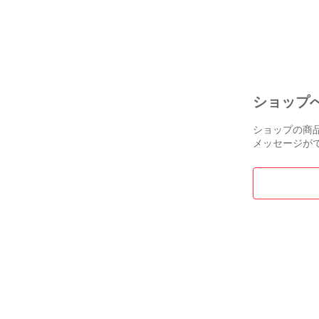
右側 ゴム 正
TOYOTA 75555
7555628120
ショップ
ショップの商
メッセージが