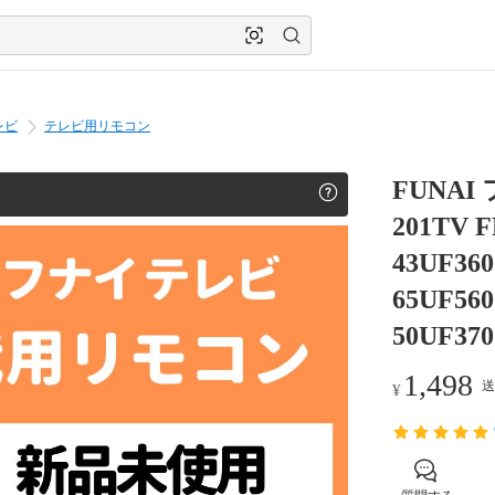
レビ
テレビ用リモコン
FUNAI
201TV F
43UF360
65UF560
50UF37
1,498
送
¥