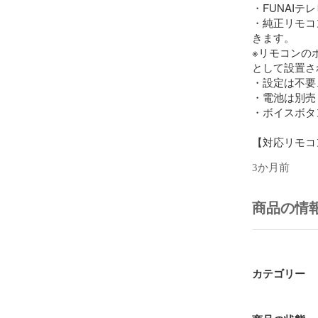
・FUNAIテ
・純正リモコ
きます。

※リモコンの
として設置さ
・設定は不要
・電池は別売
・ボイスボタ
【対応リモコ
FRM-201TV

3か月前
FRM-200TVS

【対応テレビ
商品の情
FL-32HF160 F
55UF560 FL-5
24HF170 FL-5
65UF460 FL-
カテゴリー