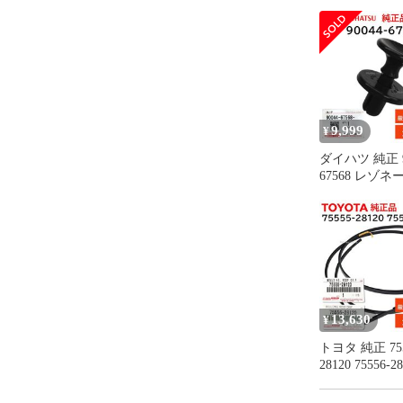
9,999
¥
ダイハツ 純正 9
67568 レゾネ
イプ クリップ 
ンジン ルーム
交換 部品 メ
ス 9004467568
13,630
¥
トヨタ 純正 755
28120 75556-
セット ルーフ
プ モール RH 