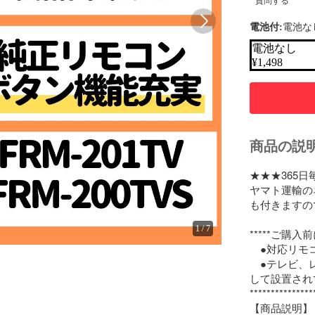
質問する
電池付:
電池な
電池なし
¥
1,498
商品の説
★★★365日
ヤマト運輸の
も付きますの
1
/
7
*****ご購入
　●対応リモ
　●テレビ、
して設置され
***************
【商品説明】
