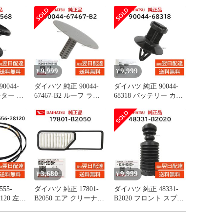
9,999
9,999
¥
¥
0044-
ダイハツ 純正 90044-
ダイハツ 純正 90044-
ーター パ
67467-B2 ルーフ ライ
68318 バッテリー カバ
取付 エ
ニング クリップ 天井
ー クリップ 取付 ハイ
 カバー
板 内張 交換 部品 メン
ゼット トラック など
ンテナン
テナンス 9004467467B2
交換 部品 メンテナン
ス 9004468318
3,680
9,999
¥
¥
55-
ダイハツ 純正 17801-
ダイハツ 純正 48331-
28120 左右
B2050 エア クリーナー
B2020 フロント スプリ
 ドリッ
フィルター エレメント
ング バンパー ショッ
LH 左側
吸入ダスト 除去 交換
ク ダスト カバー ブー