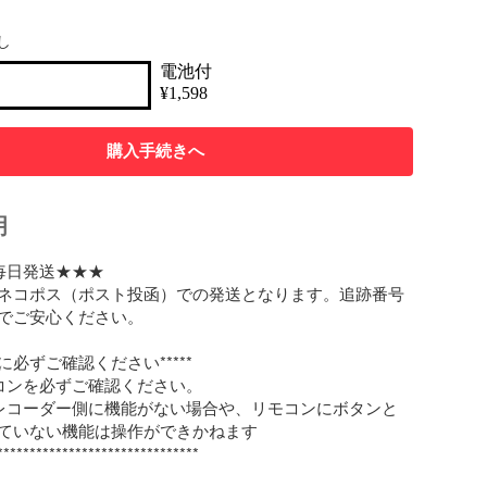
し
電池付
¥
1,598
購入手続きへ
明
毎日発送★★★

ネコポス（ポスト投函）での発送となります。追跡番号
でご安心ください。

前に必ずご確認ください*****

コンを必ずご確認ください。

レコーダー側に機能がない場合や、リモコンにボタンと
ていない機能は操作ができかねます

*******************************
