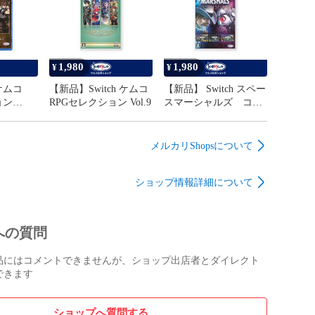
1,980
1,980
¥
¥
ケムコ
【新品】Switch ケムコ
【新品】 Switch スペー
ョン
RPGセレクション Vol.9
スマーシャルズ コレ
クション
メルカリShopsについて
ショップ情報詳細について
への質問
品にはコメントできませんが、ショップ出店者とダイレクト
できます
ショップへ質問する