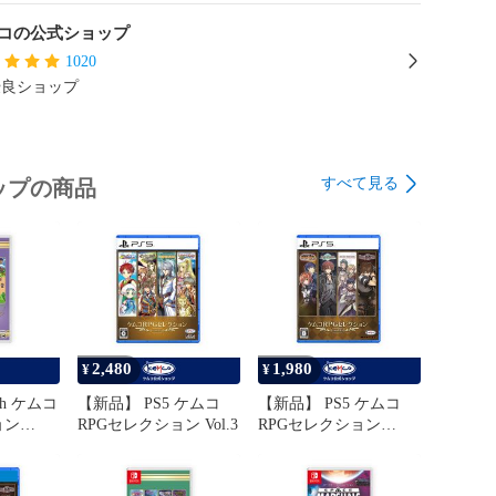
日祝日）を挟む場合の発送は、翌営業日以降となりま
コの公式ショップ
1020
優良ショップ
ありましたら、お気軽にご質問ください。

□■□■□■□■□

ップフォローをお願いします！

すべて見る
ップの商品
くと…

ル・値下げ時



頂くと…



2,480
1,980
きます！

¥
¥
□■□■□■□■□

ch ケムコ
【新品】 PS5 ケムコ
【新品】 PS5 ケムコ
ョン
RPGセレクション Vol.3
RPGセレクション
こ　KEMCO　ゲーム
Vol.13