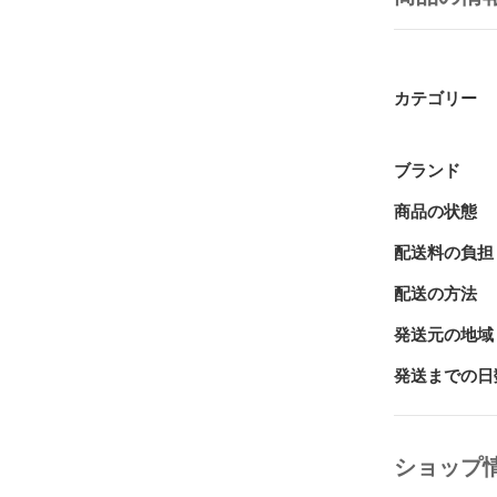
びに変化する
し、敵をなぎ
※各タイトル
カテゴリー
【商品の状態】
新品未開封

ブランド
【対応機種】

商品の状態
PlayStation 4

配送料の負担
【レーティング
CERO B（1
配送の方法
【おすすめポ
発送元の地域
・ダウンロー
発送までの日
い1本です。

【発送について
クリックポス
ショップ
※郵便受けに