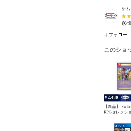
※休業日（土
す。

ケム
【その他】

ご不明な点が
フォロー
□■□■□■□■□■
いいね＆ショ
このショ
●いいねして頂
・タイムセー
・商品再入荷時
●フォローして
・新商品発売時
2,480
お知らせが届
¥
□■□■□■□■□■
【新品】 Swit
RPGセレクシ
ケムコ　けむ
Vol.10