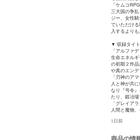
「ケムコRP
三大国の争乱
ジー、女性騎
ていただける
入するよりも
▼ 収録タイト
「アルファデ
生命エネルギ
の初期２作品
や真のエンデ
「刃神のアマ
人と神が共に
なり『号令』
たり、鍛冶場
「グレイアラ
人間と魔物、
存在する世界
1日前
従者の"血"
「グロリアス
盗まれた『英
商品の情