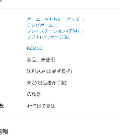
ダンジョンで武器を入手！　複数の武器を同時に装備
倒そう！

ゲーム・おもちゃ・グッズ
の内容はダウンロード版と同様です。

テレビゲーム
プレイステーション4(PS4)


ソフト(パッケージ版)
KEMCO
新品、未使用
送料込み(出品者負担)
】

2才以上対象）

未定(出品者が手配)
イント】

広島県
ド版を4作品購入するよりもお得に楽しめる、コスパの高
数
4〜7日で発送
】

トで発送いたします。

情報
配達されますので、ご注意ください。
