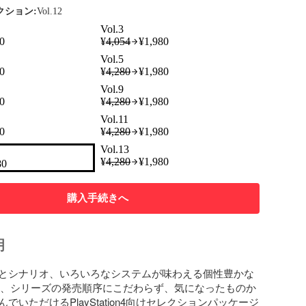
レクション:
Vol.12
Vol.3
0
¥
4,054
¥
1,980
Vol.5
0
¥
4,280
¥
1,980
Vol.9
0
¥
4,280
¥
1,980
Vol.11
0
¥
4,280
¥
1,980
Vol.13
¥
4,280
¥
1,980
80
購入手続きへ
明
とシナリオ、いろいろなシステムが味わえる個性豊かな
し、シリーズの発売順序にこだわらず、気になったものか
でいただけるPlayStation4向けセレクションパッケージ