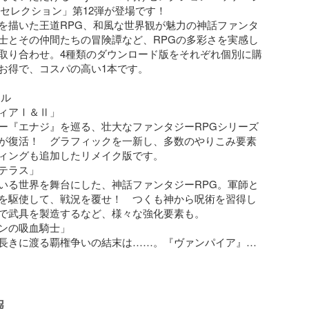
Gセレクション」第12弾が登場です！

を描いた王道RPG、和風な世界観が魅力の神話ファンタ
士とその仲間たちの冒険譚など、RPGの多彩さを実感し
取り合わせ。4種類のダウンロード版をそれぞれ個別に購
お得で、コスパの高い1本です。

ル

ィアⅠ＆Ⅱ」

ー『エナジ』を巡る、壮大なファンタジーRPGシリーズ
が復活！　グラフィックを一新し、多数のやりこみ要素
ィングも追加したリメイク版です。

テラス」

いる世界を舞台にした、神話ファンタジーRPG。軍師と
を駆使して、戦況を覆せ！　つくも神から呪術を習得し
で武具を製造するなど、様々な強化要素も。

ンの吸血騎士」

長きに渡る覇権争いの結末は……。『ヴァンパイア』が
で繰り広げられる、女性騎士とその仲間たちの冒険譚。
とコウモリの力で、パーティーを勝利に導け！

セイバー」

雄の剣』奪還の命を受けた青年の旅を描く物語。入るた
報