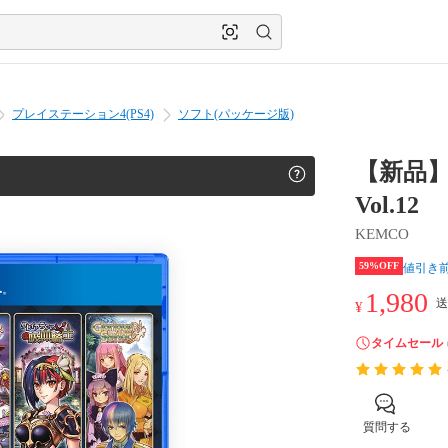
プレイステーション4(PS4)
ソフト(パッケージ版)
【新品】
Vol.12
KEMCO
59%OFF
値引き
1,980
送
¥
タイムセール
質問する