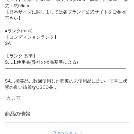
丈：約59cm

【日本サイズに関しましては各ブランド公式サイトをご参照
下さい】

●ランク(rank)

【コンディションランク】

SA

【ランク	基準】

S…未使用品(弊社の検品基準による)

―――――――――――――――――――――――――――
―

SA…極美品…数回使用した程度の未使用品に近い、非常に状
態の良い綺麗なUSED品

―――――――――――――――――――――――――――
1か月前
―

A…美品…使用回数が少なく、全体的に状態の良い綺麗な
USED品

商品の情報
―――――――――――――――――――――――――――
―

AB…良品・比較的良品…多少の使用感はありますが、それ以
ファッション