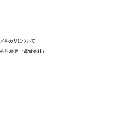
メルカリについて
会社概要（運営会社）
採用情報
プレスリリース
公式ブログ
プレスキット
メルカリUS
メルカリShops
m department（エムデパ）
ヘルプ
ヘルプセンター（ガイド・お問い合わせ）
メルカリShopsでショップを開設する
メルカリShops ショップ管理画面にログイン
メルカリShops出店者向けガイド