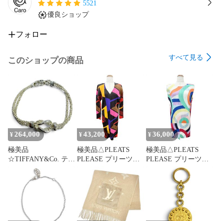
●素材(material)

5521
表地：バージンウール100%

優良ショップ
裏地：レーヨン100%

フォロー
●コメント(comment)

※2枚目の画像はAIによる着用イメージです。実物写真ではあ
すべて見る
このショップの商品
りません。

気に入って頂けた方は是非この機会に。

●商品番号(number)

00014175

商品に関するお問い合わせの際はこちらの商品番号が必要と
なります。

264,000
43,200
36,000
¥
¥
¥
※40628-3431

極美品
極美品△PLEATS
極美品△PLEATS
☆TIFFANY&Co. ティ
PLEASE プリーツプ
PLEASE プリーツプ
商品管理番号【00014175】
ファニー ヴィンテー
リーズ イッセイミヤ
リーズ イッセイミヤ
ジ ダブルグローブ ブ
ケ PP73-JH726 総柄
ケ PP83-JT744 総柄
レスレット 925 シル
長袖 Vネック ワンピ
ノースリーブ チュニ
バー イタリア製 重量
ース マルチカラー 3
ック ワンピース マル
18.4g レディース メ
日本製 正規品
チカラー 3 正規品
ンズ