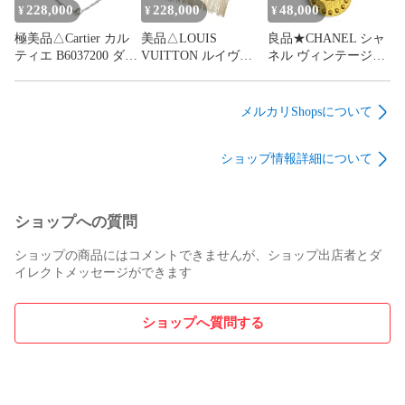
228,000
228,000
48,000
¥
¥
¥
極美品△Cartier カル
美品△LOUIS
良品★CHANEL シャ
ティエ B6037200 ダム
VUITTON ルイヴィ
ネル ヴィンテージ
ール SM 1Pダイヤモ
トン M74354 エシャ
97A ココマーク キー
ンド 750(WG) ブレス
ルプ コールド レイキ
ホルダー キーリング
レット ホワイトゴー
ャビック カシミヤ ミ
ゴールド フランス製
メルカリShopsについて
ルド 重量2.28g レデ
ンクファー LVイニシ
レディース
ィース
ャル マフラー 正規品
ショップ情報詳細について
ショップへの質問
ショップの商品にはコメントできませんが、ショップ出店者とダ
イレクトメッセージができます
ショップへ質問する