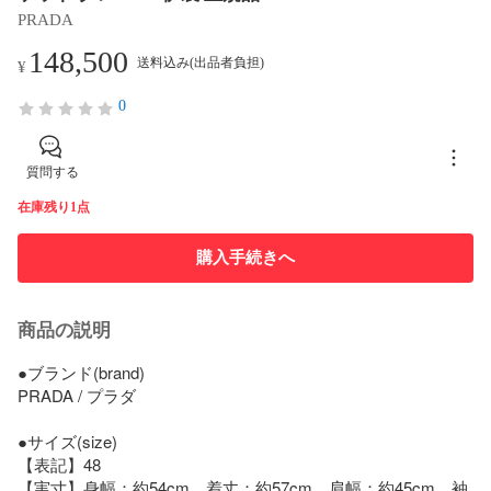
PRADA
148,500
送料込み(出品者負担)
¥
0
質問する
在庫残り1点
購入手続きへ
商品の説明
●ブランド(brand)

PRADA / プラダ

●サイズ(size)

【表記】48

【実寸】身幅：約54cm　着丈：約57cm　肩幅：約45cm　袖