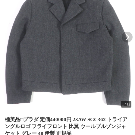
1
/
12
極美品□プラダ 定価440000円 23AW SGC362 トライア
ングルロゴ フライフロント 比翼 ウールブルゾンジャ
ケット グレー 48 伊製 正規品