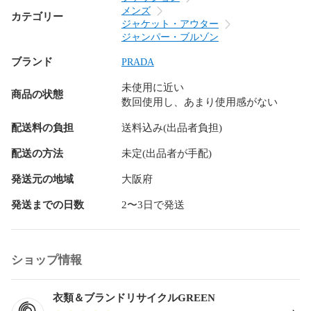
外に問題のない状態のUSED品

メンズ
カテゴリー
―――――――――――――――――――――――――――
ジャケット・アウター
―

ジャンパー・ブルゾン
B…スレや汚れ等の使用感はありますが、まだまだ使用可能な
ブランド
PRADA
USED品

―――――――――――――――――――――――――――
未使用に近い
―

商品の状態
数回使用し、あまり使用感がない
BC…ランクBよりも使用感の目立つUSED品

―――――――――――――――――――――――――――
配送料の負担
送料込み(出品者負担)
―

C…難あり・ジャンク品…使用に支障のきたすUSED品

配送の方法
未定(出品者が手配)
―――――――――――――――――――――――――――
発送元の地域
大阪府
―

発送までの日数
2〜3日で発送
●状態(condition)

★定価：440,000円

※襟元などに若干のスレがございます。

ショップ情報
●カラー(color)

グレー

衣類＆ブランドリサイクルGREEN