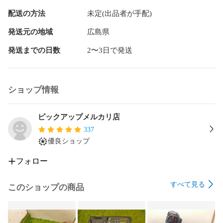
受け付けます。

配送の方法
未定(出品者が手配)
特別な記載が無い限り、メーカー保証は一切つきません。

商品について、簡単な動作確認のみ行っております。

発送元の地域
広島県
実際の作業に則した動作確認や、修理、パーツ欠品のチェッ
クは行っておりません。

発送までの日数
2〜3日で発送
【状態】

Sランク

ショップ情報
【動作確認】

保管中の傷や汚れがあります。

ピックアップメルカリ店
337
【領収書発行】	

優良ショップ
インボイス対応領収書の発行可能です。

領収書の発行は、ご落札直後にメッセージにてお申し付けく
フォロー
ださい。なお二度手間と経費削減のため（切手代等）、後日
ご連絡をいただいても領収書のみの郵送等は行っておりませ
すべて見る
ん。

このショップの商品
【商品発送と梱包】

入金確認後、１～３営業日以内に発送します（ＧＷ、盆、年