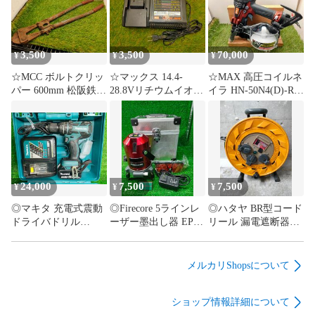
末年始除く）

梱包材料は再利用となります。

落札者様以外の宛名、宛先をご希望の場合はお申し付けくだ
さい。

3,500
3,500
70,000
¥
¥
¥
一方で、配送会社様との契約がございますので送り主の氏
☆MCC ボルトクリッ
☆マックス 14.4-
☆MAX 高圧コイルネ
名、住所などの変更は対応致しかねます。

パー 600mm 松阪鉄工
28.8Vリチウムイオン
イラ HN-50N4(D)-R
また、購入元が分かるような書類の同梱不要などにつきまし
所 ワイヤーカッタ ー
急速充電器 JC-928
マイスターレッド
ても、多数の商品を取り扱っております都合上全てのご要望
ケーブルカッター 番
動作確認済み
(HN91117) 動作確認
に対応いたしかねる場合があります。予めご了承ください。

線切り 工具
済み
【返品方法】

ジャンク品の返品は一切承っておりません。

ジャンク品以外は、商品到着から一週間初期不良返品受け付
24,000
7,500
7,500
¥
¥
¥
けます。

◎マキタ 充電式震動
◎Firecore 5ラインレ
◎ハタヤ BR型コード
なお、不具合商品の場合は大変お手数ですが、弊社までご連
ドライバドリル
ーザー墨出し器 EP-
リール 漏電遮断器
絡ください。

HP480D マキタ純正
5R レッドレーザー 自
付・接地付 BR－
まず商品をご返品いただき、確認次第返金対応させていただ
バッテリ1個、充電
動補正 簡易精度確認
301KX 動作確認済み
きます。

器、ケース付 モータ
済み
メルカリShopsについて
異音も軸ブレもな
【お支払い】

し、動作確認済み
ご購入から『5日以内』に指定の支払い方法で入金手続きをお
ショップ情報詳細について