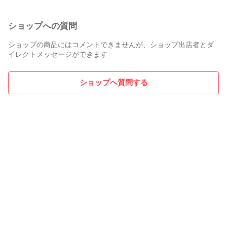
願いします。

購入後の取り消しは対応いたしかねますので商品説明、画像
をしっかり確認のうえご入札ください。

ショップへの質問
購入者様都合でのキャンセルの場合、購入者様に【悪い】の
評価が自動的につきます。

ショップの商品にはコメントできませんが、ショップ出店者とダ
イレクトメッセージができます
【問い合わせ先】

何かご不明点ございましたら、下記までご連絡をお願いいた
ショップへ質問する
します。タイトルの最初に付く記号によって在庫店舗が異な
ります。

タイトルに◎印が付いた商品は海田店の在庫です。

ピックアップヤフオク店/ハンサム工具 海田店

【TEL】080-4205-9586

【メールアドレス】kaita@pickup-jp.com

【住所】広島県安芸郡海田町幸町6-42-4カーサ幸101

【営業時間】10:00～19:00

火、水曜日は休業ですので、対応は行っておりません。