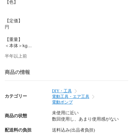
【色】

【定価】

円

【重量】

＜本体＞kg

半年以上前
【電圧】

商品の情報
【バッテリー】

DIY・工具
【付属品】

カテゴリー
電動工具・エア工具
(詳細は画像優先となります)

電動ポンプ
(画像に無いものは付属しません）

未使用に近い
商品の状態
数回使用し、あまり使用感がない
【保証】

配送料の負担
送料込み(出品者負担)
ジャンク品以外について、商品到着から一週間初期不良返品