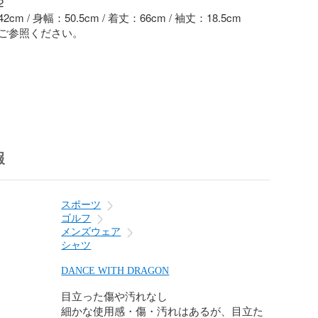


m / 身幅：50.5cm / 着丈：66cm / 袖丈：18.5cm

ご参照ください。

]

商品



報
傷や汚れなし

れあり

り

スポーツ
たは目立つ傷や汚れがある商品

ゴルフ
メンズウェア
シャツ


扱いしている商品は、全て中古品となっております。

DANCE WITH DRAGON
古品および未使用などの表記のある商品がございますが、
目立った傷や汚れなし
品が一般の方からお買取りしたお品物でございます。

細かな使用感・傷・汚れはあるが、目立た
はその点をご理解頂いた上でのお取引とさせて頂きま