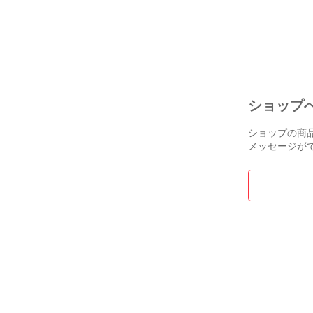
ネイビー系
[24010174811
ウェア メンズ
ト
ショップ
ショップの商
メッセージが