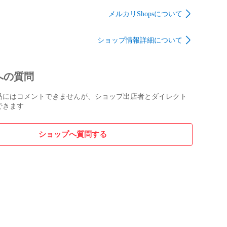
[240101747984] ゴルフ
ック チェック柄 ネイ
4] ゴルフ
ウェア レディース ス
ビー系 [240101747936]
メルカリShopsについて
 ストス
トスト
ゴルフウェア メンズ
ストスト
ショップ情報詳細について
への質問
品にはコメントできませんが、ショップ出店者とダイレクト
できます
ショップへ質問する