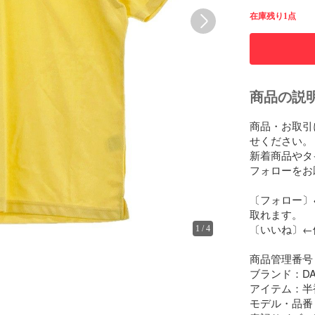
在庫残り1点
商品の説
商品・お取引
せください。

新着商品やタ
フォローをお
〔フォロー〕
取れます。

〔いいね〕←
1
/
4
商品管理番号：24
ブランド：DAN
アイテム：半
モデル・品番：