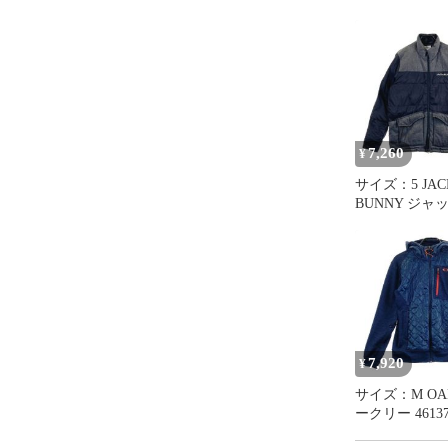
※代替え品の
い。

[配送について]
配送方法はゆ
配送方法のご
7,260
¥
サイズ：5 JAC
BUNNY ジャ
ー 中綿 ジップジャケ
ット ブラック系
[24010174860
ウェア メンズ
ト
7,920
¥
サイズ：M OA
ークリー 46137
切替 ジップジ