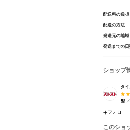
す。

商品ページに
配送料の負担
すが、中古品
ージがある場
配送の方法
[付属品について
発送元の地域
付属品は商品
発送までの日
が全てとなり
商品は状態ラ
いません。

Nランク /
ショップ
ざいます。

保証書に記載
す。予めご了
タイ
[商品の在庫に
メ
掲載の商品は
ます。

フォロー
ご注文商品が
旨ご連絡の上
このショ
承下さい。
