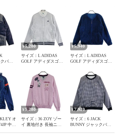
ご用意、お値引対応は致しかねますので予めご了承下さ


うパック、またはゆうパケットとなります。

指定はお受けできませんので、予めご了承ください。
5,280
5,940
¥
¥
K
サイズ：L ADIDAS
サイズ：L ADIDAS
ックバニ
GOLF アディダスゴル
GOLF アディダスゴル
フ GV1238 裏地付き 長
フ H15760 リバーシブ
袖ニットジャケット ス
ル ボア ジャケット ネ
8] ゴルフ
トライプ柄 ホワイト系
イビー系
 ストス
[240101748504] ゴルフ
[240101748181] ゴルフ
ウェア レディース ス
ウェア メンズ ストス
トスト
ト
5,280
7,920
¥
¥
KLEY オ
サイズ：36 ZOY ゾー
サイズ：6 JACK
4JP 中綿
イ 裏地付き 長袖ニッ
BUNNY ジャックバニ
ャケット
トセーター ピンク系
ー 蓄熱 スニードジャ