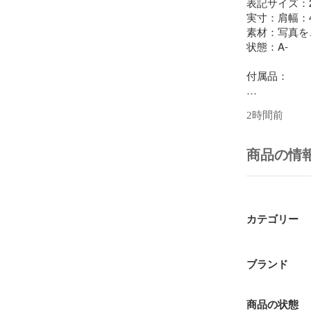
表記サイズ：2
実寸：肩幅：42c
素材：写真を
状態：A-

付属品：

[状態評価ランク
2時間前
N 新品同様の
S 未使用

A 未使用に近い
商品の情
A- 目立った
B やや傷や汚
B- 傷や汚れあ
C 使用感ま
D ジャンク品

カテゴリー
[商品について]
当店でお取り
ブランド
一部新品/新
ほとんどの商
商品の状態
ご注文頂く際