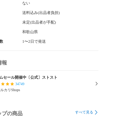
ない
は可能な限り詳細な状態を記載出来るよう努めておりま
送料込み(出品者負担)
をお取り扱いしている関係上記載しきれない微細なダメ
合がございますので、何卒ご了承ください。

未定(出品者が手配)
]

和歌山県
ページに記載している、もしくは画像に写っているもの
数
1〜2日で発送
ます。

ンクを問わず、掲載されているもの以外に付属品はござ
 Sランクの商品もメーカーの発売時の付属品が無い場合もご
情報
の個人情報は、塗りつぶし等により全て削除しておりま
承くださいませ。

ムセール開催中〔公式〕ストスト
34749
ついて]

ルカリShops
、直営店舗および他サイトと一括在庫管理を行っており
品切れの際、誠に申し訳ございませんが、弊社よりその
、 ご注文をキャンセルとさせて頂きますので、予めご了
すべて見る
ップの商品