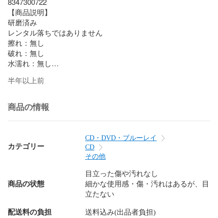
8347300722

【商品説明】

研磨済み

レンタル落ちではありません

擦れ：無し

破れ：無し

水濡れ：無し

輸入盤

半年以上前
収録曲につきましては問い合わせにてご確認いただけます。

1枚組

【配送について】

商品の情報
通常：日本郵便ゆうパケット便で配送

到着日時：発送から3-8日程度

※発送または通知後から2-3日は当店含み追跡が行えません。

CD・DVD・ブルーレイ
※サイズが大きい場合または3点以上購入した場合に限り速達
カテゴリー
CD
その他
目立った傷や汚れなし
商品の状態
細かな使用感・傷・汚れはあるが、目
立たない
配送料の負担
送料込み(出品者負担)