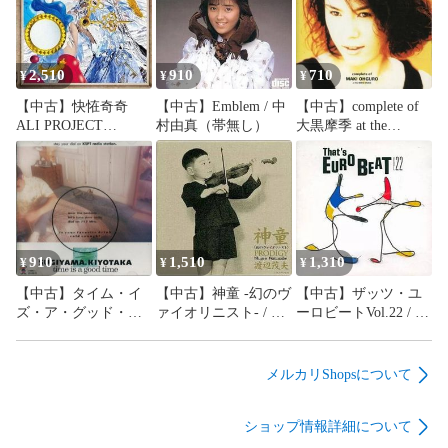
2,510
910
710
¥
¥
¥
【中古】快恠奇奇
【中古】Emblem / 中
【中古】complete of
ALI PROJECT
村由真（帯無し）
大黒摩季 at the
Ventennale Music Art
BEING studio(スリー
Exhibition[BD付初回
ブ欠品) / 大黒摩季
限定盤] / ALI
（帯無し）
PROJECT（帯無し）
910
1,510
1,310
¥
¥
¥
【中古】タイム・イ
【中古】神童 -幻のヴ
【中古】ザッツ・ユ
ズ・ア・グッド・タ
ァイオリニスト- / 渡
ーロビートVol.22 / オ
イム~ DJスペシャル /
辺茂夫（帯無し）
ムニバス（帯無し）
杉山清貴（帯無し）
メルカリShopsについて
ショップ情報詳細について