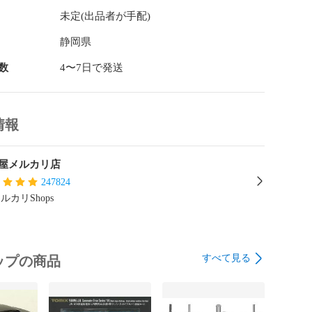
未定(出品者が手配)
静岡県
数
4〜7日で発送
情報
屋メルカリ店
247824
ルカリShops
すべて見る
ップの商品