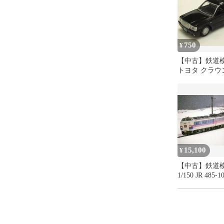
750
¥
【中古】鉄道模型
トヨタ クラウ
タクシー 日本
ラック) 「TH
レクション80
ル) vol.1」
15,100
¥
【中古】鉄道
1/150 JR 485-
急電車 (こまく
セット 特別企
[97952]