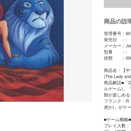
商品の説
管理番号：6076
発売日　：-

メーカー：Jelly
型番　　：-

状態　　：000
商品名：【中
(The Lady and 
商品解説■「Do
ルゲーム)」「L
類が楽しめる
フランク・R・ス
虎か)」がテ
■ゲーム概略■

プレイ人数：1