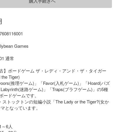
購入手続きへ
明
08116001

bean Games

1 通常

古】ボードゲーム ザ・レディ・アンド・ザ・タイガー 
the Tiger)

ors(推理ゲーム)」「Favor(入札ゲーム)」「Hoard(パズ
abyrinth(迷路ゲーム)」「Traps(ブラフゲーム)」の5種
ボードゲームです。

トックトンの短編小説「The Lady or the Tiger?(女か
ーマとなっています。

～6人
