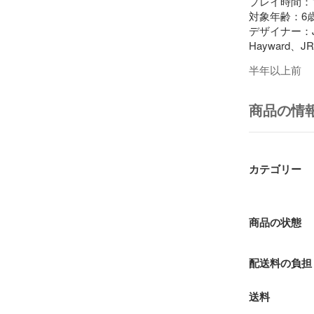
プレイ時間：1
対象年齢：6歳
デザイナー：Jose 
Hayward、JR H
半年以上前
＜内容物＞

クルーカード 1
ドアカード 4枚
商品の情
ワイルドクルー
リファレンスカ
宝石トークン 2
取扱説明書(英
カテゴリー
商品の状態
配送料の負担
送料