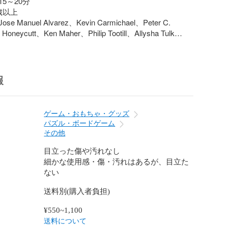
5～20分

以上

Manuel Alvarez、Kevin Carmichael、Peter C. 
oneycutt、Ken Maher、Philip Tootill、Allysha Tulk

2枚



報
カード 2枚

ード 15枚

5個(全5色 各5個)

ゲーム・おもちゃ・グッズ
語) 1部
パズル・ボードゲーム
その他
目立った傷や汚れなし
細かな使用感・傷・汚れはあるが、目立た
ない
送料別(購入者負担)
¥550~1,100
送料について