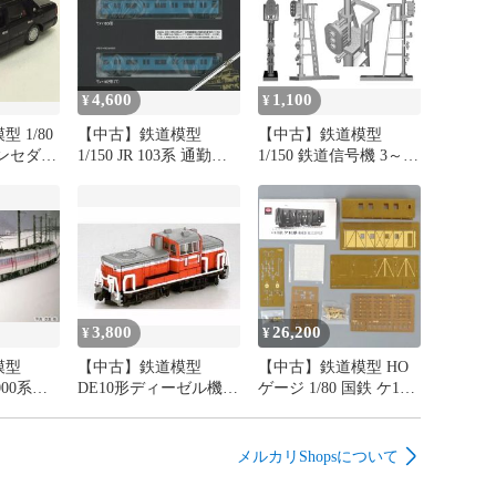
4,600
1,100
¥
¥
 1/80
【中古】鉄道模型
【中古】鉄道模型
ンセダン
1/150 JR 103系 通勤電
1/150 鉄道信号機 3～6
交通(ブ
車 (JR西日本仕様・黒
灯・4基入り [2217]
E カーコ
サッシ・スカイブルー)
(ハチマ
増結セット (増結・2両
セット) [98496]
3,800
26,200
¥
¥
模型
【中古】鉄道模型
【中古】鉄道模型 HO
1000系特
DE10形ディーゼル機関
ゲージ 1/80 国鉄 ケ10
さ) 5両
車 標準色(1両入) 「Bト
形 検重車 組立キット
画品
レインショーティー」
[6004161]
メルカリShopsについて