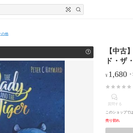
その他
【中古
ド・ザ・タイ
1,680
+
¥
質問する
このショップで
売り切れ