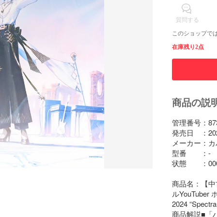
質問する
このショップで
在庫残り2点
商品の説
管理番号：8731
発売日　：2024/
メーカー：カバ
型番　　：-

状態　　：000
商品名：【中古
ルYouTuber 
2024 “Spectra
商品解説■「バ