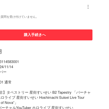
は質問を受け付けていません。
購入手続きへ
明
14583001

11/14

ー

1 通常

】タペストリー 星街すいせい B2 Tapestry 「バーチャ
ホロライブ 星街すいせい Hoshimachi Suisei Live Tour 
 of Nova“」

ーチャルYouTuber ホロライブ 星街すいせい 