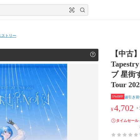
ペストリー
【中古】
Tapes
ブ 星街すい
Tour 202
5%OFF
値引き前
4,702
+
¥
タイムセール