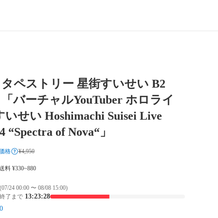
タペストリー 星街すいせい B2
try 「バーチャルYouTuber ホロライ
せい Hoshimachi Suisei Live
4 “Spectra of Nova“」
価格
¥4,950
 送料 ¥330~880
(07/24 00:00 〜 08/08 15:00)
13:23:28
終了まで
0