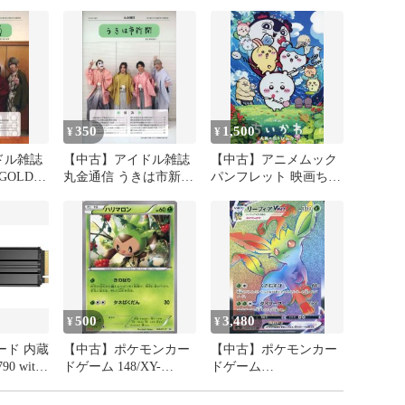
350
1,500
¥
¥
ドル雑誌
【中古】アイドル雑誌
【中古】アニメムック
GOLD
丸金通信 うきは市新聞
パンフレット 映画ちい
l.35
2026年春号 Vol.34
かわ 人魚の島のひみつ
劇場用パンフレット
500
3,480
¥
¥
ード 内蔵
【中古】ポケモンカー
【中古】ポケモンカー
90 with
ドゲーム 148/XY-
ドゲーム
280 PCIe
P[P]：ハリマロン
088/069[HR]：(キラ)リ
SSD 2TB
ーフィアVMAX