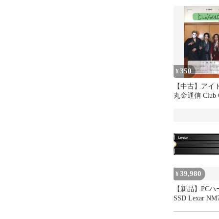
350
¥
【中古】アイ
丸金通信 Club 
2026年春夏号 Vo
39,980
¥
【新品】PCハ
SSD Lexar NM7
heatsink M.2 2
Gen4x4 NVMe 