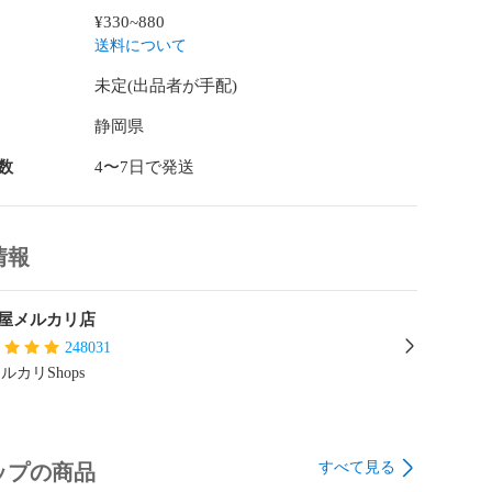
¥330~880
送料について
未定(出品者が手配)
静岡県
数
4〜7日で発送
情報
屋メルカリ店
248031
ルカリShops
すべて見る
ップの商品