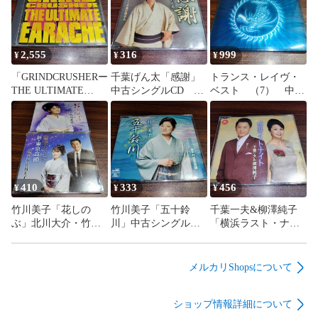
2,555
316
999
¥
¥
¥
「GRINDCRUSHERー
千葉げん太「感謝」
トランス・レイヴ・
THE ULTIMATE
中古シングルCD 演
ベスト （7） 中古
EARACHE」 輸入盤
歌/歌謡曲 管理番号
CD ダンス トラン
中古CD デスメタ
260805-200
ス オムニバス 管
ル グラインドコ
理番号260805-200
ア 管理番号260805-
200
410
333
456
¥
¥
¥
竹川美子「花しの
竹川美子「五十鈴
千葉一夫&柳澤純子
ぶ」北川大介・竹川
川」中古シングル
「横浜ラスト・ナイ
美子「星空の下で／
CD 演歌/歌謡曲 管
ト」中古シングル
新・東京音頭」中古
理番号260805-200
CD 演歌/歌謡曲 デ
シングルCD 2枚セ
ュエット 管理番号
メルカリShopsについて
ット 演歌/歌謡曲
260805-200
管理番号260805-200
ショップ情報詳細について