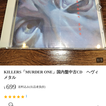
1
/
5
KILLERS「MURDER ONE」国内盤中古CD ヘヴィ
メタル
699
送料込み(出品者負担)
¥
1