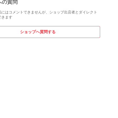
への質問
品にはコメントできませんが、ショップ出店者とダイレクト
ず

できます
ショップへ質問する




ス


