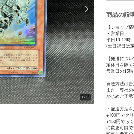
商品の説
【ショップ情報
・営業日

平日10-17時

(土日祝日は定
【発送について
定休日を除く
営業日の15
発送方法は普
また、弊社の
かじめご了承
1
/
10
・配送方法を
+100円でク
+150円でら
に変更可能です
変更ご希望の