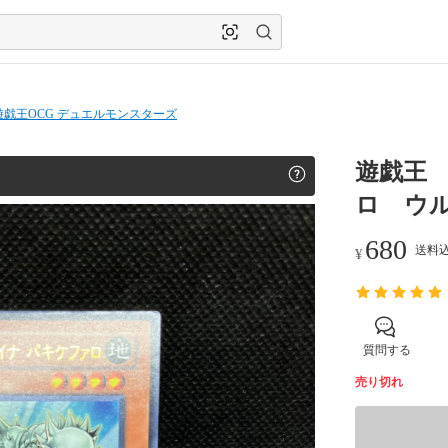
遊戯王OCG デュエルモンスターズ
遊戯王
ロ ウ
680
送料込
¥
質問する
売り切れ