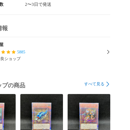
数
2〜3日で発送
白かけ、薄い線傷

情報
にやや汚れ、縁や角にやや白かけ

屋
関するご質問など気になる点がございましたら、ぜひお
ください！

5885
優良ショップ
デュエルモンスターズ

センチュリークロニクル

ィ

すべて見る
ップの商品
ド

巨神兵
