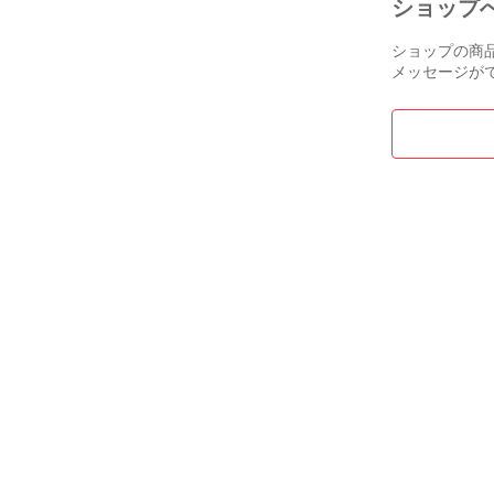
ショップ
#閃刀姫

#霊獣

ショップの商
#ふわんだりぃ
メッセージが
#氷結界

#ホルス

#ラビュリンス
#VS

#神碑

#ルーン

#御巫

#ユベル

#バーバリアン
#TG

#テックジーナ
#教導

#ドラグマ

#シンクロン

#焔聖騎士

#ピーステッド
#赤き竜

#蕾禍
