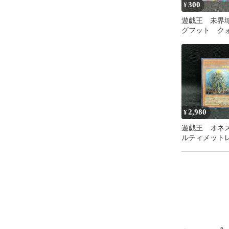
#ラーの翼神竜
300
¥
#篝火

遊戯王 未界
#ハーピィの羽
グフット ク
#オシリスの天
センチュリー
#絵違い

ットレア
#新絵

#サロスエレ
#20th

#25th

#東京ドーム

#青眼の白龍

2,980
¥
#ブルーアイズ
遊戯王 オネ
#青き眼

ルティメット
#真紅眼の黒竜
#レッドアイズ
#ブラックマ
#粛声

#炎王

#ディアベルス
#スネークアイ
#転生炎獣

#サラマングレ