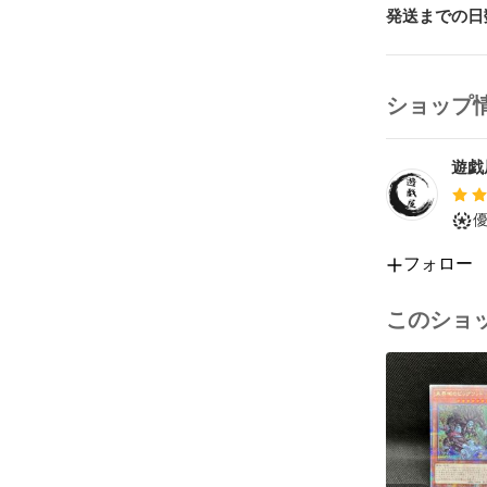
発送までの日
・オモテ面

角と縁にやや
・ウラ面

ショップ
線傷、右側縁
遊戯
状態や発送に
気軽にお尋ね
#遊戯王OCG
#最新弾

フォロー
#クォーター
#サイドユニテ
このショ
#サイドプライ
#ウィン

#ヒータ

#ダルク

#ライナ

#アウス

#オベリスクの