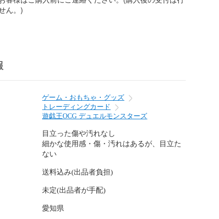
ん。)

ォロー&いいね！で

報
ことができます！

&いいね！の両方よろしくお願いします！

ゲーム・おもちゃ・グッズ
トレーディングカード
遊戯王OCG デュエルモンスターズ
ダイナパキケファロ

目立った傷や汚れなし
細かな使用感・傷・汚れはあるが、目立た
ない
送料込み(出品者負担)
未定(出品者が手配)
フォッシルダイナパキケファロのウルトラレアとなってお
愛知県