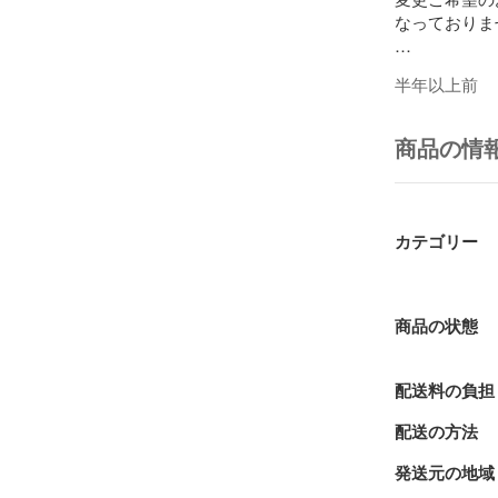
なっておりませ
ショップのフ
半年以上前
・入荷情報

・セール

・値下げ

商品の情
の情報を得る
ぜひフォロー
【商品情報】

カテゴリー
・カード名

フォッシル・
・レアリティ

商品の状態
ウルトラレア

配送料の負担
・品番

VB10-JP002

配送の方法
#遊戯王 の
発送元の地域
ります！
