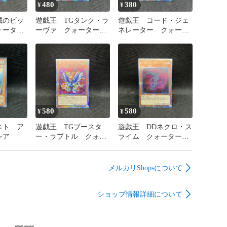


480
380
¥
¥
域のビッ
遊戯王 TGタンク・ラ
遊戯王 コード・ジェ
根箒

ォーター
ーヴァ クォーターセ
ネレーター クォータ
空竜

シークレ
ンチュリーシークレッ
ーセンチュリーシーク
トレア
レットレア
スクルヌギアス

580
580
¥
¥


スト ア
遊戯王 TGブースタ
遊戯王 DDネクロ・ス
レア
ー・ラプトル クォー
ライム クォーターセ


ターセンチュリーシー
ンチュリーシークレッ


クレットレア
トレア
ジシャンガール

メルカリShopsについて
ター

ショップ情報詳細について


イド
