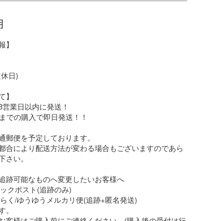
明
】

休日)

】

3営業日以内に発送！

時までの購入で即日発送！！

通郵便を予定しております。

都合により配送方法が変わる場合もございますのであら
下さい。

追跡可能なものへ変更したいお客様へ

リックポスト(追跡のみ)

くらく/ゆうゆうメルカリ便(追跡+匿名発送)

。

お客様はご購入前にご連絡ください。(購入後の受付は行