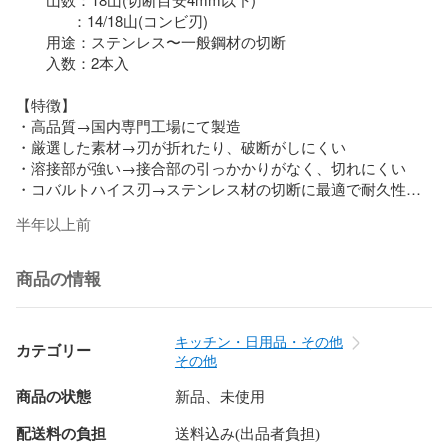
              ：14/18山(コンビ刃)

　　用途：ステンレス〜一般鋼材の切断

　　入数：2本入

【特徴】

・高品質→国内専門工場にて製造

・厳選した素材→刃が折れたり、破断がしにくい

・溶接部が強い→接合部の引っかかりがなく、切れにくい

・コバルトハイス刃→ステンレス材の切断に最適で耐久性も
いい

半年以上前
・コンビ刃→14/18山は切削の衝撃を抑え、スムーズに切断が
可能

商品の情報
【切断用途】

 鋼管・電線管・ステンレスパイプ・銅管・アングル・鉄筋・
メタルモール・ケーブルラック・レースウェイ・電線・アル
キッチン・日用品・その他
カテゴリー
ミサッシなどの切断
その他
商品の状態
新品、未使用
配送料の負担
送料込み(出品者負担)