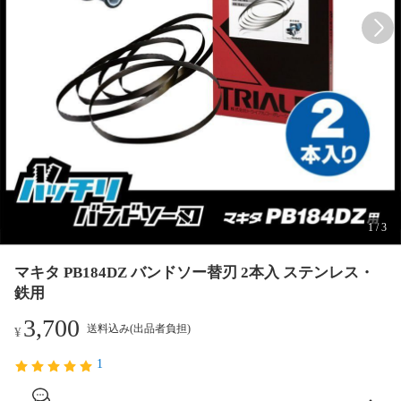
1
/
3
マキタ PB184DZ バンドソー替刃 2本入 ステンレス・
鉄用
3,700
送料込み(出品者負担)
¥
1