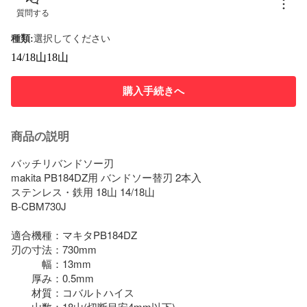
質問する
種類
:
選択してください
14/18山
18山
購入手続きへ
商品の説明
バッチリバンドソー刃

makita PB184DZ用 バンドソー替刃 2本入

ステンレス・鉄用 18山 14/18山

B-CBM730J

適合機種：マキタPB184DZ

刃の寸法：730mm

　　　幅：13mm

　　厚み：0.5mm

　　材質：コバルトハイス

　　山数：18山(切断目安4mm以下) 
