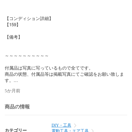
【コンディション詳細】

【159】

【備考】

～～～～～～～～～～

付属品は写真に写っているもので全てです。

商品の状態、付属品等は掲載写真にてご確認をお願い致しま
す。

5か月前
出品されている商品には、店頭にて展示・併売している商品
もございます。

併売のタイミングにより在庫切れとなってしまう場合もござ
商品の情報
いますのでご了承ください。

【保証について】

DIY・工具
商品が到着したらすぐに受取評価はせず、内容や動作に不備
カテゴリー
電動工具・エア工具