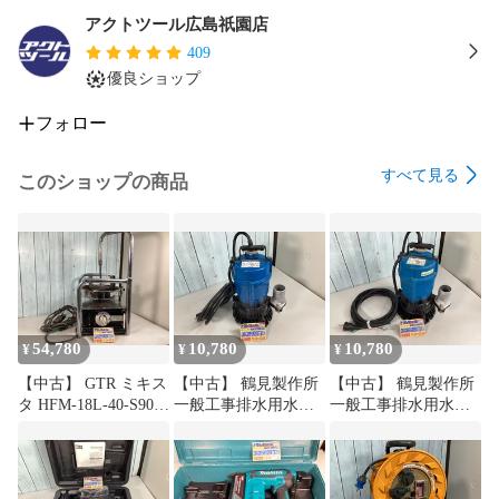
アクトツール広島祇園店
409
優良ショップ
フォロー
すべて見る
このショップの商品
54,780
10,780
10,780
¥
¥
¥
【中古】 GTR ミキス
【中古】 鶴見製作所
【中古】 鶴見製作所
タ HFM-18L-40-S90
一般工事排水用水中
一般工事排水用水中
アクトツール広島
ハイスピンポンプ
ハイスピンポンプ
(60HZ) HS2.4S-63 ア
(60HZ) HS2.4S-63 ア
クトツール広島
クトツール広島