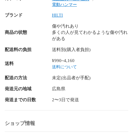
がないかご確認ください。

電動ハンマー
万が一、不備がございましたら商品到着後から7日間以内に、
ブランド
取引メッセージにてご連絡をお願い致します。

HILTI
バッテリー及び先端工具などの消耗品は保証の対象外となり
傷や汚れあり
ます。

商品の状態
多くの人が見てわかるような傷や汚れ
問題が解決していない状態での受取評価・キャンセル申請は
がある
お控えください。

配送料の負担
送料別(購入者負担)
【領収書について】

弊社にて領収書の発行は行っていません。

¥990~4,160
送料
購入時に自動送付されるメールや、決済手段ごとに発行され
送料について
る利用明細等で代替をお願いいたします。

配送の方法
未定(出品者が手配)
領収書代わりに使える書類(領収書の代わりに証憑書類として
発送元の地域
広島県
使えます。)

クレジットカード払い：カード会社が発行する利用明細

発送までの日数
2〜3日で発送
コンビニ／ATM払い：コンビニが発行するレシート(領収書)や
利用明細

キャリア決済：携帯会社のご利用(請求)明細
ショップ情報