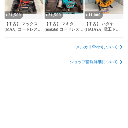
21,500
31,500
11,000
¥
¥
¥
【中古】 マックス
【中古】 マキタ
【中古】 ハタヤ
(MAX) コードレスタ
(makita) コードレスフ
(HATAYA) 電工ドラ
ッカ TJ-25/4J 充電器
ィニッシュネイラ
ム BR-301KX 漏電遮
付き アクトツール広
FN001GZK 40V 40㎜
断器付きコードリー
島
充電式仕上釘打 アク
ル アクトツール広島
メルカリShopsについて
トツール広島
ショップ情報詳細について