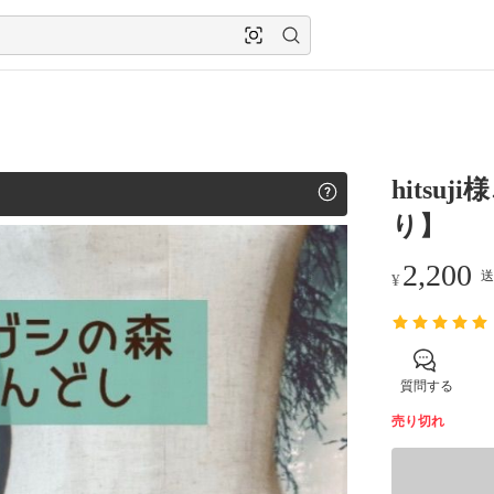
hits
り】
2,200
送
¥
質問する
売り切れ