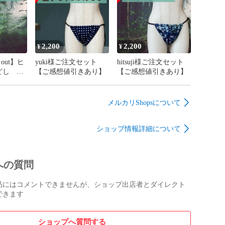
2,200
2,200
¥
¥
 out】ヒ
yuki様ご注文セット
hitsuji様ご注文セット
どし グ
【ご感想値引きあり】
【ご感想値引きあり】
柄 リネ
メルカリShopsについて
ショップ情報詳細について
への質問
品にはコメントできませんが、ショップ出店者とダイレクト
できます
ショップへ質問する