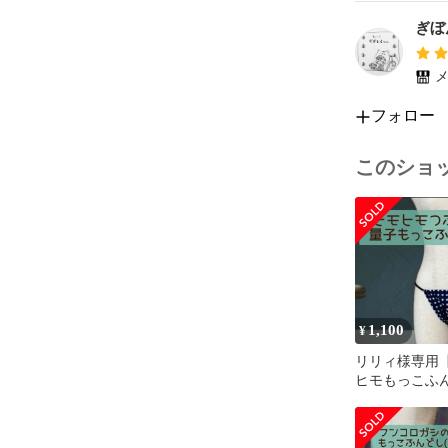
ぎぼ
メ
フォロー
このショ
1,100
¥
リリィ様専用
ヒモもっこふ
M】