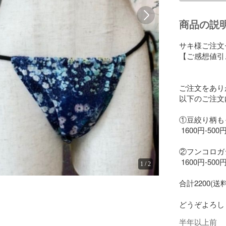
商品の説
サキ様ご注文
【ご感想値引
ご注文をあり
以下のご注文
①豆絞り柄もっ
 1600円-500
②フンコロガシ
 1600円-500
1
/
2
合計2200(送
半年以上前