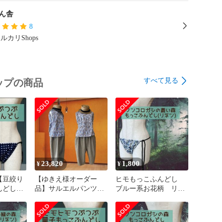
ん舎
8
ルカリShops
すべて見る
ップの商品
23,820
1,800
¥
¥
【豆絞り
【ゆきえ様オーダー
ヒモもっこふんどし
んどし
品】サルエルパンツ&
ブルー系お花柄 リネ
モンペパンツ
ン100％