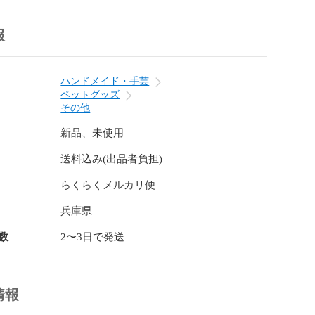
報
ハンドメイド・手芸
ペットグッズ
その他
新品、未使用
送料込み(出品者負担)
らくらくメルカリ便
兵庫県
数
2〜3日で発送
情報