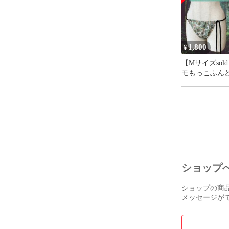
1,800
¥
【Mサイズsold
モもっこふん
リーン系お花
ン100%
ショップ
ショップの商
メッセージが