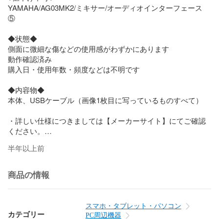
YAMAHA/AG03MK2/ミキサー/オーディオインターフェース 
⑤

◆状態◆

側面に微細な傷などの使用感がわずかにあります

動作確認済み

購入日・使用年数・頻度などは不明です

◆内容物◆

本体、USBケーブル（画像1枚目に写っているものすべて）

・詳しい仕様につきましては【メーカーサイト】にてご確認
ください。

半年以上前
◆注意事項◆

・中古品ですので神経質な方はご購入お控えください。（記
載されているもの以外に目立たない程度の微細な傷・汚れな
商品の情報
どがある場合があります）

・商品の状態はあくまで当方の主観です。掲載画像、説明文
からご判断ください。

スマホ・タブレット・パソコン
・写真は撮影時の天候や光の状態及びモニター環境により、
カテゴリー
PC周辺機器