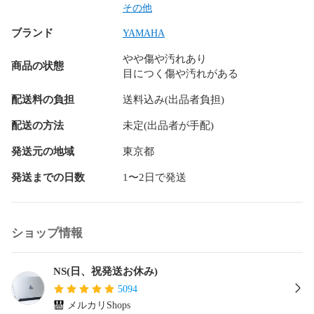
実物と若干違って見える事がございます。

その他
ブランド
※沖縄へ発送希望の方はお手数ですが、購入前に商品ページの
YAMAHA
【質問する】から、一度ご連絡をお願い致します※

やや傷や汚れあり
商品の状態
目につく傷や汚れがある
ns70000015348

o1184296150
配送料の負担
送料込み(出品者負担)
配送の方法
未定(出品者が手配)
発送元の地域
東京都
発送までの日数
1〜2日で発送
ショップ情報
NS(日、祝発送お休み)
5094
メルカリShops