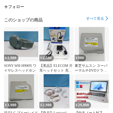
フォロー
すべて見る
このショップの商品
2,980
2,580
980
¥
¥
¥
SONY WH-H900N ワ
【美品】ELECOM 片
東芝サムスン スーパ
イヤレスヘッドホン
耳ヘッドセット 充電
ーマルチDVDドライ
台付き！LBT-
ブ/SN-208/12.7mm
HSOH11PCBK
3,980
2,980
29,800
¥
¥
¥
日立LG ブルーレイド
【良品】Logicool
【中古ノートPC】