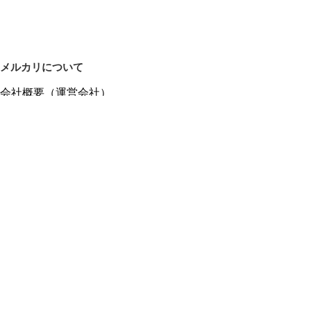
メルカリについて
会社概要（運営会社）
採用情報
プレスリリース
公式ブログ
プレスキット
メルカリUS
メルカリShops
m department（エムデパ）
ヘルプ
ヘルプセンター（ガイド・お問い合わせ）
メルカリShopsでショップを開設する
メルカリShops ショップ管理画面にログイン
メルカリShops出店者向けガイド
お問い合わせ一覧
フリーワードから商品をさがす