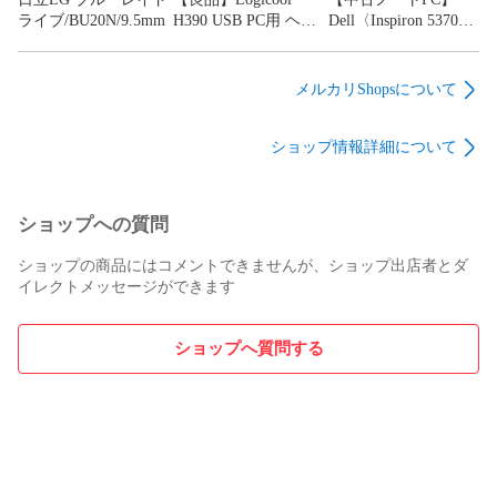
ライブ/BU20N/9.5mm
H390 USB PC用 ヘッ
Dell〈Inspiron 5370〉
ドセット 2個セッ
第8世代Core
ト！
i7/SSD256GB/メモリ
8GB ⑤
メルカリShopsについて
ショップ情報詳細について
ショップへの質問
ショップの商品にはコメントできませんが、ショップ出店者とダ
イレクトメッセージができます
ショップへ質問する