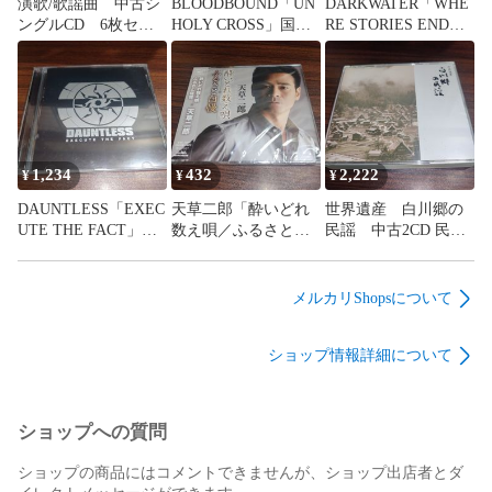
演歌/歌謡曲 中古シ
BLOODBOUND「UN
DARKWATER「WHE
ングルCD 6枚セッ
HOLY CROSS」国内
RE STORIES END」
ト 訳あり処分特価
盤中古CD ヘヴィメ
輸入盤中古CD プロ
品 管理番号260809-
タル 管理番号
グレッシヴメタル
313
260809-126
管理番号260809-126
1,234
432
2,222
¥
¥
¥
DAUNTLESS「EXEC
天草二郎「酔いどれ
世界遺産 白川郷の
UTE THE FACT」輸
数え唄／ふるさと自
民謡 中古2CD 民
入盤中古CD デスメ
慢」未開封シングル
謡 管理番号260809-
タル 管理番号
CD 演歌/歌謡曲 管
200
260809-126
理番号260809-126
メルカリShopsについて
ショップ情報詳細について
ショップへの質問
ショップの商品にはコメントできませんが、ショップ出店者とダ