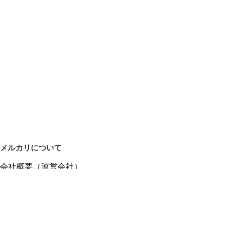
メルカリについて
会社概要（運営会社）
採用情報
プレスリリース
公式ブログ
プレスキット
メルカリUS