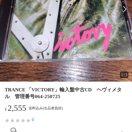
1
/
5
TRANCE 「VICTORY」輸入盤中古CD ヘヴィメタ
ル 管理番号064-250725
2,555
送料込み(出品者負担)
¥
0