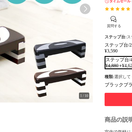
タイムセール
質問する
ステップ台:
ス
ステップ台/
¥
3,590
ステップ台/
¥
4,880
¥
4,6
種類
:
選択して
ブラック
ブ
1
/
10
商品の説
室内で気軽に