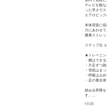
テレビを観な
った早さでス
エアロビック
本体背面に収
力にあわせて
膝裏ストレッ
ステップ台 
★トレーニン
・腕はできる
・片足ずつ踏
・背筋はまっ
・呼吸は止め
・足の裏全体
踏み台昇降を
す。

かかとから着
9日前
るとふくらは