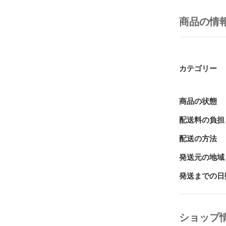
できるだけ足
商品の情
全体を同時に
う。

■商 品 詳 細■

カラー：ブラ
カテゴリー
サイズ：幅80×
※未使用時は
重量	：3.9kg

商品の状態
耐荷重：100kg
配送料の負担
素材：PP（ポ
配送の方法
注意事項	

・本体のグレ
発送元の地域
ができるもの
い。また、外
発送までの日
い。

・こちらの商
さい。

ショップ
・高齢の方、