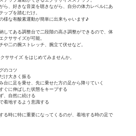
がら、好きな音楽を聴きながら、自分の体力レベルにあ
テップを踏むだけ。

の様な有酸素運動が簡単に出来ちゃいます♪

納してある調整台で二段階の高さ調整ができるので、体
エクササイズが可能。

チや二の腕ストレッチ、腕立て伏せなど。

エクササイズ をはじめてみませんか。

グのコツ

だけ大きく振る

み台に足を乗せ、先に乗せた方の足から降りていく

すぐに伸ばした状態をキープする

ず、自然に続ける

で着地するよう意識する

する時に特に重要になってくるのが、着地する時の足で
地してしまうと足首に負担がかかり、つま先から着地す
ぎの筋肉が肥大して足が太くなってしまうことも。
