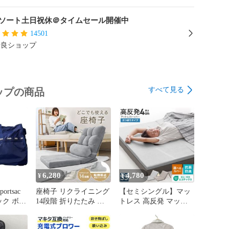
さい。

扱う際、指や足を挟まない様、注意して下さい。

ソート土日祝休＠タイムセール開催中
ニターによって色合いが異なって見える場合がありま
14501
インは改良のため予告なく変更することがあります。

優良ショップ
間

7日以内の初期不良・破損のみご対応させていただきま
すべて見る
ップの商品
縄・離島等、一部地域は別途中途料がかかります。

交通事情等により、希望配達日時にお届けできない場合
。あらかじめご了承ください。
6,280
4,780
¥
¥
rtsac
座椅子 リクライニング
【セミシングル】マッ
ク ボス
14段階 折りたたみ ど
トレス 高反発 マット
ay ショ
こでも使える 1人掛け
レストッパー 選べるカ
ン ブル
ベッド上 座椅子 リク
バー 厚み4cm 敷布団