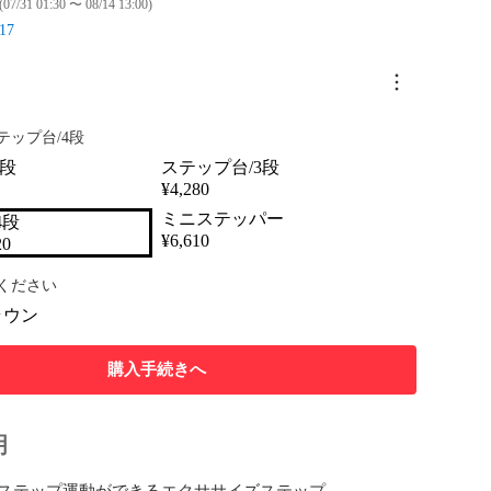
(07/31 01:30 〜 08/14 13:00)
17
テップ台/4段
2段
ステップ台/3段
¥
4,280
ミニステッパー
4段
¥
6,610
20
ください
ラウン
購入手続きへ
明
ステップ運動ができるエクササイズステップ。
