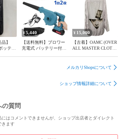
ライニング座椅子 こた
敷き布団 三つ折り 高
つ用 ソファ 椅子 チェ
反発マットレス 折りた
ア 背もたれ クッショ
たみ 3つ折り ベッドマ
ン 折り畳み 軽量 スリ
ットレス 高反発マット
ム コンパクト 1人 一人
ベッドマット 硬め 寝
掛け 北欧 おしゃれ シ
具 布団 マット FEB049
5,440
15,000
¥
¥
ンプル FGC018
FEB053
美品】
【送料無料】ブロワー
【古着】OAMC (OVER
ta ボッテガ
充電式 バッテリー付き
ALL MASTER CLOTH)
ドケース
18V 送風機 コードレス
長袖シャツ 白シャツ
ース レザ
ブロワー 枯れ葉 落ち
バックプリント
 革 黒
葉 落葉掃除機 集じん
OAMS602068 L メンズ
メルカリShopsについて
e11
機 集塵機 掃除機 集草
機 洗車 コンパクト 庭
ショップ情報詳細について
掃除 電動工具 互換 ハ
イパワー 庭掃除 火起
こし トリガー A86C
への質問
品にはコメントできませんが、ショップ出店者とダイレクト
できます