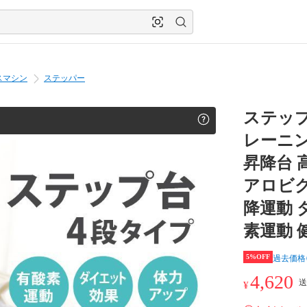
スマシン
ステッパー
ステップ台
レーニン
昇降台 
アロビク
降運動 
素運動 健
5%OFF
過去価格
4,620
送
¥