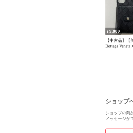
ー
9,800
¥
【中古品】【
Bottega Vene
ヴェネタ カー
付iphone11ケ
ー レザーケース
ブラック iphon
ショップ
ショップの商
メッセージが