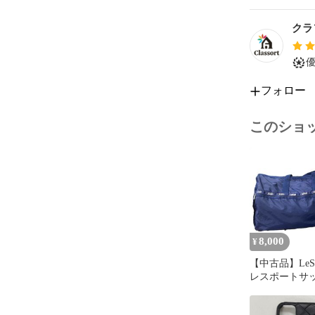
付き添って下
・商品を取り
クラ
・商品は、モ
す。

・仕様・デザ
フォロー
保証期間：7日
※商品到着後
す。

このショ
配送について

送料：無料

※北海道・沖
備考	

・配達地域や
がございます
8,000
¥
【中古品】LeSpo
レスポートサッ
トンバッグ 2w
ルダー ナイロ