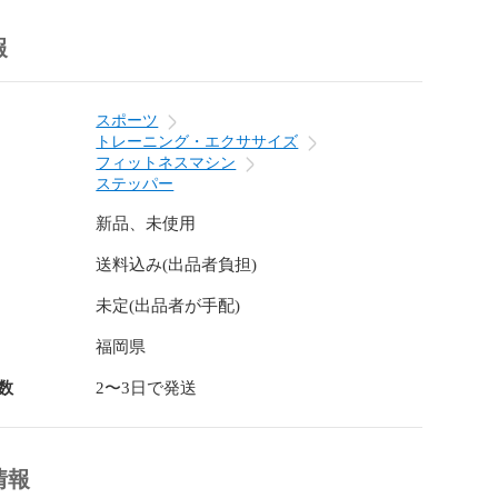
首に負担をかけずスッキリと脂肪を落とすには、足の裏
報
着地させることを意識して、段差を上り下りしましょ
スポーツ
トレーニング・エクササイズ
ック、ブラウン

フィットネスマシン
奥行31×高さ10cm/15cm/20cm/25cm（四段階調節）

ステッパー
調節台をコンパクトに収納可能

新品、未使用


送料込み(出品者負担)
リプロピレン）

未定(出品者が手配)
ー、ホワイト部分は、デザインの一部であり、高さ調節
福岡県
ではございませんので、絶対に取り外さないでくださ
れていた場合には、必ず組み合わせてからご使用くださ
数
2〜3日で発送
品は家庭用となります。施設などでのご使用はお控え下
情報
お子様がご使用になる場合は必ず指導者や保護者の方が