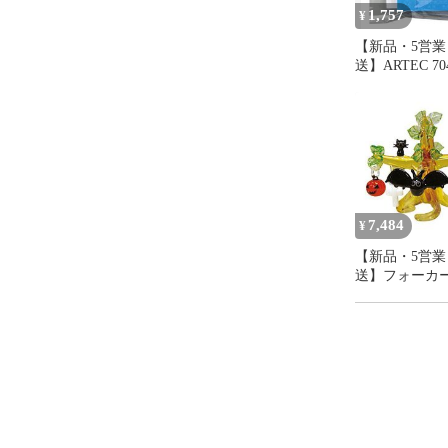
1,757
¥
【新品・5営業
送】ARTEC 704
リトマス試験
7,484
¥
【新品・5営業
送】フォーカー
ス細工 ハロウ
ー (31039)【