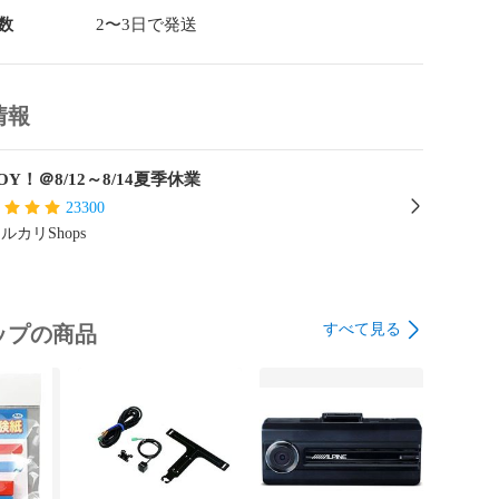
数
2〜3日で発送
情報
OY！＠8/12～8/14夏季休業
23300
ルカリShops
すべて見る
ップの商品