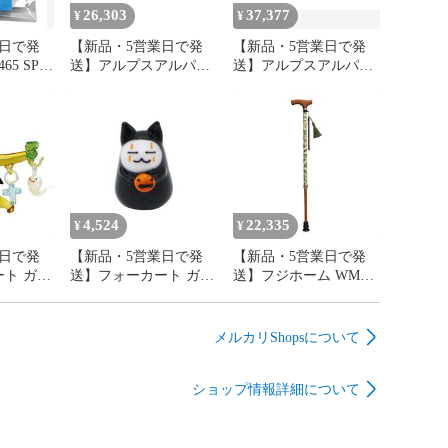
26,303
37,377
¥
¥
日で発
【新品・5営業日で発
【新品・5営業日で発
65 SP
送】アルプスアルパイ
送】アルプスアルパイ
紙
ン HDRマルチビューフ
ン 20MYドライブレコ-
ロントカメラ HCE-
ダ- ベ-シックモデル フ
C2500FD
ロント リア【DVR-
C310R】
4,524
22,335
¥
¥
日で発
【新品・5営業日で発
【新品・5営業日で発
ト ガラ
送】フォーカート ガラ
送】フジホーム WMス
ィンツリ
ス細工 ハロウィンのコ
テッキシンシュクウィ
入数:5】
スプレアニマルシリー
ローボウ ウィリアム・
ズ (78072)【入数:5】
モリス ステッキ 伸縮
メルカリShopsについて
ウィローボウ
ショップ情報詳細について