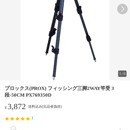
1
/
6
プロックス(PROX) フィッシング三脚2WAY竿受 3
段-50CM PX769350D
3,872
送料込み(出品者負担)
¥
1