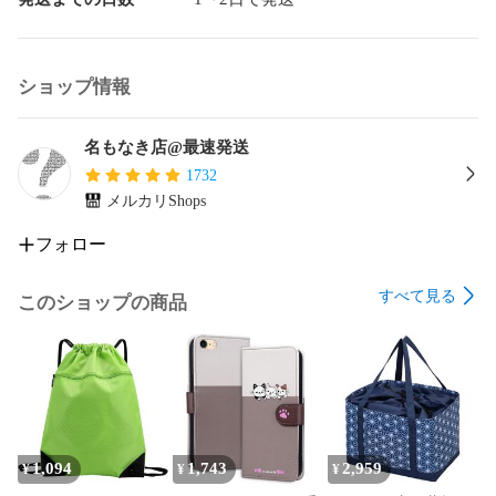
ショップ情報
名もなき店@最速発送
1732
メルカリShops
フォロー
すべて見る
このショップの商品
1,094
1,743
2,959
¥
¥
¥