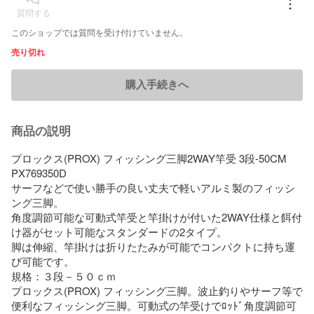
質問する
このショップでは質問を受け付けていません。
売り切れ
購入手続きへ
商品の説明
プロックス(PROX) フィッシング三脚2WAY竿受 3段-50CM 
PX769350D

サーフなどで使い勝手の良い丈夫で軽いアルミ製のフィッシ
ング三脚。

角度調節可能な可動式竿受と竿掛けが付いた2WAY仕様と餌付
け器がセット可能なスタンダードの2タイプ。

脚は伸縮、竿掛けは折りたたみが可能でコンパクトに持ち運
び可能です。

規格：３段－５０ｃｍ

プロックス(PROX) フィッシング三脚。波止釣りやサーフ等で
便利なフィッシング三脚。可動式の竿受けでﾛｯﾄﾞ角度調節可