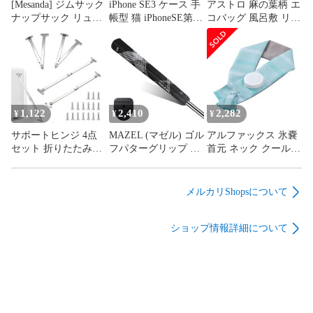
[Mesanda] ジムサック
iPhone SE3 ケース 手
アストロ 麻の葉柄 エ
ナップサック リュッ
帳型 猫 iPhoneSE第3
コバッグ 風呂敷 リュ
ク プールバッグ 防水
世代 ケース 手帳型
ック サコッシュ 保冷
軽量 折り畳み 巾着袋
スマホケース SE 手
保温 買い物 トートバ
旅行 運動 水泳 多機
帳型 iPhone7ケース
ッグ ショッピングバ
能 乾湿分離 シューズ
手帳型 携帯ケース
ッグ 携帯 折りたたみ
収納 エコバッグ スポ
iPhone SE 猫 iPhone8
バックパック コンパ
ーツバッグ 大容量 男
ケース 手帳型 カード
クト
女兼用
収納 傷つけ防 スマホ
1,122
2,410
2,282
¥
¥
¥
ホルダー 可愛い子猫
サポートヒンジ 4点
MAZEL (マゼル) ゴル
アルファックス 氷嚢
の
セット 折りたたみヒ
フパターグリップ 滑
首元 ネック クール
ンジ 蝶番 左右各2本
り止め 超軽量 快適
アイシング 巻ける氷
折りたたみサポート
ゴルフパター用グリ
のう ミント
ヒンジ ステンレスス
ップ
メルカリShopsについて
チール ヒンジ固定具
180度回転式 蓋ヒン
ショップ情報詳細について
ジ 家具 装飾的 食器
棚 家具補修 金具 取
付ネジ付