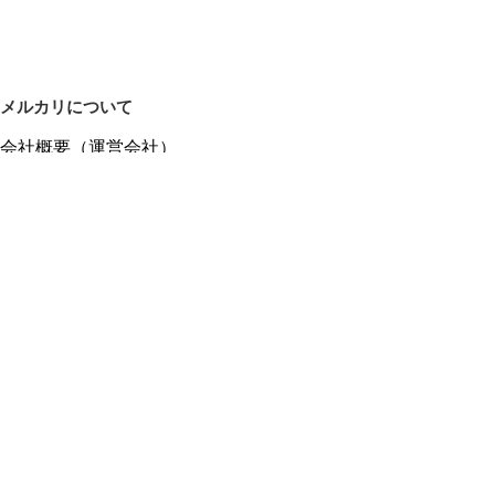
メルカリについて
会社概要（運営会社）
採用情報
プレスリリース
公式ブログ
プレスキット
メルカリUS
メルカリShops
m department（エムデパ）
ヘルプ
ヘルプセンター（ガイド・お問い合わせ）
メルカリShopsでショップを開設する
メルカリShops ショップ管理画面にログイン
メルカリShops出店者向けガイド
お問い合わせ一覧
フリーワードから商品をさがす