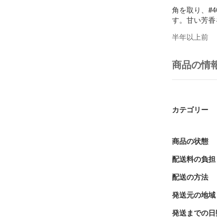
角を取り、#4
す。甘い芳香
半年以上前
 キーリング
ので、質問欄
さい）また、
商品の情
以外のご要望
 自然の素材
す。木の温も
カテゴリー
黒檀や花梨な
商品の状態
配送料の負担
配送の方法
発送元の地域
発送までの日