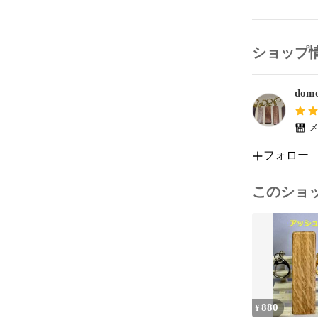
ショップ
domo
メ
フォロー
このショ
880
¥