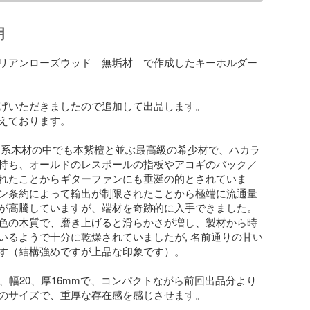
明
リアンローズウッド　無垢材　で作成したキーホルダー
げいただきましたので追加して出品します。

えております。

ド系木材の中でも本紫檀と並ぶ最高級の希少材で、ハカラ
持ち、オールドのレスポールの指板やアコギのバック／
れたことからギターファンにも垂涎の的とされていま
ン条約によって輸出が制限されたことから極端に流通量
が高騰していますが、端材を奇跡的に入手できました。

色の木質で、磨き上げると滑らかさが増し、製材から時
いるようで十分に乾燥されていましたが, 名前通りの甘い
す（結構強めですが上品な印象です）。 

2、幅20、厚16mmで、コンパクトながら前回出品分より
のサイズで、重厚な存在感を感じさせます。
