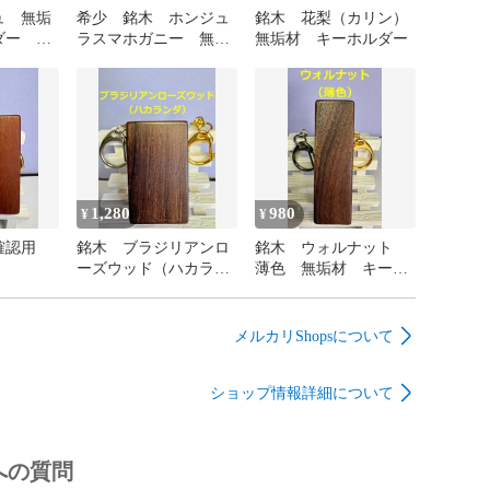
ュ 無垢
希少 銘木 ホンジュ
銘木 花梨（カリン）
ダー フ
ラスマホガニー 無垢
無垢材 キーホルダー
ンの方に
材 キーホルダー ギ
ブソンSGより製材
1,280
980
¥
¥
確認用
銘木 ブラジリアンロ
銘木 ウォルナット
ーズウッド（ハカラン
薄色 無垢材 キーホ
ダ） 無垢材 キーホ
ルダー
ルダー コンパクトタ
イプ
メルカリShopsについて
ショップ情報詳細について
への質問