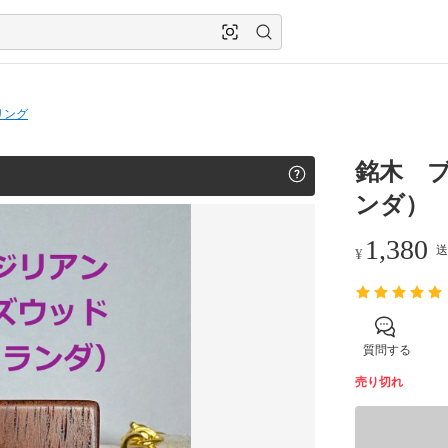
リング
銘木 
ンダ）
1,380
送
¥
質問する
売り切れ