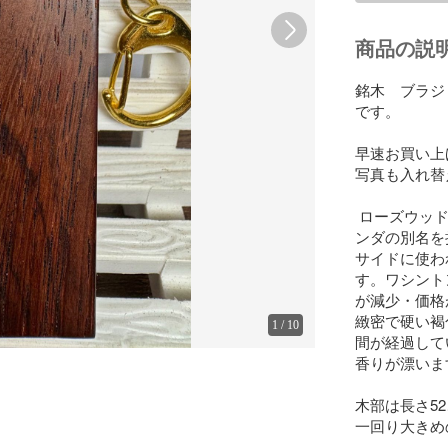
商品の説
銘木　ブラジ
です。

早速お買い上
写真も入れ替
 ローズウッ
ンダの別名を
サイドに使わ
す。ワシント
が減少・価格
緻密で硬い褐
1
/
10
間が経過して
香りが漂いま
木部は長さ5
一回り大きめ