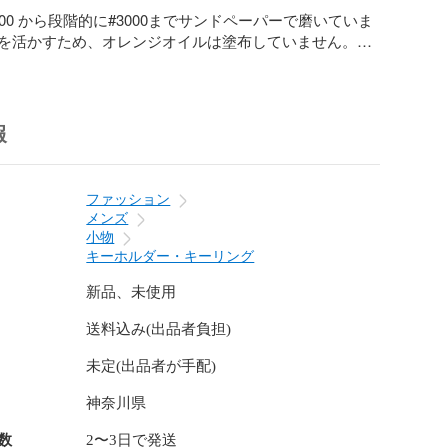
00 から段階的に#3000までサンドペーパーで磨いていま
を活かすため、オレンジオイルは塗布していません。

は、金色、銀色からお選びいただいたものを取り付けます
よりご希望を記載してください。（色は写真を参照くだ
ペンダントトップでご使用になりたい等、キーホルダー
報
があれば、質問欄よりその旨ご一報ください。

を活用した完全手作りですので、一つ一つ木目は異なりま
ファッション
りと肌触りがいい感じです。 

メンズ
小物
ど他の素材でも作成・販売しています。
キーホルダー・キーリング
新品、未使用
送料込み(出品者負担)
未定(出品者が手配)
神奈川県
数
2〜3日で発送