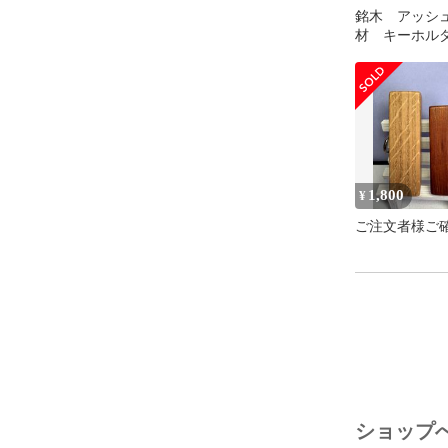
銘木 アッシ
材 キーホル
ェンダーファ
1,800
¥
ご注文者様ご
ショップ