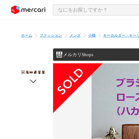
ンツにスキップ
ホーム
ファッション
メンズ
小物
キーホルダー・キー
メルカリShops