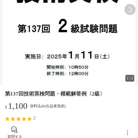
1
/
2
第137回技術英検問題・模範解答例〈2級〉
1,100
送料込み(出品者負担)
¥
2
質問する