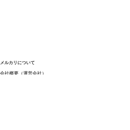
メルカリについて
会社概要（運営会社）
採用情報
プレスリリース
公式ブログ
プレスキット
メルカリUS
メルカリShops
m department（エムデパ）
ヘルプ