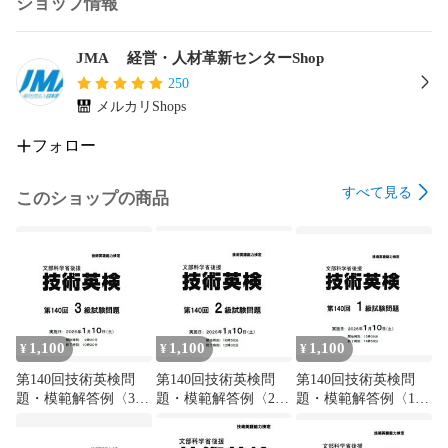
ショップ情報
JMA 経営・人材革新センターShop
250
メルカリShops
フォロー
すべて見る
このショップの商品
1,100
1,100
1,100
¥
¥
¥
第140回技術英検問
第140回技術英検問
第140回技術英検問
題・模範解答例〈3
題・模範解答例〈2
題・模範解答例〈1
級〉
級〉
級〉