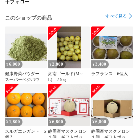
フォロー
すべて見る
このショップの商品
6,000
2,800
3,400
¥
¥
¥
健康野菜パウダー
湘南ゴールド(M～
ラフランス 6個入
スーパーベジパウダ
L) 2.5㎏
ー 2袋
1,800
6,800
6,800
¥
¥
¥
スルガエレガント 6
静岡産マスクメロン
静岡産マスクメロン
個入
１個 ギフトボック
１個 ギフトボック