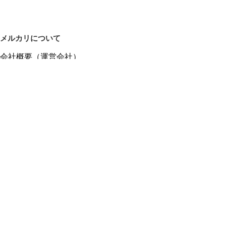
メルカリについて
会社概要（運営会社）
採用情報
プレスリリース
公式ブログ
プレスキット
メルカリUS
メルカリShops
m department（エムデパ）
ヘルプ
ヘルプセンター（ガイド・お問い合わせ）
メルカリShopsでショップを開設する
メルカリShops ショップ管理画面にログイン
メルカリShops出店者向けガイド
お問い合わせ一覧
フリーワードから商品をさがす
プライバシーと利用規約