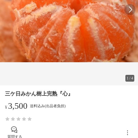
1
/
4
三ケ日みかん樹上完熟『心』
3,500
送料込み(出品者負担)
¥
質問する