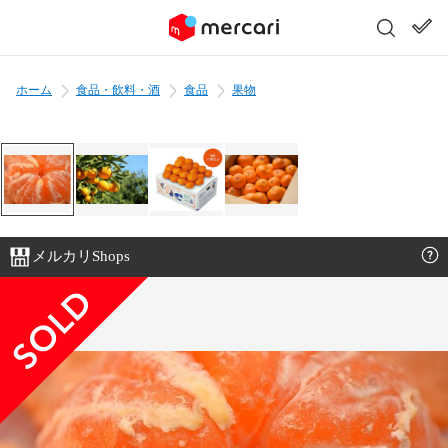
ホーム
食品・飲料・酒
食品
果物
メルカリShops