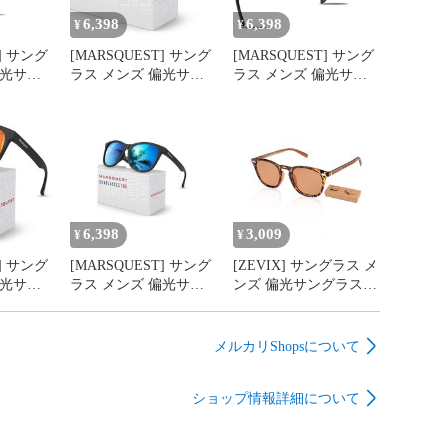
6,398
6,398
¥
¥
T] サング
[MARSQUEST] サング
[MARSQUEST] サング
偏光サン
ラス メンズ 偏光サン
ラス メンズ 偏光サン
tumシリ
グラス momentumシリ
グラス momentumシリ
ーズ
ーズ
6,398
3,009
¥
¥
T] サング
[MARSQUEST] サング
[ZEVIX] サングラス メ
偏光サン
ラス メンズ 偏光サン
ンズ 偏光サングラス
tumシリ
グラス momentumシリ
調光 UV400 超軽量 お
ーズ
しゃれ 運転 釣り ゴル
フ 登山 収納袋付き (茶
メルカリShopsについて
色、ヒョウ柄)
ショップ情報詳細について