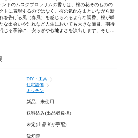
レンドのムスクブロッサムの香りは、桜の花そのものの
クトに表現するのではなく、桜の気配をまといながら新
れを告げる風（春風）を感じられるような調香。桜が咲
たな出会いや別れなど人生においても大きな節目。期待
混じる季節に、安らぎや心地よさを演出します。そして
踏み出すエールをくれるような温かくも芯のある香り立
した。トップノートは、アップルやペアなどの瑞々しい
ラスの香りが新たな季節の訪れを告げるような印象に。
ともに、淡く柔らかいフローラルノートが広がります。
報
ることで桜のもつ力強さを表現しています

・気分転換したい場面や空間の浄化などに効果的。燃焼
分と長持ちなので長く香りを楽しむことができます

DIY・工具
住宅設備
キッチン
's Blend(ジョンズブレンド)

ーム＆キッチン

新品、未使用
ズブレンド お香 ムスクブロッサム 25本入り インセン
送料込み(出品者負担)
 アロマ 香炉 桜 プチギフト 誕生日プレゼント

コーポレーション

未定(出品者が手配)
OS-76-1
愛知県