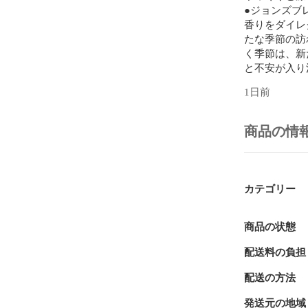
●ジョンズブ
香りをダイレ
たな季節の訪
く季節は、新
と不安が入り
新たな一歩を
1日前
ちに仕上げま
グリーンシト
時間の経過と
商品の情
ムスクが加わ
●リラックス
時間も約40
カテゴリー
【商品詳細】

ブランド：John
商品種別：ホ
商品の状態
商品名：ジョン
配送料の負担
ス スティック
製造元：ノル
配送の方法
商品番号：OA-J
発送元の地域