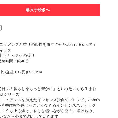
購入手続きへ
明
ュアンスと香りの個性を両立させたJohn’s Blendのイ
ィック

甘さとムスクの香り

焼時間：約40分

)直径0.3×長さ25.0cm

で日々の暮らしをもっと豊かに」という思いから生まれ
end シリーズ

ニュアンスを加えたインセンス独自のブレンド。John’s 
新しい芳香体験を感じることができるインセンススティック

しく立ち上る煙は、香りを纏いながら空間に溶け込み、
いながら心まで満たしていきます
