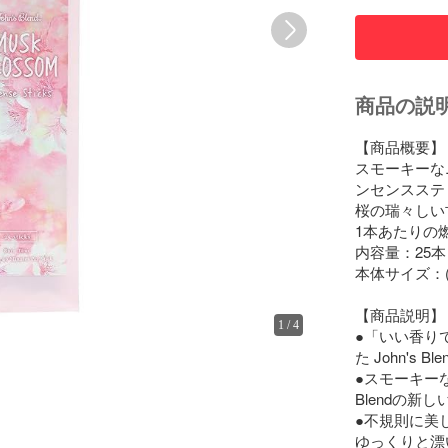
商品の説
【商品概要】

スモーキーなニ
ンセンスステ
桜の瑞々しい
1本あたりの燃
内容量：25本

本体サイズ：(約
【商品説明】

1
/
4
●「いい香り
た John's Bl
●スモーキーな
Blendの
●不規則に美
ゆっくりと漂