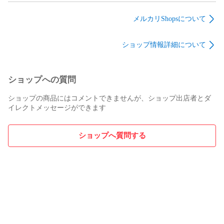
iijmio povo OCNモバイル 格安SIM linemo 格安シム 携帯 ラン
本体 スマホ アイフォ
SIMフリー 本体 スマ
モバイル Aランク ス
キング おすすめ 人気 最新 SIMフリー ソフトバンク ドコモ 
ン アップル apple
ホ アイフォン アップ
マホ【送料無料】
メルカリShopsについて
iPad アップル iPad10 Wi-Fi+Cellular 64GB 10.9インチ イエロ
【送料無料】
ル apple 【送料無料】
a302ztbl8mtm
ip17mtm3039a
ip17pmtm2999b
ー A2757 中古スマホ 中古 美品 中古 スマホ sim フリー simフ
ショップ情報詳細について
リー スマホ シムフリー スマホ ロック解除済 SIMフリー sim 
フリー スマホ simfree ロック解除済み simロック解除 
2022/10/1 タブレット 動画 映画 中古タブレット Kindle キンド
ル 電子書籍 サブディスプレイ タブレット アンドロイド 中古 
ショップへの質問
タブレット 子供 タブレット 子ども タブレット 子供用 タブレ
ショップの商品にはコメントできませんが、ショップ出店者とダ
ット wi-fi Androidタブレット アンドロイドタブレット タブレ
イレクトメッセージができます
ット 本体 タブレット 中古 iPad 中古 おすすめ iPad中古 おす
すめ iPadおすすめ iPad値段 iPad世代 アイパッド 中古 おすす
め アイパッド中古 おすすめ アイパッドおすすめ アイパッド
ショップへ質問する
値段 アイパッド世代 iPad アイパッド iPad ケース iPad カバー 
iPad タッチペン iPad 本体 価格 iPad 中古 iPad 本体 アイパッ
ド ケース アイパッド カバー アイパッド タッチペン アイパッ
ド 本体 価格 アイパッド 中古 アイパッド 本体 iPad simフリー 
セルラーモデル 純正充電アダプタ 充電アダプタ 充電ケーブ
ル Retinaディスプレイ Apple Pencil Wi-Fiモデル セルラーモデ
ル iPadOS iPad OS対応 バッテリ残量80％以上保証 iPad第10
世代 新モデル 最新モデル ipad 第10世代 ipad 第10世代 中古 