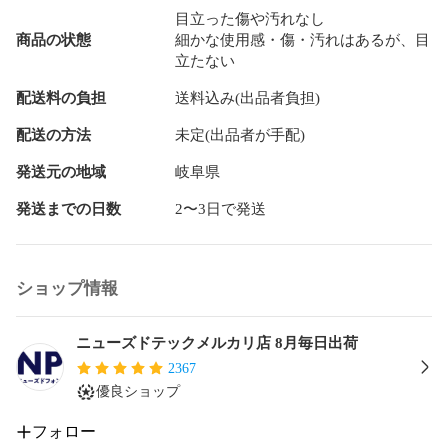
目立った傷や汚れなし
【この商品のスペックについて】

商品の状態
細かな使用感・傷・汚れはあるが、目
【SIMロック解除について】解除済(SIMフリー)

立たない
【対応SIM種類】nano-SIM/eSIM

【付属品】本体のみ

配送料の負担
送料込み(出品者負担)
【発売日】2022/10/1

【OS】-

配送の方法
未定(出品者が手配)
【ディスプレイサイズ】10.9インチ

【アウトカメラ画素数】1200万

発送元の地域
岐阜県
【インカメラ画素数】1200万

発送までの日数
2〜3日で発送
【RAM】4GB

【ストレージ】64GB

【バッテリー容量】7667mAh

【重量】481g

ショップ情報
【差込口】USB Type-C

【テザリング】○

【おサイフケータイ】×

ニューズドテックメルカリ店 8月毎日出荷
【防水】×

2367
優良ショップ
【商品番号】

ipd10mtm2898

フォロー