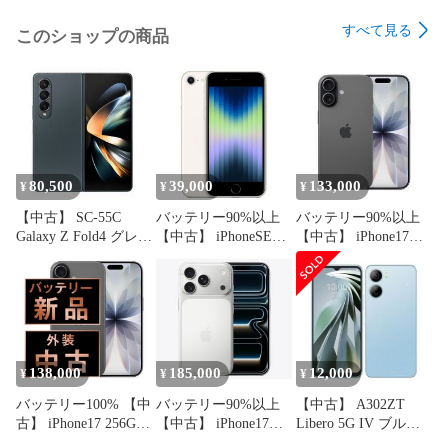
すべて見る
このショップの商品
【このような商品をお探しの方におすすめです】

Youtube zoom オンライン会議 オンライン授業 リモートワー
ク テレワーク 中古 スマホ 中古 スマホ 本体 端末 送料無料 赤
ロム永久保証 赤ロム保証 ネットワーク利用制限永久保証 ス
マホ すまほ スマホ 本体 のみ シムフリー スマホ 本体 スマホ
本体 中古携帯 中古スマホ 中古スマートフォン 本体 ケータイ 
携帯 電話 smartphone 機種 国内版 格安スマホ 海外 法人 検証 
開発 ビジネス サブ機 サブ端末 おすすめ 会社携帯 会社用携帯 
80,500
39,000
133,000
¥
¥
¥
インスタ 動画撮影 動画編集 写真撮影 写真編集 勉強用 イラス
【中古】 SC-55C
バッテリー90%以上
バッテリー90%以上
トレーター 映画 ドラマ アニメ Amazonプライム アマゾンプ
Galaxy Z Fold4 グレイ
【中古】 iPhoneSE3
【中古】 iPhone17
ライムビデオ アマプラ Netflix ネットフリックス ネトフリ 
グリーン SIMフリー
128GB スターライト
256GB ブラック SIM
Hulu フールー ユーチューブ youtuber ユーチューバー 
本体 ドコモ スマホ
SIMフリー 本体 スマ
フリー 本体 スマホ
Disney+ ディズニープラス ディズニー+ 本体 白ロム ネットワ
ギャラクシー【送料
ホ iPhoneSE第3世代
アイフォン アップル
ーク利用制限 キャリア ユーズド ケース 充電器 タブレット 中
無料】 sc55cgr7mtm
アイフォン アップル
apple 【送料無料】
古携帯 PC 赤ロム保証 バッテリー アプリ 料金プラン おサイ
apple 【送料無料】
ip17mtm3039b
ipse3mtm1904b
フケータイ SIMカード 中古Apple Watch アプリ 中古家電 リフ
ァービッシュ スマホ スマートフォン 本体 端末 保証付き 対応 
138,000
185,000
12,000
¥
¥
¥
あす楽 格安SIM simフリー docomo au softbank ワイヤレス充
バッテリー100% 【中
バッテリー90%以上
【中古】 A302ZT
電 防水 耐水・防塵性能 メーカー再生品 外装交換品 キャッシ
古】 iPhone17 256GB
【中古】 iPhone17
Libero 5G IV ブルー
ュレス決済 レンタル 法人 保証 ahamo アハモ UQモバイル 
ブラック SIMフリー
Pro 256GB シルバー
SIMフリー 本体 ワイ