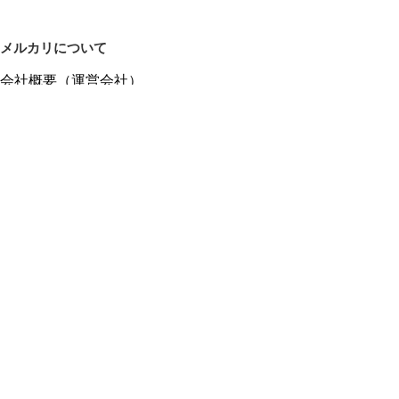
メルカリについて
会社概要（運営会社）
採用情報
プレスリリース
公式ブログ
プレスキット
メルカリUS
メルカリShops
m department（エムデパ）
ヘルプ
ヘルプセンター（ガイド・お問い合わせ）
メルカリShopsでショップを開設する
メルカリShops ショップ管理画面にログイン
メルカリShops出店者向けガイド
お問い合わせ一覧
フリーワードから商品をさがす
プライバシーと利用規約