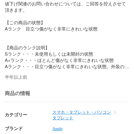
値下げ関連のお問い合わせについては、ご回答を控えさせて
頂きます。

【この商品の状態】

Aランク　目立つ傷がなく非常にきれいな状態

【商品のランク説明】

Sランク・・・未使用もしくは未開封の状態

A+ランク・・・ほとんど傷がなく非常にきれいな状態

Aランク・・・目立つ傷がなく非常にきれいな状態。外装の
傷・汚れが微細

半年以上前
Bランク・・・細かな傷・薄いかすり傷があり使用感がある状
態。液晶に薄い傷がある、外装に微細な傷・汚れが多少見受
けられる

商品の情報
Cランク・・・目立つ傷や擦り傷など明らかな使用感がある状
態。液晶に目立つ傷や複数の傷がある、外装全体に傷・汚
れ・塗装剥がれが目立つ

スマホ・タブレット・パソコン
カテゴリー
タブレット
【ネットワーク利用制限について】

ネットワーク利用制限〇△ーのいずれかとなります。

ブランド
Apple