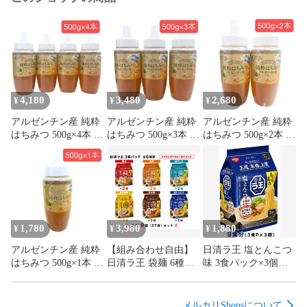
4,180
3,480
2,680
¥
¥
¥
アルゼンチン産 純粋
アルゼンチン産 純粋
アルゼンチン産 純粋
はちみつ 500g×4本 蜂
はちみつ 500g×3本 蜂
はちみつ 500g×2本 蜂
蜜 ハチミツ 大容量
蜜 ハチミツ 大容量
蜜 ハチミツ 大容量
1,780
3,980
1,880
¥
¥
¥
アルゼンチン産 純粋
【組み合わせ自由】
日清ラ王 塩とんこつ
はちみつ 500g×1本 蜂
日清ラ王 袋麺 6種ア
味 3食パック×3個セ
蜜 ハチミツ 大容量
ソートセット 27食入
ット
り 食べ比べ
メルカリShopsについて