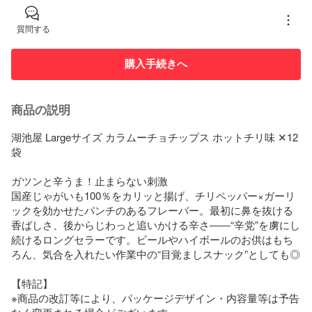
質問する
購入手続きへ
商品の説明
湖池屋 Largeサイズ カラムーチョチップス ホットチリ味 ✕12
袋

ガツンと辛うま！止まらない刺激

国産じゃがいも100％をカリッと揚げ、チリペッパー×ガーリ
ックを効かせたパンチのあるフレーバー。最初に鼻を抜ける
香ばしさ、後からじわっと追いかける辛さ――“辛党”を虜にし
続けるロングセラーです。ビールやハイボールのお供はもち
ろん、気合を入れたい作業中の“目覚ましスナック”としても◎

【特記】

※商品の改訂等により、パッケージデザイン・内容量等は予告