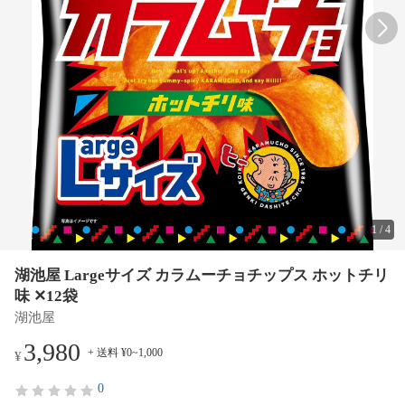
1
/
4
湖池屋 Largeサイズ カラムーチョチップス ホットチリ
味 ✕12袋
湖池屋
3,980
+ 送料 ¥0~1,000
¥
0