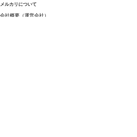
メルカリについて
会社概要（運営会社）
採用情報
プレスリリース
公式ブログ
プレスキット
メルカリUS
メルカリShops
m department（エムデパ）
ヘルプ
ヘルプセンター（ガイド・お問い合わせ）
メルカリShopsでショップを開設する
メルカリShops ショップ管理画面にログイン
メルカリShops出店者向けガイド
お問い合わせ一覧
フリーワードから商品をさがす
プライバシーと利用規約
メルカリ利用規約
メルカリShops利用規約