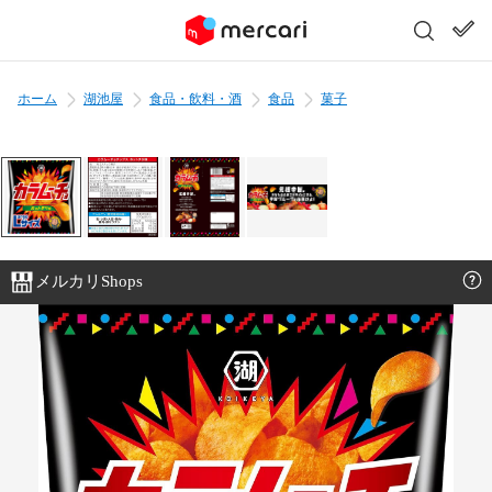
ホーム
湖池屋
食品・飲料・酒
食品
菓子
メルカリShops