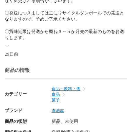
なく変更される場合がございます。

〇発送につきましては主にリサイクルダンボールでの発送と
なりますので、予めご了承ください。

〇賞味期限は発送から概ね３～５か月先の最新のものをお送
りします。

〇直射日光・高温多湿を避けて、常温で保存してください。

29日前
【原材料名】

馬鈴薯（日本：遺伝子組換えでない）、植物油、香辛料、砂
商品の情報
糖、たんぱく加水分解物（大豆を含む）、ぶどう糖、食塩、
チキンブイヨンパウダー、野菜エキスパウダー（乳成分・大
豆・豚肉・ゼラチンを含む）、香味油（小麦・大豆を含
食品・飲料・酒
む）、オリゴ糖／調味料（アミノ酸等）、パプリカ色素、酸
カテゴリー
食品
味料、香辛料抽出物、甘味料（ステビア、カンゾウ）、香料
菓子
（大豆由来）、カラメル色素
ブランド
湖池屋
商品の状態
新品、未使用