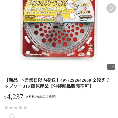
1
/
2
【新品・7営業日以内発送】4977292642668 ２段刃チ
ップソー JIS 藤原産業【沖縄離島販売不可】
4,237
送料込み(出品者負担)
¥