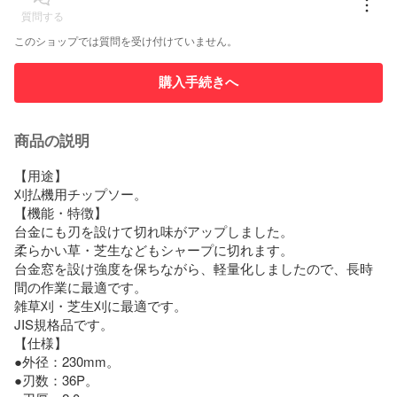
質問する
このショップでは質問を受け付けていません。
購入手続きへ
商品の説明
【用途】

刈払機用チップソー。

【機能・特徴】

台金にも刃を設けて切れ味がアップしました。

柔らかい草・芝生などもシャープに切れます。

台金窓を設け強度を保ちながら、軽量化しましたので、長時
間の作業に最適です。

雑草刈・芝生刈に最適です。

JIS規格品です。

【仕様】

●外径：230mm。

●刃数：36P。
