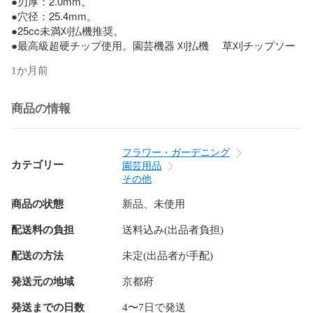
●刃厚：2.0mm。

●穴径：25.4mm。

●25cc未満刈払機推奨。

●最高級超硬チップ使用。園芸機器 刈払機 　草刈チップソー
1か月前
商品の情報
フラワー・ガーデニング
カテゴリー
園芸用品
その他
商品の状態
新品、未使用
配送料の負担
送料込み(出品者負担)
配送の方法
未定(出品者が手配)
発送元の地域
京都府
発送までの日数
4〜7日で発送