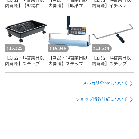
内発送】【即納在庫
内発送】【即納在庫
内発送】イチネンケ
品】オーエッチ工業
品】オーエッチ工業
ミカルズ【旧タイホ
GTU-R グリップテー
GTU-O グリップテー
ーコーザイ】 NX912
プ 薄手タイプ レッド
プ 薄手タイプ オレン
アダプター
GTUR OH レッド グ
ジ GTUO OH オレン
NX912【沖縄離島販
リップテープ 薄手タ
ジ グリップテープ 薄
売不可】
イプ レッド薄手タイ
手タイプ オレンジ薄
プ 4963360151118 ハ
手タイプ
15,225
16,346
11,534
¥
¥
¥
ンマー OHグリップテ
4963360151026 ハン
【新品・14営業日以
【新品・14営業日以
【新品・14営業日以
ープ 薄手【沖縄離島
マー OHグリップテー
内発送】ステップ
内発送】ステップ
内発送】ステップ
販売不可】
プ【沖縄離島販売不
4957787130627 【5個
4957787130665 【5個
4957787130610 【5個
可】
入】ワイドレンジロ
入】ワイドレンジロ
入】ワイドレンジロ
ーラー 18インチ バケ
ーラー 18インチ ハン
ーラー 18インチ ハン
メルカリShopsについて
ット【沖縄離島販売
ドル+ローラー【沖縄
ドル単体【沖縄離島
不可】
離島販売不可】
販売不可】
ショップ情報詳細について