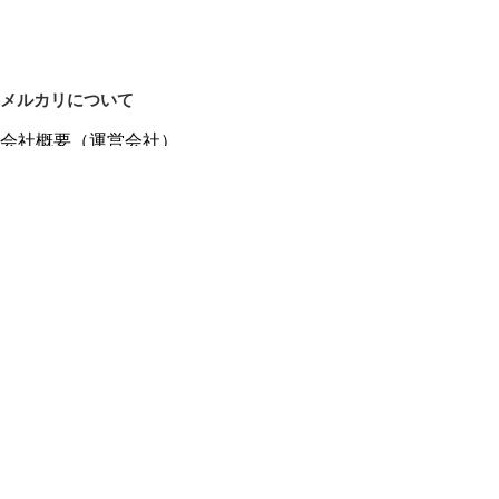
メルカリについて
会社概要（運営会社）
採用情報
プレスリリース
公式ブログ
プレスキット
メルカリUS
メルカリShops
m department（エムデパ）
ヘルプ
ヘルプセンター（ガイド・お問い合わせ）
メルカリShopsでショップを開設する
メルカリShops ショップ管理画面にログイン
メルカリShops出店者向けガイド
お問い合わせ一覧
フリーワードから商品をさがす