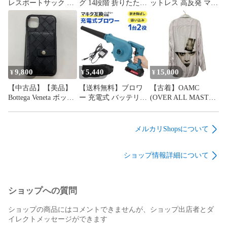
レスポートサック ボ
グ 14段階 折りたたみ
ットレス 高反発 マッ
ストンバッグ 2way シ
どこでも使える 1人
トレストッパー 選べ
ョルダー ナイロン ブ
掛け ベッド上 座椅子
るカバー 厚み4cm 敷
ルー
リクライニング座椅
布団 敷き布団 三つ折
子 こたつ用 ソファ
り 高反発マットレス
椅子 チェア 背もたれ
折りたたみ 3つ折り
クッション 折り畳み
ベッドマットレス 高
軽量 スリム コンパク
反発マット ベッドマ
9,800
5,440
15,000
¥
¥
¥
ト 1人 一人掛け 北欧
ット 硬め 寝具 布団
【中古品】【美品】
【送料無料】ブロワ
【古着】OAMC
おしゃれ シンプル
マット FEB049
Bottega Veneta ボッテ
ー 充電式 バッテリー
(OVER ALL MASTER
FGC018
FEB053
ガヴェネタ カードケ
付き 18V 送風機 コー
CLOTH) 長袖シャツ
ース付iphone11ケース
ドレスブロワー 枯れ
白シャツ バックプリ
レザー レザーケース
葉 落ち葉 落葉掃除機
ント OAMS602068 L
メルカリShopsについて
革 黒 ブラック
集じん機 集塵機 掃除
メンズ
iphone11
機 集草機 洗車 コン
ショップ情報詳細について
パクト 庭掃除 電動工
具 互換 ハイパワー
庭掃除 火起こし トリ
ガー A86C
ショップへの質問
ショップの商品にはコメントできませんが、ショップ出店者とダ
イレクトメッセージができます