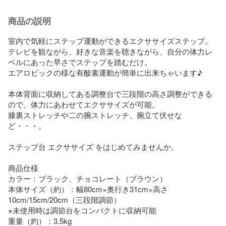
商品の説明
室内で気軽にステップ運動ができるエクササイズステップ。

テレビを観ながら、好きな音楽を聴きながら、自分の体力レ
ベルにあった早さでステップを踏むだけ。

エアロビックの様な有酸素運動が簡単に出来ちゃいます♪

本体背面に収納してある調整台で三段階の高さ調整ができる
ので、体力にあわせてエクササイズが可能。

膝裏ストレッチや二の腕ストレッチ、腕立て伏せな
ど・・・。

ステップ台 エクササイズ をはじめてみませんか。

商品仕様	

カラー：ブラック、チョコレート（ブラウン）

本体サイズ（約）：幅80cm×奥行き31cm×高さ
10cm/15cm/20cm（三段階調節）

※未使用時は調節台をコンパクトに収納可能

重量（約）：3.5kg
