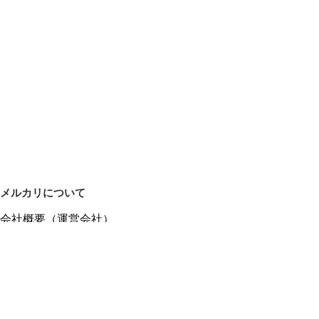
メルカリについて
会社概要（運営会社）
採用情報
プレスリリース
公式ブログ
プレスキット
メルカリUS
メルカリShops