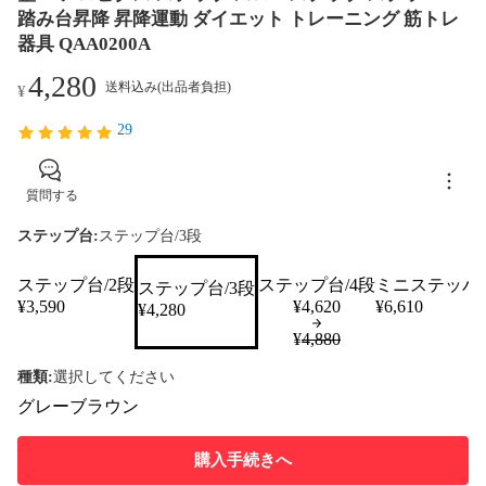
踏み台昇降 昇降運動 ダイエット トレーニング 筋トレ
器具 QAA0200A
4,280
送料込み(出品者負担)
¥
29
質問する
ステップ台:
ステップ台/3段
ステップ台/2段
ステップ台/4段
ミニステッパ
ステップ台/3段
¥
3,590
¥
4,620
¥
6,610
¥
4,280
¥
4,880
種類
:
選択してください
グレー
ブラウン
購入手続きへ