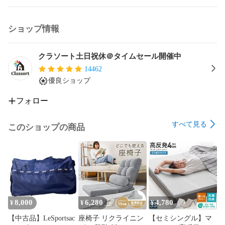
ショップ情報
クラソート土日祝休＠タイムセール開催中
14462
優良ショップ
フォロー
すべて見る
このショップの商品
8,000
6,280
4,780
¥
¥
¥
【中古品】LeSportsac
座椅子 リクライニン
【セミシングル】マ