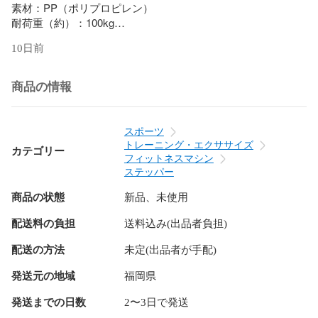
素材：PP（ポリプロピレン）

耐荷重（約）：100kg

10日前
保証期間：7日間

※商品到着後7日以内の初期不良・破損のみご対応させていた
だきます。

商品の情報
配送について

送料：無料

スポーツ
※北海道・沖縄・離島等、一部地域は別途中途料がかかりま
トレーニング・エクササイズ
カテゴリー
す。

フィットネスマシン
ステッパー
備考	

商品の状態
新品、未使用
・配達地域や交通事情等により、希望配達日時にお届けでき
ない場合がございます。あらかじめご了承ください。
配送料の負担
送料込み(出品者負担)
配送の方法
未定(出品者が手配)
発送元の地域
福岡県
発送までの日数
2〜3日で発送