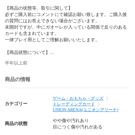
【商品の状態等、取引に関して】

必ずご購入前にコメントにて確認お願い致します。ご購入後
の質問にはお答えできない場合がございます。

未開封ですが、中にガオーレが入っている関係で反りのある
カードも含まれています。

一律プレイ用としてご理解お願いいたします。

【商品状態について】

状態確認は画像でお願い致します。

半年以上前
詳細な画像をお求めの際は、コメント欄にてお申し付けくだ
さい。

商品の情報
【価格交渉について】

基本的にお値下げは行っておりません。また、商品価格につ
いて相場状況に応じて、予告無く値上げを行う場合がござい
ゲーム・おもちゃ・グッズ
ます。予めご了承ください。

カテゴリー
トレーディングカード
UNION ARENA(ユニオンアリーナ)
【複数購入について】

やや傷や汚れあり
複数商品をご購入いただいた際、同梱発送させていただく場
商品の状態
目につく傷や汚れがある
合がございます。予めご了承ください。

複数購入の場合の値下げは出来かねますので、ご了承くださ