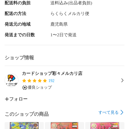
配送料の負担
送料込み(出品者負担)
い。

配送の方法
らくらくメルカリ便
【PSA商品について】

評価9.10でもキズ/凹み/ホロかけ/白欠け/横線等ある場合がご
発送元の地域
鹿児島県
ざいます。

ケースには稀に出荷時から付いている初期傷等ございます。

発送までの日数
1〜2日で発送
ケースの擦れ傷/汚れ/ケース内ホコリ等封入など気にされる方
は当方からの購入はご遠慮ください。

ショップ情報
【デッキについて】

店舗で買取品を中心に作成したもの、お客様のデッキを買取
したものを出品しております。デッキのカードは概ねプレイ
カードショップ彩々メルカリ店
用とお考えください。

192
カードの状態による代替品との交換はいたしかねます。
優良ショップ
フォロー
すべて見る
このショップの商品