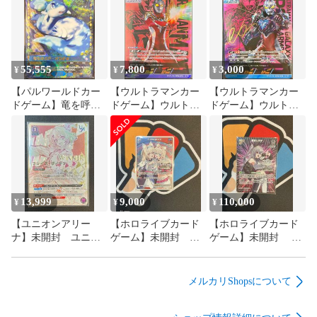
55,555
7,800
3,000
¥
¥
¥
【パルワールドカー
【ウルトラマンカー
【ウルトラマンカー
ドゲーム】竜を呼ぶ
ドゲーム】ウルトラ
ドゲーム】ウルトラ
声ーオコチョ
マンマックス マク
マンアーク ギャラ
SSP【KA】
シウムカノン
クシーアーマー
SP【KA】
SP【KA】
13,999
9,000
110,000
¥
¥
¥
【ユニオンアリー
【ホロライブカード
【ホロライブカード
ナ】未開封 ユニオ
ゲーム】未開封 ホ
ゲーム】未開封 響
ンレア WINNER
ロカ FUWAMOCO フ
咲リオナ ブルームカ
版 フレイア・ヴィ
ワモコ 1st ブルームカ
ップ 優勝プロモ 1
オン マクロスデル
ップ プロモ 1枚
枚 hBP06-
メルカリShopsについて
タ 【AM】
【AM】
020【AM】