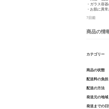
・ガラス容器
・お肌に異常
・傷や湿疹等
7日前
斑等)、黒ず
さい。

・子供の手の
商品の情
・皮フ科医等
すので、この
カテゴリー
【成分・添加物
商品の状態
イソノナン酸
配送料の負担
アビシニカ種
酸PEG-2
配送の方法
トリン、ヒマ
酢酸トコフェ
発送元の地域
ルムル種子脂
料

発送までの日