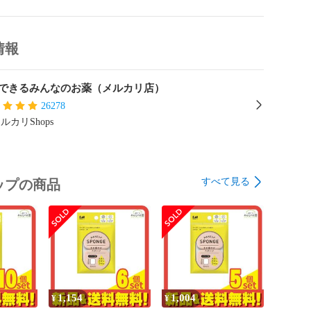
情報
いケア。まとまりあるこなれスタイル続く、髪なじみのよ
アバーム。

分アルガンオイル※配合。※アルガニアスピノサ核油（保
できるみんなのお薬（メルカリ店）
感続く。

26278
、なめらか。

ルカリShops
さしく香る フローラル系の香り。

温多湿をさけて、常温保存してください

すべて見る
ップの商品
63
1,154
1,004
¥
¥