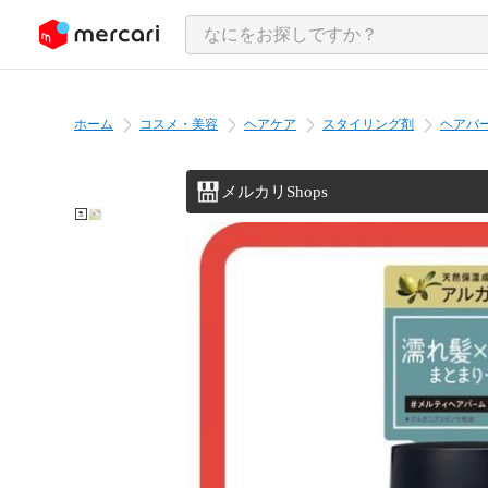
ンツにスキップ
ホーム
コスメ・美容
ヘアケア
スタイリング剤
ヘアバ
メルカリShops