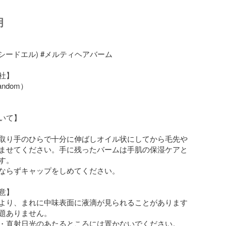
明
(ルシードエル) #メルティヘアバーム 

】

dom）

いて】

取り手のひらで十分に伸ばしオイル状にしてから毛先や
ませてください。手に残ったバームは手肌の保湿ケアと
。

ならずキャップをしめてください。

】

より、まれに中味表面に液滴が見られることがあります
題ありません。

・直射日光のあたるところには置かないでください。
