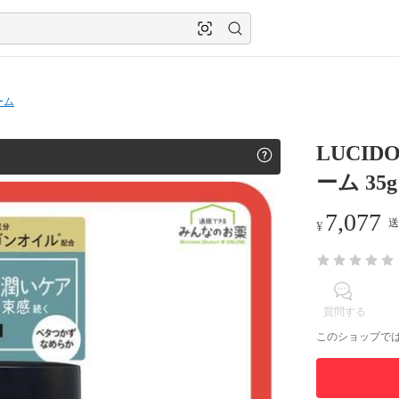
ーム
LUCI
ーム 3
7,077
送
¥
質問する
このショップで