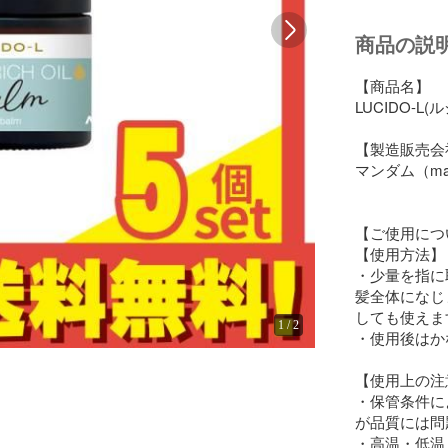
商品の説
【商品名】

LUCIDO-L
【製造販売会社
マンダム（man
【ご使用につ
【使用方法】

・少量を指に
髪全体になじ
しても使えます
1
/
2
・使用後はか
【使用上の注意
・保管条件に
が品質には問
・高温・低温