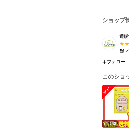
製品の特徴

ショップ
●濡れ髪×潤
いやわらかヘ
●天然保湿成
通販
湿成分）

●まとまり・束
●べたつかず
メ
●心地よくや
フォロー
直射日光・高
このショ
まとめ売り

49028061227
1,758
¥