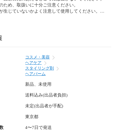
のため、取扱いに十分ご注意ください。

が生じていないかよく注意して使用してください。

異常のあるときは使わないでください。刺激、色抜け(白
み等の異常が出たら使用を中止し、皮フ科医へご相談くだ
届かないところに置いてください。

報
へご相談の際は、全成分情報が必要となることがありま
ラベルを大切に保管してください。

コスメ・美容
ヘアケア
スタイリング剤
ヘアバーム
】

新品、未使用
イソノニル、マイクロクリスタリンワックス、クランベ
送料込み(出品者負担)
子油、トリベヘニン、パラフィン、トリイソステアリン
0グリセリル、トリエチルヘキサノイン、パルミチン酸デキス
未定(出品者が手配)
ワリ種子ロウ、カプリル酸ポリグリセリル-3、シア脂、
ロール、アルガニアスピノサ核油、アストロカリウムム
東京都
、ホホバ種子油、メトキシケイヒ酸エチルヘキシル、香
数
4〜7日で発送