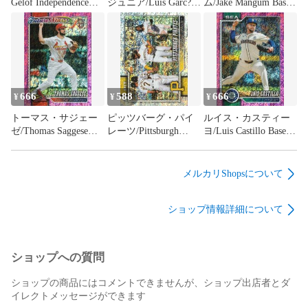
Gelof Independence
ジュニア/Luis Garc?a
ム/Jake Mangum Base
Day 52/76 Base 424
Jr. 222/250 Base 364
485 PIT 2026 Topps
OAK 2026 Topps
WSH 2026 Topps
Series 2 Baseball
Series 2 Baseball
Series 2 Baseball
666
588
666
¥
¥
¥
トーマス・サジェー
ピッツバーグ・パイ
ルイス・カスティー
ゼ/Thomas Saggese
レーツ/Pittsburgh
ヨ/Luis Castillo Base
Base 567 STL 2026
Pirates Sandglitter Base
507 SEA 2026 Topps
Topps Series 2 Baseball
467 PIT 2026 Topps
Series 2 Baseball
Series 2 Baseball
メルカリShopsについて
ショップ情報詳細について
ショップへの質問
ショップの商品にはコメントできませんが、ショップ出店者とダ
イレクトメッセージができます