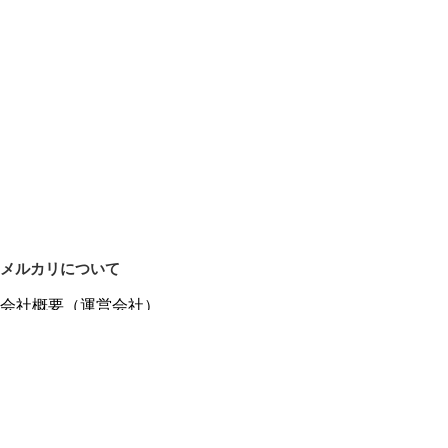
メルカリについて
会社概要（運営会社）
採用情報
プレスリリース
公式ブログ
プレスキット
メルカリUS
メルカリShops