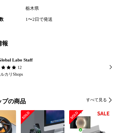
AX PD 20V 5A (100W)

栃木県
ハブ ＆ HDMI IE搭載 USBハブ ＆ HDMI 4K/60 + 
数
1〜2日で発送
 2 + USBA 3. 0 5G x 1 +PD3.0 100W 

と無線の切り替え：

と無線ディスプレイの間の表示モードを交換するために一度ク
ださい。

情報
面が消えます。

ルのように差し込むだけ

lobal Labo Staff
lay P2P dongle with USB HUB/HDMI 

12
ay

ルカリShops
 screen

screen

:1)

すべて見る
ップの商品
製品です。

どはありません、バルクの状態ですが、きちんと梱包し
します。

前に動作確認を全て行いますのでご安心ください。

は、テスト機での動画を撮影していますので参考にご覧