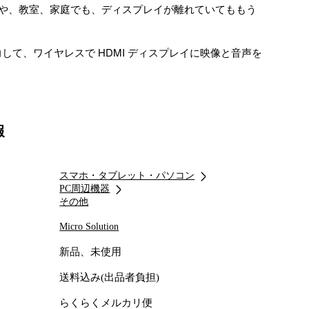
や、教室、家庭でも、ディスプレイが離れていてももう
出力して、ワイヤレスで HDMI ディスプレイに映像と音声を
ヤレス接続できる USB-C Hub

やタブレットの縦でも横でもどちらでも可能

ももちろん USB-C があれば使用できます。

報
機能もあり、マウスやキーボード、メモリーなども同時
スマホ・タブレット・パソコン
PC周辺機器
ルのように差し込むだけ

その他
シは約60ms、

Micro Solution
30m、 

新品、未使用
Disney+、DVDプレーヤー、Blu-ray、PS5などのコンテンツで
送料込み(出品者負担)
スプレイに、Type-C ALT Mode 出力があれば、簡単に
ができます。

らくらくメルカリ便