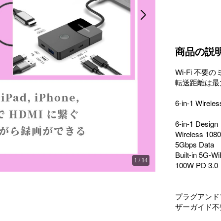
商品の説
Wi-Fi 不
転送距離は最大
6-in-1 Wirele
6-in-1 Desig
Wireless 108
5Gbps Data

Built-in 5G-WiF
1
/
14
100W PD 3.0

プラグアンド
ザーガイド不要