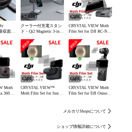
 Solution Channel

7,800
580
¥
¥
be/3irD8PgIO30

fe
クーラー付充電スタン
CRYSTAL VIEW Moth
ド・Qi2 Magnetic 3-in-1
Film Set for DJI RC-N2
 Infomation

アを使用
Fast Wireless Charging
ディスプレイ「無映
icro-solution.com/u_email.html
ーラー
Station with Active
Moth フィルム」x
Cooling / metaric gray
2,+２個入り
580
680
¥
¥
oth
CRYSTAL VIEW™
CRYSTAL VIEW Moth
ta 360
Moth Film Set for Insta
Film Set for DJI Osmo
護フィルム
360 GO 3 保護フィルム
Pocket 3 保護フィルム
２個入り
２枚セット+２個セッ
２枚セット+安心２個
ト
セット
メルカリShopsについて
ショップ情報詳細について