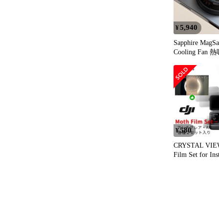
ください。

YouTube Micro
5,940
¥
https://youtu.
Sapphire MagSa
Cooling Fan 熱吸収面に
Micro Solution
人工サファイ
https://www.m
した高効率ク
580
¥
CRYSTAL VIEW M
Film Set for Ins
Ace Pro 保
２枚セット+