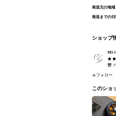
PD充電サポートM
発送元の地域
ホスト用充電USB
発送までの日
USB C/F 5G x
HDMI 有線
1.HDMI
リックしてく
ショップ
3秒押すと画
HDMIケーブ
MS G
Wireless disp
Wireless displ
メ
Extend the PC
Mirror the PC 
フォロー
Peer to Peer (1
このショ
量産前の最終
パッケージな
てお送りいた
製品は、出荷
動作に関して