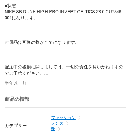
■状態

NIKE SB DUNK HIGH PRO INVERT CELTICS 28.0 CU7349-
001になります。

付属品は画像の物が全てになります。

配送中の破損に関しましては、一切の責任を負いかねますの
でご了承ください。

半年以上前
※薄汚れ、擦れ、シワ、アウトソール減り、左足のシューレー
商品の情報
ス穴一つが切れ込みにより使用不可。と言った使用感が見ら
れます。中古商品にご理解いただける方のみご検討お願い致
ファッション
メンズ
カテゴリー
靴