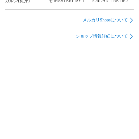
カルン(変身)
モ MASTERLISE ｢一
JORDAN 1 RETRO
MASTERLISE ｢一番
番くじ TVアニメ ダ
HIGH OG Heritage
くじ TVアニメ ダン
ンダダン ～圧倒的怪
26.5cm 555088-
ダダン ～圧倒的怪
奇､強襲!～｣[91]
161[79]
メルカリShopsについて
奇､強襲!～｣[91]
ショップ情報詳細について