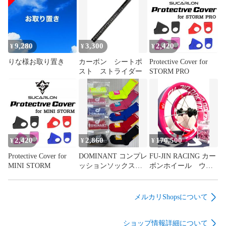
9,280
3,300
2,420
¥
¥
¥
りな様お取り置き
カーボン シートポ
Protective Cover for
スト ストライダー
STORM PRO
2,420
2,860
170,500
¥
¥
¥
Protective Cover for
DOMINANT コンプレ
FU-JIN RACING カー
MINI STORM
ッションソックス
ボンホイール ウイ
APEX PRO
ングスター
メルカリShopsについて
ショップ情報詳細について