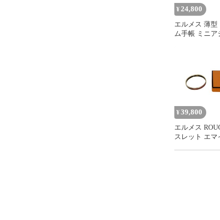
24,800
¥
エルメス 薄型
ム手帳 ミニア
手帳カバー HE
ピンク
39,800
¥
エルメス ROU
スレット エマ
バングル HER
ールド