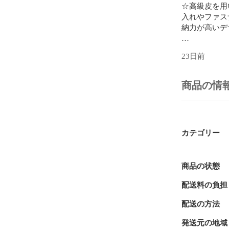
☆高級皮を用
入れやファス
納力が高いデ
※天然革使用
23日前
質には問題あ
みの皮革の模
ください。

商品の情
★商品画像は
ターネット環
何卒ご容赦願い
カテゴリー
商品の状態
配送料の負担
配送の方法
発送元の地域