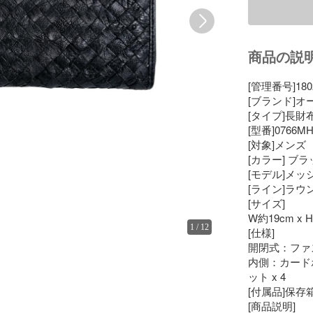
商品の説
[管理番号]18020
[ブランド]オー
[タイプ]長財布
[型番]0766MH
[対象]メンズ

[カラー] ブラ
[モデル]メッシ
[ライン]ラウ
[サイズ]

W約19cm x H
1
/
12
[仕様]

開閉式：ファ
内側：カードポ
ット x 4

[付属品]保存
[商品説明]
