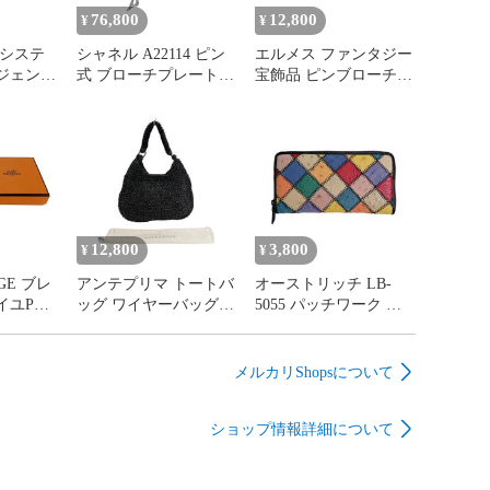
76,800
12,800
¥
¥
 システ
シャネル A22114 ピン
エルメス ファンタジー
ジェンダ
式 ブローチプレート
宝飾品 ピンブローチ
RMES
ペンダント ブローチ
ブローチ HERMES シ
CHANEL シルバー
ルバー
12,800
3,800
¥
¥
GE ブレ
アンテプリマ トートバ
オーストリッチ LB-
イユPM
ッグ ワイヤーバッグ
5055 パッチワーク 長
MES ゴ
パーティーバッグ ハン
財布 ラウンドファスナ
ドバッグ ANTEPRIMA
ー 長財布 ostrich マル
ブラック
チカラー
メルカリShopsについて
ショップ情報詳細について