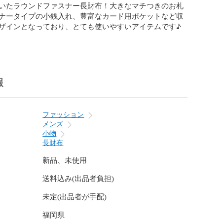
いたラウンドファスナー長財布！大きなマチつきのお札
ナータイプの小銭入れ、豊富なカード用ポケットなど収
ザインとなっており、とても使いやすいアイテムです♪

のため、表面にキズのように見える箇所がありますが品
りません。また、天然の素材を使用しています為、お好
様など掲載画像と異なる場合がございます。何卒ご了承
報
デジタルカメラで撮影しておりますのでモニターやイン
境の違いにより、多少色合いが違うことがございます。
ファッション
ます。!!
メンズ
小物
長財布
新品、未使用
送料込み(出品者負担)
未定(出品者が手配)
福岡県