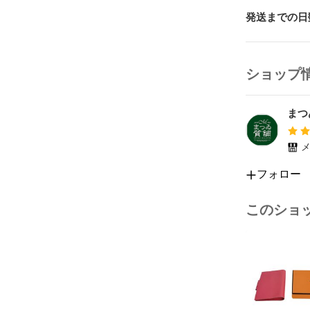
発送までの日
ショップ
まつ
メ
フォロー
このショ