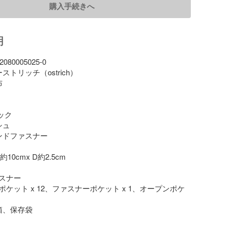
購入手続きへ
明
80005025-0

ストリッチ（ostrich）





ック

ュ

ンドファスナー

約10cmx D約2.5cm

スナー

ケット x 12、ファスナーポケット x 1、オープンポケ
箱、保存袋
