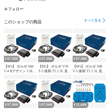
〇 商品詳細に記載の車種と同車種でもグレードや型式により
適合する部品 ( 品番 ) が異なる場合がございますので、必ず適
フォロー
合確認をお願いいたします。

〇 品番が違う場合でも、【 品番変更 】 されている場合がご
すべて見る
このショップの商品
ざいます。　

〇 『 対策品 』 の場合は形状変更 ( リプレス ) されている場
合もございます。 品番が同じで形状のみ違う場合は一度装着
して下さい。 適合しない場合には速やかにご連絡ください。 
( 対策品の場合、ご購入製品とは別に 『 付属部品が必要 』 な
場合がございます。 )

〇 メーカーの都合により 『 画像がサンプル 』 の場合がござ
97,900
97,900
97,900
¥
¥
¥
います。 画像での判断はお控えください。

〇 基本的に3ヵ月保証となります。 ( 商品によってメーカー1
【M's】 ボルボ S60
【M's】 ボルボ V50
【M's】 ボルボ S40
年間保証付の場合もございます。 )

T-4 Rデザイン 1.6L
T-5 後期 T5 2.5L 直5
T-5 後期 T5 2.5L 直5
直4 B4164T (2012.2-
B5254 (2007.9-2012.9)
B5254 (2007.9-2012.9)
2015.6) TDIチューニ
TDIチューニング
TDIチューニング
【 配送 / 納期 / 商品到着後について 】

ング TDI-Tuning
TDI-Tuning CRTD4 チ
TDI-Tuning CRTD4 チ
◎ 納期はあくまでも目安です。 出荷場所により随時変動いた
CRTD4 チューニング
ューニングボックス
ューニングボックス
しますので、必ず納期をお問い合わせの上、ご購入をお願い
ボックス
(230ps→283ps) パーツ
(230ps→283ps) パーツ
します。

(180ps→225ps) パーツ
馬力 向上 88353 +
馬力 向上 88278 +
◎ 商品到着後、『 2日以内に必ず商品確認 ( チェック ) 』 を
馬力 向上 88285 +
93005
93005
97,900
97,900
11,440
¥
¥
¥
お願いいたします。 2日以降の商品に対する商品違いや不足
93005