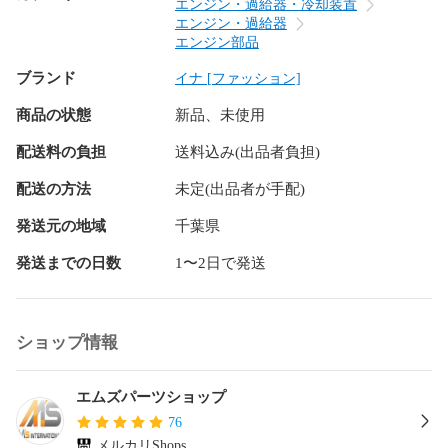
〇 E85 E86 ： Z4 クーペ ロードスター | N52 - 2.5i 3.0si ( 
エンジン・過給器・冷却装置
2005.9-2009.2 )<

エンジン・過給器
〇 E89 ： Z4 ロードスター | N52 - sDrive23i ( 2009.3-2011.8 )

エンジン部品
ブランド
イナ [ファッション]
※※ 沖縄 / 離島への配送は 『 送料のみ着払い 』 のみとなりま
す。

商品の状態
新品、未使用
※※ 商品代引きは承っておりません。 

配送料の負担
送料込み(出品者負担)
【 商品について 】

配送の方法
未定(出品者が手配)
◎ 全車種、車輛情報 【 年式 / 車台番号 / 型式 】 にて 『 適合
確認 / 在庫確認 』 が必要です。 商品は毎日流動性ですので、
発送元の地域
千葉県
適合確認も踏まえて必ずお問い合わせください。

〇 『 適合確認をせずにご注文 』 の場合、万が一適合しない
発送までの日数
1〜2日で発送
場合でもお客様都合になる為、返品交換等の対象とはなりま
せん。 ( ※弊社出荷ミスによる品番間違い / 商品不良を除く。 
)

〇 様々なECサイトで運営をしている為、タイミングにより欠
ショップ情報
品中の場合がございます。 品番確認をされている場合を前提
とした 『 在庫確認 』 をされずにご注文された場合、 即座に 
エムズパーツショップ
『 キャンセル処理扱い 』 となる場合がございます。 その場
合は、 『 お客様都合キャンセル 』 となりますので予めご了
76
承ください。 必ず 『 在庫確認 』 をお願いいたします。

メルカリShops