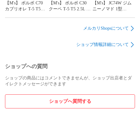
品等に関する対応はいかなる理由でも、お客様の自己責任で
【M's】 ボルボ C70
【M's】 ボルボ C30
【M's】 JC74W ジム
すので 『 対応不可 』 となります。 予めご了承ください。

カブリオレ T-5 T5
クーペ T-5 T5 2.5L 直
ニーノマド 1型
2.5L 直5 (2008.8-
5 B5254 (2007.7-
(2025.4-) Showa
◎ 弊社及び各メーカーの不注意により、稀にご注文とは違う
2013.6) TDIチューニ
2013.8) TDIチューニ
GARAGE SGR アルミ
商品が発送される場合がございます。 その際は配送元へ 『 
ング TDI-Tuning
ング TDI-Tuning
ペダル AT用 2点セッ
メルカリShopsについて
送料着払い 』 にて送り返して下さい。 即時交換対応させて
CRTD4 チューニング
CRTD4 チューニング
ト (マットブルー) 青
いただきます。

ボックス
ボックス
社外 内装 パーツ 部
ショップ情報詳細について
(230ps→283ps) パーツ
(230ps→283ps) パーツ
品 ショウワガレージ
【 備考 】

馬力 向上 88254 +
馬力 向上 88247 +
74ノマド JC74 i02021
▼ 弊社では 『 品番 』 での管理となりますので、届いた商品
93005
93005
(要在庫確認)
が 『 画像と違った / 色味が違う / 少し形状が違う 』 等のご連
ショップへの質問
絡には対応できかねますので予めご了承ください。

▼ 初期不良等の場合は速やかに 『 返品交換 』 もしくは 『 
ショップの商品にはコメントできませんが、ショップ出店者とダ
代品の在庫切れ 』 の場合は、 返金対応となりますが、それ
イレクトメッセージができます
に伴う 『 交換等に伴う工賃等の請求 』 等の負担は一切して
おりません。予めご了承ください。

▼ 整備上のミスによる商品の返品交換は出来ません。なお、
ショップへ質問する
『 整備上の取付不良 』 なのか 『 商品本体の不良 』 なのか
は商品の状態をモニター及びデーター管理しておりますので
判別が出来ます。

▼ 通販商品につきましてはの 『 クーリングオフ制度 』 は法
律で適用外となります。 高額な商品ですので、自己責任の上