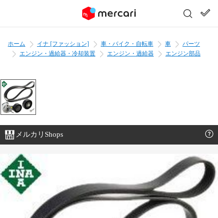
ホーム
イナ [ファッション]
車・バイク・自転車
車
パーツ
エンジン・過給器・冷却装置
エンジン・過給器
エンジン部品
メルカリShops