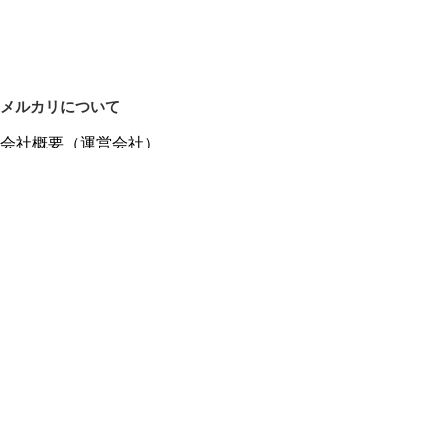
メルカリについて
会社概要（運営会社）
採用情報
プレスリリース
公式ブログ
プレスキット
メルカリUS
メルカリShops
m department（エムデパ）
ヘルプ
ヘルプセンター（ガイド・お問い合わせ）
メルカリShopsでショップを開設する
メルカリShops ショップ管理画面にログイン
メルカリShops出店者向けガイド
お問い合わせ一覧