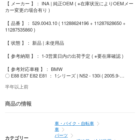
【 メーカー 】： INA | 純正OEM ( ※在庫状況によりOEMメー
カー変更の場合有り )

【 品番 】： 529.0043.10 ( 11288624196 + 11287628650 + 
11287535860 )

【 状態 】： 新品 | 未使用品

【 参考納期 】： 1-3営業日内の出荷予定 ( ※要在庫確認 )

【 参考対応車種 】： BMW                                             

〇 E88 E87 E82 E81 ： 1シリーズ | N52 - 130i ( 2005.9-
2013.10 )

半年以上前
〇 E90 E91 E92 E93 ： 3シリーズ | N53 N53 - 323i 325i 330i ( 
2004.12-2013.12 )

〇 E60 E61 ： 5シリーズ | N52 - 525i 530i ( 2003.7-2010.12 )

商品の情報
〇 E63 E64 ： 6シリーズ | N52 - 630i ( 2004.9-2010.8 )

〇 E84 ： X1 | N52 - xDrive25i ( 2009.9-2011.8 )

〇 E83 ： X3 | N52 - 2.5si 3.0si xDrive25i xDrive30i ( 2006.8-
車・バイク・自転車
2010.8 )

車
〇 E70 ： X5 | N52 - 3.0si xDrive30i ( 2006.10-2010.3 )

パーツ
カテゴリー