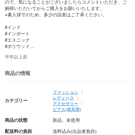
ので、気になることがございましたらコメントいただき、ご
納得いただいてからご購入をお願いいたします。

※素人採寸のため、多少の誤差はご了承ください。

#インド

#インポート

#エスニック

#ボリウッド

#ベリーダンス

半年以上前
#シルバー

#ピアス

#大ぶりピアス

商品の情報
#ドロップ

#ストーン

#ジャラジャラ

ファッション
#パール

レディース
カテゴリー
#しずく
アクセサリー
ピアス(両耳用)
商品の状態
新品、未使用
配送料の負担
送料込み(出品者負担)