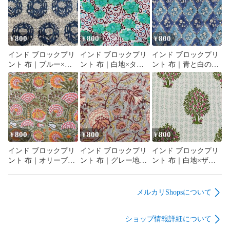
800
800
800
¥
¥
¥
インド ブロックプリ
インド ブロックプリ
インド ブロックプリ
ント 布｜ブルー×ホ
ント 布｜白地×ター
ント 布｜青と白のシ
ワイト メダリオン花
コイズグリーン花と
ノワズリ風 花柄 コッ
柄 コットン生地
唐草模様 コットン生
トン生地 110cm幅
110cm幅 50cm単位販
地 110cm幅 50cm単位
50cm単位販売
売
販売
800
800
800
¥
¥
¥
インド ブロックプリ
インド ブロックプリ
インド ブロックプリ
ント 布｜オリーブ地
ント 布｜グレー地×
ント 布｜白地×ザク
×華やかボタニカル花
ボタニカル花柄 コッ
ロの木模様 コットン
柄 コットン生地
トン生地 110cm幅
生地 110cm幅 50cm単
110cm幅 50cm単位販
50cm単位販売
位販売
メルカリShopsについて
売
ショップ情報詳細について