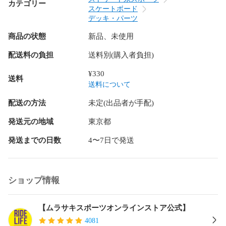
カテゴリー
※デッキサイズが太い為、通常サイズのデッキテープが付属で
スケートボード
付きます。

デッキ・パーツ
商品の状態
新品、未使用
配送料の負担
送料別(購入者負担)
サイズガイド
¥330
送料
送料について
配送の方法
未定(出品者が手配)
発送元の地域
東京都
発送までの日数
4〜7日で発送
ショップ情報
【ムラサキスポーツオンラインストア公式】
4081