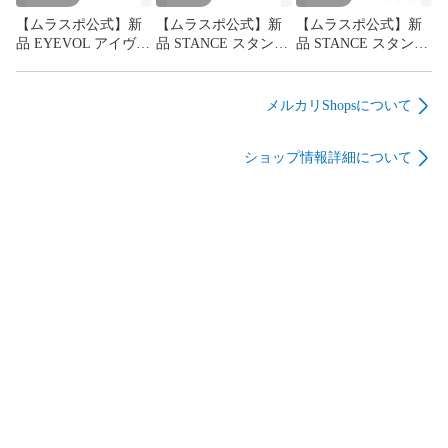
【ムラスポ公式】新
【ムラスポ公式】新
【ムラスポ公式】新
品 EYEVOL アイヴォ
品 STANCE スタンス
品 STANCE スタンス
ル サングラス UVカ
ソックス 靴下
ソックス 靴下 3足セ
ット TANON49 BC-
MISFITS ミスフィッ
ット BASIC
DG-G15
ツ コラボモデル
QUARTER 3 PACK
メルカリShopsについて
BEWARE CREW
A356A24BAS
A555C25BEW#BLK
ショップ情報詳細について