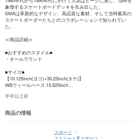
1980年代から1990年代にかけて人気はピークに達し、当時を
象徴するスケートボードデッキを生み出した。

SMAは革新的なデザイン、高品質な素材、そして当時最高の
スケートボーダーたちとのコラボレーションで知られてい
た。

≪商品詳細≫

■おすすめのスタイル■

・オールラウンド

■サイズ■

【10.125inch(ヨコ)×30.25inch(タテ)】

WBウィールベース:15.625inch

半年以上前
※デッキ面のベースカラーはアソートになり、

入荷時期や製造上、他のカラーも存在する可能性があり

お選びできませんのでご了承下さい。

商品の情報
【デッキテープ】

無地デッキテープ

スポーツ
ストリート系スポーツ