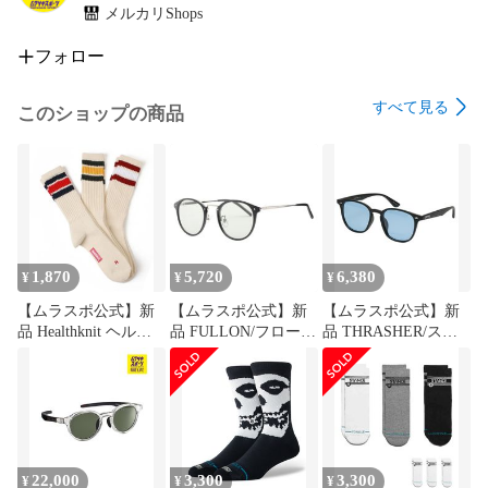
メルカリShops
フォロー
すべて見る
このショップの商品
1,870
5,720
6,380
¥
¥
¥
【ムラスポ公式】新
【ムラスポ公式】新
【ムラスポ公式】新
品 Healthknit ヘルス
品 FULLON/フローン
品 THRASHER/スラ
ニット ソックス 靴下
サングラス 紫外線予
ッシャー サングラス
3足組 クラシック 3本
防 FBL 064-3
紫外線予防 偏光
ライン 3Pソックス
JADE 1030 BKBL
191-3471
22,000
3,300
3,300
¥
¥
¥