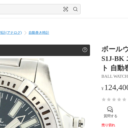
時計(アナログ)
自動巻き時計
ボールウォ
S1J-
ト 自動巻
BALL WATCH
124,40
¥
質問する
売り切れ