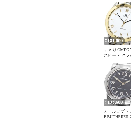
181,000
¥
オメガ OMEGA 
スピード クラ
デイト 自動巻
ズ _944401
133,600
¥
カール F.ブヘラ
F.BUCHERER 2
パトラビ デイ
巻き レディー