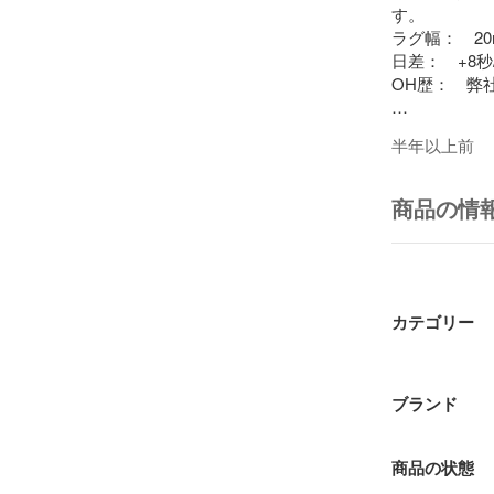
す。

ラグ幅：　20
日差：　+8秒
OH歴：　弊
■商品の状態

半年以上前
ガラス：僅か
ケース：少し
商品の情
ベゼル：少し
ベルト/ブレ
針：少しのダ
文字盤：　綺
尾錠/バック
カテゴリー
商品番号：88385
ブランド
商品の状態