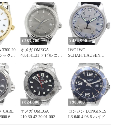
263,700
484,900
¥
¥
3300.20
オメガ OMEGA
IWC IWC
シック
4831.41.31 デビル コー
SCHAFFHAUSEN
き メン
アクシャル デイト 自
IW325519 パイロット
動巻き メンズ _966181
ウォッチ マークXVI フ
ァザー＆サン デイト
自動巻き メンズ
_973369
824,800
90,400
¥
¥
 CARL
オメガ OMEGA
ロンジン LONGINES
000.620
210.30.42.20.01.002 シ
L3.640.4.96.6 ハイドロ
ト 自動
ーマスター300 コーア
コンクエスト デイト
ス
クシャル 自動巻き メ
クォーツ メンズ 保証