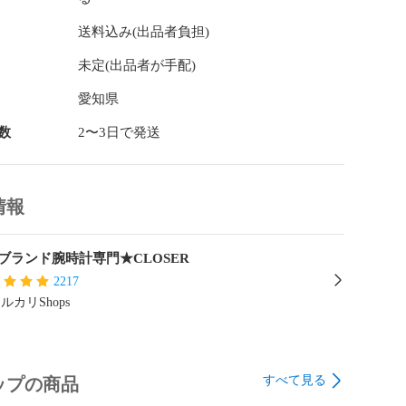
送料込み(出品者負担)
未定(出品者が手配)
愛知県
数
2〜3日で発送
情報
ブランド腕時計専門★CLOSER
2217
ルカリShops
すべて見る
ップの商品