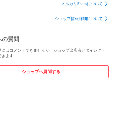
ンズ 良品 保証書付き
書付き_964970
メルカリShopsについて
_975073
ショップ情報詳細について
への質問
品にはコメントできませんが、ショップ出店者とダイレクト
できます
ショップへ質問する