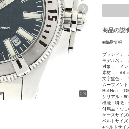
商品の説
■商品情報

ブランド：　ボ
モデル名：　
対象：　メンズ
素材：　SS × 
文字盤色：　
ムーブメント
Ref.No：　DM1
1
/
6
シリアル：6042
機能・特徴：デ
付属品：なし(
ケースサイズ(ｗ
ベルトサイズ：約
※ベルトサイ