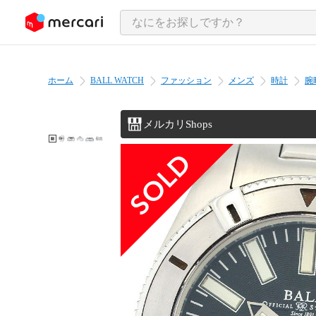
ンツにスキップ
ホーム
BALL WATCH
ファッション
メンズ
時計
腕
メルカリShops