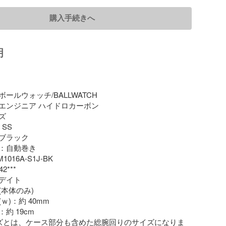
購入手続きへ
明
ールウォッチ/BALLWATCH

エンジニア ハイドロカーボン



SS

ブラック

：自動巻き

016A-S1J-BK 

***

イト 

本体のみ)

)：約 40mm

 19cm

ズとは、ケース部分も含めた総腕回りのサイズになりま