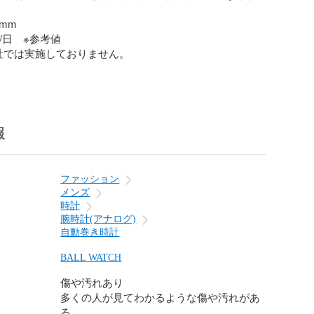
mm

/日　※参考値

社では実施しておりません。

な擦り傷

の擦り傷、小さい打痕

報
の擦り傷、小さい打痕

スレット：少しの擦り傷

メージ、シミ

ファッション
麗な状態

メンズ
ル：　少しの擦り傷、小さい打痕

時計
腕時計(アナログ)
1   200  250527 KY
自動巻き時計
BALL WATCH
傷や汚れあり
多くの人が見てわかるような傷や汚れがあ
る