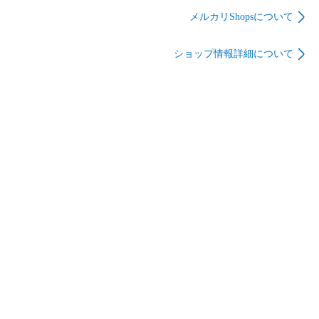
EXILE TRIBE/集合(7
メルカリShopsについて
人)/横
型/CD「Mirror」(初回
ショップ情報詳細について
生産限定盤・通常盤)
初回封入特典ランダ
ムフォトカード