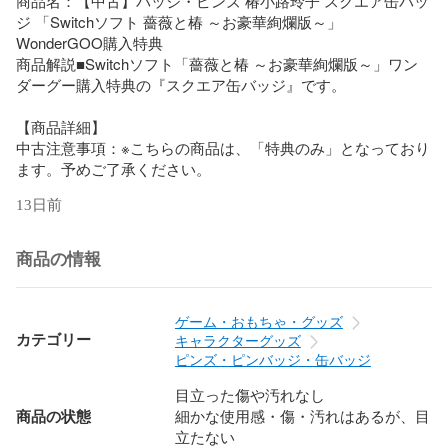
商品名：【中古】バッジ・ピンズ 椿小路玲子 スクエア缶バッ
ジ 「Switchソフト 薔薇と椿 ～お豪華絢爛版～」 
WonderGOO購入特典

商品解説■Switchソフト「薔薇と椿 ～お豪華絢爛版～」ワン
ダーグー購入特典の『スクエア缶バッジ』です。

【商品詳細】

中古注意事項：※こちらの商品は、「特典のみ」となっており
ます。予めご了承ください。
13日前
商品の情報
ゲーム・おもちゃ・グッズ
カテゴリー
キャラクターグッズ
ピンズ・ピンバッジ・缶バッジ
目立った傷や汚れなし
商品の状態
細かな使用感・傷・汚れはあるが、目
立たない