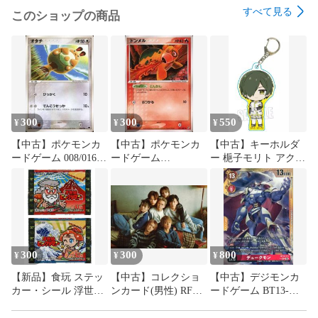
すべて見る
このショップの商品
300
300
550
¥
¥
¥
【中古】ポケモンカ
【中古】ポケモンカ
【中古】キーホルダ
ードゲーム 008/016：
ードゲーム
ー 梔子モリト アクリ
オタチ
017/082[●]：ドンメル
ルキーホルダー 「シ
ンカリオン チェンジ
ザ ワールド」
300
300
800
¥
¥
¥
【新品】食玩 ステッ
【中古】コレクショ
【中古】デジモンカ
カー・シール 浮世絵
ンカード(男性) RF
ードゲーム BT13-
ビックリマン
4356 H：KID
111[SEC]：(パラレル)
PHENOMENON from
デュークモン