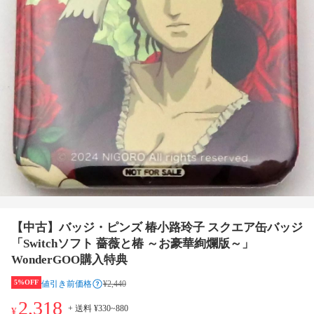
【中古】バッジ・ピンズ 椿小路玲子 スクエア缶バッジ
「Switchソフト 薔薇と椿 ～お豪華絢爛版～」
WonderGOO購入特典
5%OFF
値引き前価格
¥2,440
2,318
+ 送料 ¥330~880
¥