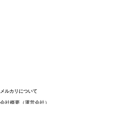
メルカリについて
会社概要（運営会社）
採用情報
プレスリリース
公式ブログ
プレスキット
メルカリUS