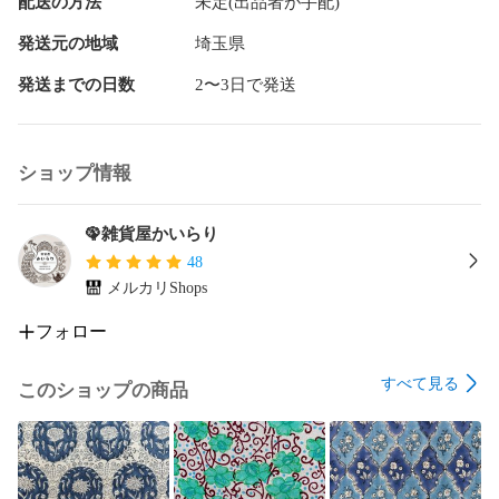
配送の方法
未定(出品者が手配)
発送元の地域
埼玉県
発送までの日数
2〜3日で発送
ショップ情報
🦚雑貨屋かいらり
48
メルカリShops
フォロー
すべて見る
このショップの商品