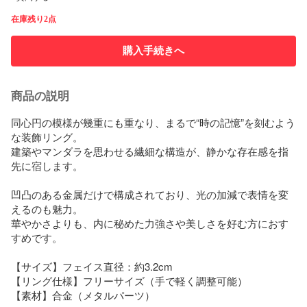
在庫残り2点
購入手続きへ
商品の説明
同心円の模様が幾重にも重なり、まるで“時の記憶”を刻むよう
な装飾リング。  

建築やマンダラを思わせる繊細な構造が、静かな存在感を指
先に宿します。

凹凸のある金属だけで構成されており、光の加減で表情を変
えるのも魅力。  

華やかさよりも、内に秘めた力強さや美しさを好む方におす
すめです。

【サイズ】フェイス直径：約3.2cm  

【リング仕様】フリーサイズ（手で軽く調整可能）  

【素材】合金（メタルパーツ）
