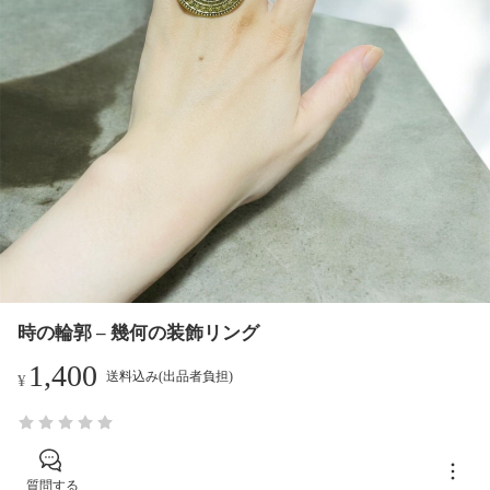
時の輪郭 – 幾何の装飾リング
1,400
送料込み(出品者負担)
¥
質問する