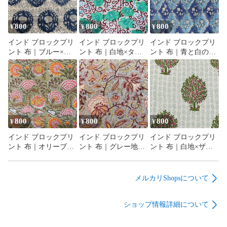
800
800
800
¥
¥
¥
インド ブロックプリ
インド ブロックプリ
インド ブロックプリ
ント 布｜ブルー×ホ
ント 布｜白地×ター
ント 布｜青と白のシ
ワイト メダリオン花
コイズグリーン花と
ノワズリ風 花柄 コッ
柄 コットン生地
唐草模様 コットン生
トン生地 110cm幅
110cm幅 50cm単位販
地 110cm幅 50cm単位
50cm単位販売
売
販売
800
800
800
¥
¥
¥
インド ブロックプリ
インド ブロックプリ
インド ブロックプリ
ント 布｜オリーブ地
ント 布｜グレー地×
ント 布｜白地×ザク
×華やかボタニカル花
ボタニカル花柄 コッ
ロの木模様 コットン
柄 コットン生地
トン生地 110cm幅
生地 110cm幅 50cm単
110cm幅 50cm単位販
50cm単位販売
位販売
メルカリShopsについて
売
ショップ情報詳細について