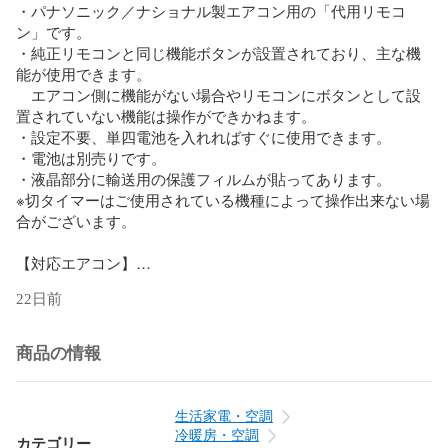
・パナソニック／ナショナル製エアコン用の「代用リモコ
ン」です。

・純正リモコンと同じ機能ボタンが設置されており、主な機
能が使用できます。

　エアコン側に機能がない場合やリモコンにボタンとして設
置されていない機能は操作ができかねます。

・設定不要、単四電池を入れればすぐに使用できます。

・電池は別売りです。

・液晶部分に輸送用の保護フィルムが貼ってあります。

※切タイマーはご使用されている機種によって操作出来ない場
合がございます。

【対応エアコン】

2003年以降の生産機種に適応(一部機種を除く)

22日前
【対応リモコン】

CF-RR7

商品の情報
A75C2324 A75C2328 A75C2330 A75C2340 A75C2342 
A75C2381 A75C2404 A75C2412 A75C2546 A75C2590 
生活家電・空調
A75C2668 A75C2670 A75C2775

冷暖房・空調
カテゴリー