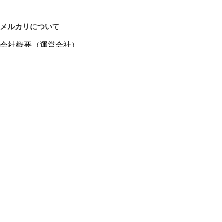
メルカリについて
会社概要（運営会社）
採用情報
プレスリリース
公式ブログ
プレスキット
メルカリUS
メルカリShops
m department（エムデパ）
ヘルプ
ヘルプセンター（ガイド・お問い合わせ）
メルカリShopsでショップを開設する
メルカリShops ショップ管理画面にログイン
メルカリShops出店者向けガイド
お問い合わせ一覧
フリーワードから商品をさがす
プライバシーと利用規約