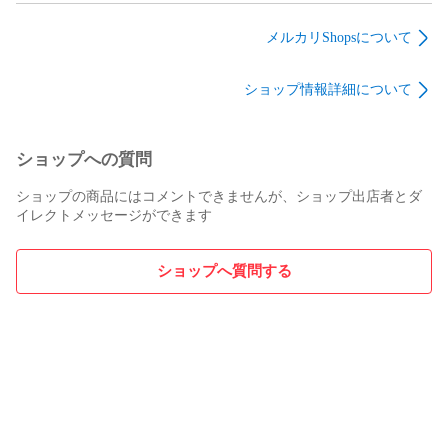
ップ モール RH LH
ント 吸入ダスト 除去
ック ダスト カバー
左側 右側 ゴム 正規
交換 部品 メンテナン
ブーツ 交換 部品 メ
メルカリShopsについて
品 TOYOTA
ス 17801B2050
ンテナンス
7555528120
48331B2020
ショップ情報詳細について
7555628120
ショップへの質問
ショップの商品にはコメントできませんが、ショップ出店者とダ
イレクトメッセージができます
ショップへ質問する