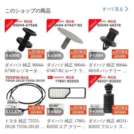
ACRA75C22770X ACRA75C22750X

すべて見る
このショップの商品
9,999
9,999
9,999
¥
¥
¥
ダイハツ 純正 90044-
ダイハツ 純正 90044-
ダイハツ 純正 90044-
67568 レゾネーター
67467-B2 ルーフ ライ
68318 バッテリー カ
パイプ クリップ 取付
ニング クリップ 天井
バー クリップ 取付
エンジン ルーム カバ
板 内張 交換 部品 メ
ハイゼット トラック
ー 交換 部品 メンテ
ンテナンス
など 交換 部品 メン
ナンス 9004467568
9004467467B2
テナンス 9004468318
13,630
3,680
9,999
¥
¥
¥
トヨタ 純正 75555-
ダイハツ 純正 17801-
ダイハツ 純正 48331-
28120 75556-28120 左
B2050 エア クリーナ
B2020 フロント スプ
右セット ルーフ ドリ
ー フィルター エレメ
リング バンパー ショ