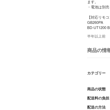
ます。

・電池は別売
【対応リモコ
GB260PA

BD-UT1200 B
半年以上前
GB266PA

2B-C10BW2 
商品の情
GB265PA GB3
2B-C05BW1 2
NT1200 BD-N
カテゴリー
商品の状態
配送料の負担
配送の方法