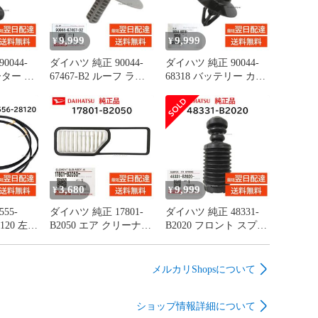
9,999
9,999
¥
¥
0044-
ダイハツ 純正 90044-
ダイハツ 純正 90044-
ーター パ
67467-B2 ルーフ ライ
68318 バッテリー カバ
取付 エ
ニング クリップ 天井
ー クリップ 取付 ハイ
 カバー
板 内張 交換 部品 メン
ゼット トラック など
ンテナン
テナンス 9004467467B2
交換 部品 メンテナン
ス 9004468318
3,680
9,999
¥
¥
55-
ダイハツ 純正 17801-
ダイハツ 純正 48331-
28120 左右
B2050 エア クリーナー
B2020 フロント スプリ
 ドリッ
フィルター エレメント
ング バンパー ショッ
LH 左側
吸入ダスト 除去 交換
ク ダスト カバー ブー
規品
部品 メンテナンス
ツ 交換 部品 メンテナ
メルカリShopsについて
28120
17801B2050
ンス 48331B2020
ショップ情報詳細について