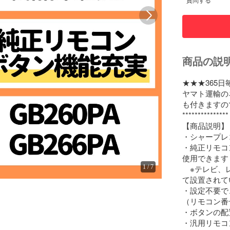
質問する
商品の説
★★★365日
ヤマト運輸の
も付きますの
***************

【商品説明】

・シャープレ
・純正リモコ
使用できます

1
/
7
　※テレビ、
て設置されて
・設定不要で
（リモコン番
・ボタンの配
・汎用リモコ