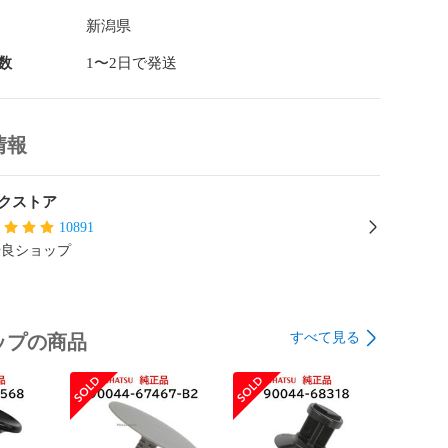
新潟県
数
1〜2日で発送
情報
クストア
10891
優良ショップ
すべて見る
ップの商品