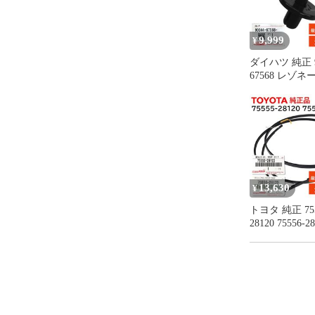
9,999
¥
ダイハツ 純正 9
67568 レゾネ
イプ クリップ 
ンジン ルーム
交換 部品 メ
ス 9004467568
13,630
¥
トヨタ 純正 755
28120 75556-
セット ルーフ
プ モール RH 
右側 ゴム 正
TOYOTA 75555
7555628120