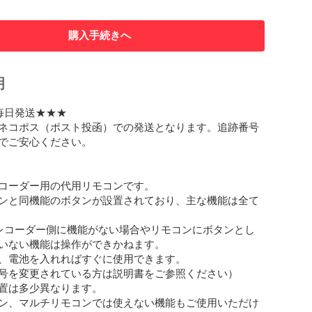
購入手続きへ
明
毎日発送★★★

ネコポス（ポスト投函）での発送となります。追跡番号
でご安心ください。

コーダー用の代用リモコンです。

ンと同機能のボタンが設置されており、主な機能は全て
レコーダー側に機能がない場合やリモコンにボタンとし
いない機能は操作ができかねます。

、電池を入れればすぐに使用できます。

号を変更されている方は説明書をご参照ください）

置は多少異なります。

ン、マルチリモコンでは使えない機能もご使用いただけ