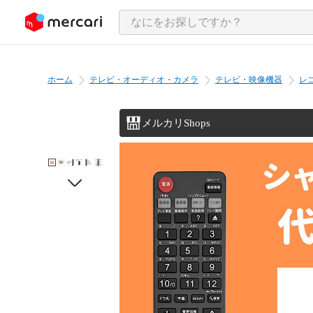
ンツにスキップ
ホーム
テレビ・オーディオ・カメラ
テレビ・映像機器
レ
メルカリShops