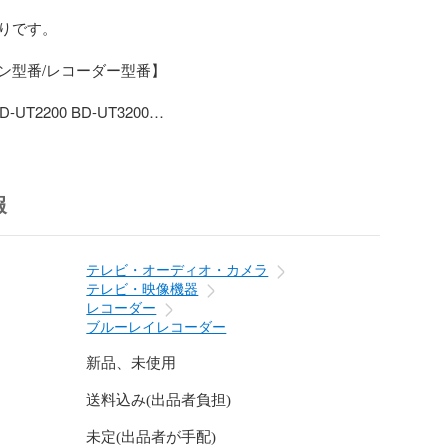
りです。

ン型番/レコーダー型番】

D-UT2200 BD-UT3200

BD-WW1200

報
09PA

B-C10BT1 2B-C10BW1 2B-C20BW1 BD-NS520 BD-
T2200 BD-NW1200 BD-NW2200 BD-NW520

テレビ・オーディオ・カメラ
テレビ・映像機器
レコーダー
ブルーレイレコーダー
新品、未使用
送料込み(出品者負担)
未定(出品者が手配)