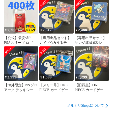
7,200
2,517
2,488
¥
¥
¥
【公式】最安値?!
【専用出品セット】
【専用出品セット】
PSAスリーブ ロゴ入
カイドウ&うるティ&
サンジ海賊旗&レイ
り 400枚
レイジュスリーブ
ジュスリーブ
2,999
1,599
1,299
¥
¥
¥
【海外限定】N&ゾロ
【メリー号】ONE
【旧四皇】ONE
アーク デッキシール
PIECE カードゲーム
PIECE カードゲーム
ド
オフィシャルカード
リミテッドカードス
スリーブ リミテッド
リーブ 未開封
エディション 未開封
メルカリShopsについて