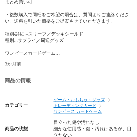
まとめ買い可

・複数購入で同梱をご希望の場合は、質問よりご連絡くださ
い。送料を引いた価格をご提案させていただきます。

種別/詳細···スリーブ／デッキシールド

種別...サプライ／周辺グッズ

ワンピースカードゲーム

オフィシャルカードスリーブ

3か月前
リミテッドカードスリーブ

麦わら

公式スリーブ

商品の情報
キャラスリーブ

キャラスリ

ロマンスドーン

ゲーム・おもちゃ・グッズ
ONE PIECE

カテゴリー
トレーディングカード
頂上決戦

ワンピース カードゲーム
強大な敵

目立った傷や汚れなし
謀略の王国

商品の状態
細かな使用感・傷・汚れはあるが、目
新時代の主役

立たない
三船長
