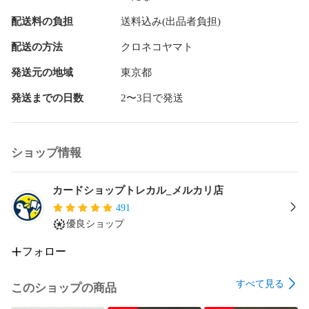
ログポース

配送料の負担
送料込み(出品者負担)
ロゴ

#ワンピカード

配送の方法
クロネコヤマト
#ワンピカ

#ワンピースカード
発送元の地域
東京都
発送までの日数
2〜3日で発送
ショップ情報
カードショップトレカル_メルカリ店
491
優良ショップ
フォロー
すべて見る
このショップの商品