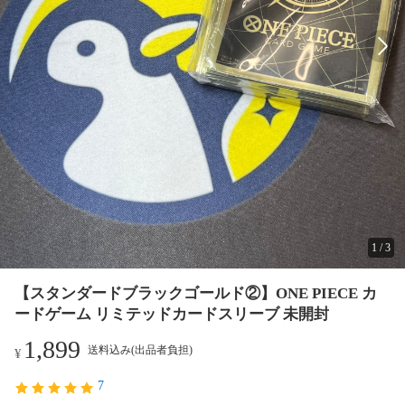
1
/
3
【スタンダードブラックゴールド②】ONE PIECE カ
ードゲーム リミテッドカードスリーブ 未開封
1,899
送料込み(出品者負担)
¥
7