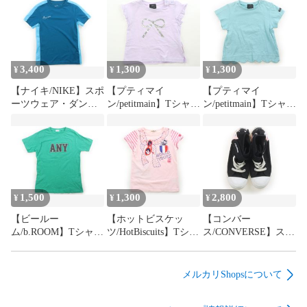
3,400
1,300
1,300
¥
¥
¥
【ナイキ/NIKE】スポ
【プティマイ
【プティマイ
ーツウェア・ダンス
ン/petitmain】Tシャ
ン/petitmain】Tシャ
ウェア 130サイズ 男
ツ・カットソー 80サ
ツ・カットソー 90サ
の子【子供服・ベビ
イズ 女の子【子供
イズ 女の子【子供
ー服】（2205756）
服・ベビー服】
服・ベビー服】
（2205755）
（2205754）
1,500
1,300
2,800
¥
¥
¥
【ビールー
【ホットビスケッ
【コンバー
ム/b.ROOM】Tシャ
ツ/HotBiscuits】Tシャ
ス/CONVERSE】スニ
ツ・カットソー 150
ツ・カットソー 100
ーカー 靴20cm～ 女
サイズ 男の子【子供
サイズ 女の子【子供
の子【子供服・ベビ
服・ベビー服】
服・ベビー服】
ー服】（2161149）
メルカリShopsについて
（2205753）
（2205752）