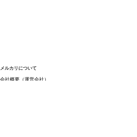
メルカリについて
会社概要（運営会社）
採用情報
プレスリリース
公式ブログ
プレスキット
メルカリUS
メルカリShops
m department（エムデパ）
ヘルプ