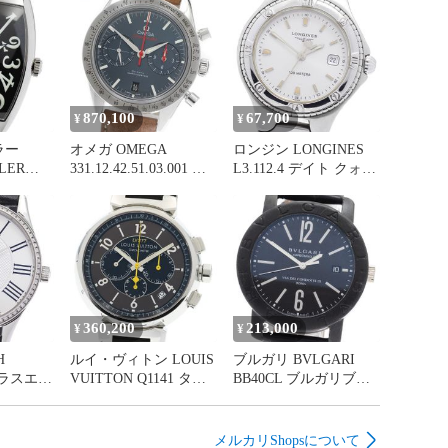
870,100
67,700
¥
¥
ラー
オメガ OMEGA
ロンジン LONGINES
LER
331.12.42.51.03.001 ス
L3.112.4 デイト クォー
ンカ 自
ピードマスター57 クロ
ツ レディース _972926
900445
ノグラフ 自動巻き メ
ンズ 保証書付き
_973977
360,200
213,000
¥
¥
H
ルイ・ヴィトン LOUIS
ブルガリ BVLGARI
2 クラスエリ
VUITTON Q1141 タン
BB40CL ブルガリブル
シン ム
ブール クロノグラフ
ガリ デイト 自動巻き
ダイヤベ
エルプリメロ デイト
メンズ _973892
 レディ
自動巻き メンズ
メルカリShopsについて