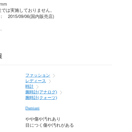
mm

社では実施しておりません。

2015/09/06(国内販売店)

な状態

な擦り傷

の擦り傷

報
スレット：未使用品　※社外品



麗な状態

ファッション
ル：　擦り傷が多い、純正品

レディース
時計
5   404  251006 AS
腕時計(アナログ)
腕時計(クォーツ)
Damiani
やや傷や汚れあり
目につく傷や汚れがある