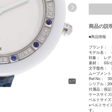
商品の説
■商品情報

ブランド：　ダミ
モデル名：　
対象：　レデ
素材：　SS/セ
文字盤色：　
ムーブメント
Ref.No：　300
1
/
7
シリアル：2000
付属品：保証
ケースサイズ(ｗ
ベルトサイズ：約
※ベルトサイ
す。
