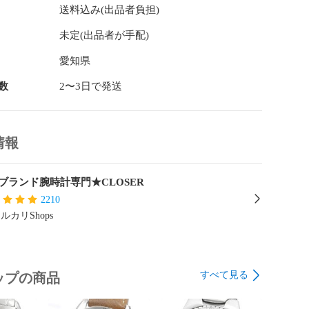
送料込み(出品者負担)
未定(出品者が手配)
愛知県
数
2〜3日で発送
情報
ブランド腕時計専門★CLOSER
2210
ルカリShops
すべて見る
ップの商品