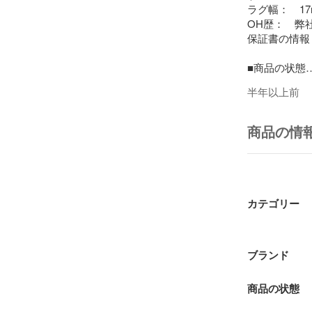
ラグ幅：　17
OH歴：　弊
保証書の情報：　
■商品の状態

半年以上前
ガラス：綺麗
ケース：僅か
ベゼル：少し
商品の情
ベルト/ブレ
針：僅かなシミ
文字盤：　綺
尾錠/バック
カテゴリー
商品番号：91146
ブランド
商品の状態