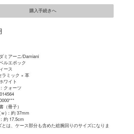
購入手続きへ
明
アーニ/Damiani

ベルエポック

ィース

ラミック × 革

ホワイト

：クォーツ

14564

00***

書（冊子）

)：約 37mm

 17.5cm

ズとは、ケース部分も含めた総腕回りのサイズになりま