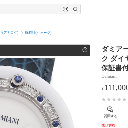
計(アナログ)
腕時計(クォーツ)
ダミアーニ
ク ダイ
保証書付き
Damiani
111,00
¥
質問する
売り切れ