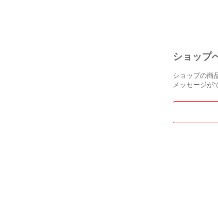
ース 良品 保
_971207
ショップ
ショップの商
メッセージが