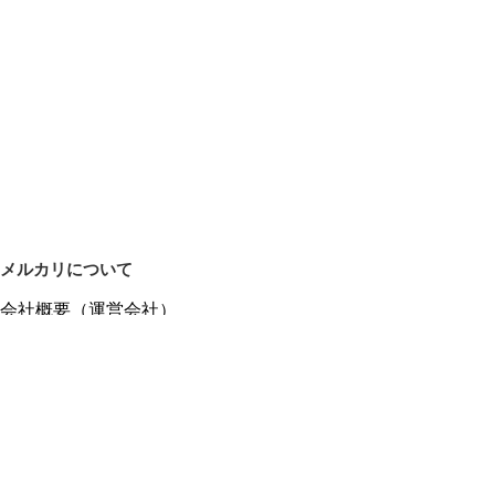
メルカリについて
会社概要（運営会社）
採用情報
プレスリリース
公式ブログ
プレスキット
メルカリUS
メルカリShops
m department（エムデパ）