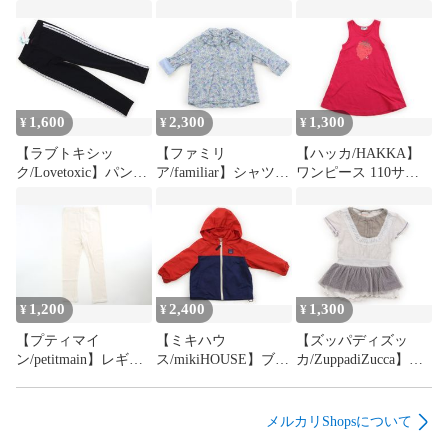
1,600
2,300
1,300
¥
¥
¥
【ラブトキシッ
【ファミリ
【ハッカ/HAKKA】
ク/Lovetoxic】パンツ
ア/familiar】シャツ・
ワンピース 110サイ
150サイズ 女の子
ブラウス 80サイズ 女
ズ 女の子【子供服・
【子供服・ベビー
の子【子供服・ベビ
ベビー服】
服】（2204536）
ー服】（2204535）
（2204357）
1,200
2,400
1,300
¥
¥
¥
【プティマイ
【ミキハウ
【ズッパディズッ
ン/petitmain】レギン
ス/mikiHOUSE】ブル
カ/ZuppadiZucca】チ
ス 120サイズ 女の子
ゾン・Gジャン 90サ
ュニック 80サイズ 女
【子供服・ベビー
イズ 男の子【子供
の子【子供服・ベビ
服】（2205293）
服・ベビー服】
ー服】（2204356）
メルカリShopsについて
（2204534）