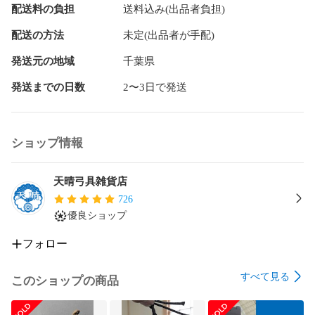
配送料の負担
送料込み(出品者負担)
【製品詳細】

●素材: EVAフォーム

配送の方法
未定(出品者が手配)
●入り数: 2個

●カラー：黒

発送元の地域
千葉県
●対応する矢の太さ: 穴の直径はΦ6mmと小さめに設計されて
います。これは、遠的矢のような細い矢でもしっかりとホー
発送までの日数
2〜3日で発送
ルドするためです。太い矢の場合、最初は挿入しにくいと感
じるかもしれませんが、矢先から挿入するか、もしくは矢を
クルっと回しながらねじ込むように挿入するとスムーズに装
ショップ情報
着できます。

天晴弓具雑貨店
【発送について】

726
通常、ご注文の翌日、または翌々日にクリックポストにて発
優良ショップ
送いたします。その後2〜4日程度でポストへ投函されます。
（土日祝日、長期休暇期間の発送は行っておりません）

フォロー
【ご購入の前に必ずご確認ください】

すべて見る
ご購入前に、必ず「ショップ情報」をご一読ください。

このショップの商品
発送方法、長期休暇のお知らせ、まとめ買いのルール、お値
引き交渉についてなど、大切なお知らせを記載しておりま