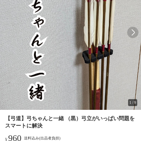
1
/
9
【弓道】弓ちゃんと一緒 （黒）弓立がいっぱい問題を
スマートに解決
960
送料込み(出品者負担)
¥