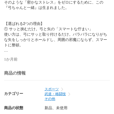
そのような「密かなストレス」をゼロにするために、この
『弓ちゃんと一緒』は生まれました。

【選ばれる2つの理由】

① サッと挟むだけ。弓と矢の「スマートな佇まい」

使い方は、弓にサッと取り付けるだけ。バラバラになりがち
な矢をしっかりとホールドし、周囲の邪魔にならず、スマー
トに整頓。

② ご自宅での「竹弓の調節」に

1か月前
「弦を張ったまま、弓を調節したい」そんな竹弓の調整時に
も活躍します。ご自宅に弓立てが無くても、壁に立てかけて
られます。

商品の情報
ひとつひとつ丁寧に仕上げています。

スポーツ
大量生産が難しい小さな工房での製作となるため、一度にお
カテゴリー
武道・格闘技
届けできる数には限りがございます。（※完売時は次回の製作
その他
までお待ちいただく場合がございます）

商品の状態
新品、未使用