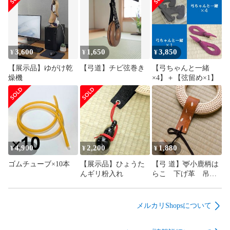
す。スムーズなお取引のため、ご一読いただけますと幸いで
す。

-----------------------------------------------------

3,600
1,650
3,850
¥
¥
¥
【以下検索ワード】

【展示品】ゆがけ乾
【弓道】チビ弦巻き
【弓ちゃんと一緒
#弓道

燥機
×4】＋【弦留め×1】
#弓具

#弓ちゃんと一緒

#天晴弓具雑貨店

#弓

#矢

#弦

#弓袋

4,900
2,200
1,880
¥
¥
¥
#弦巻
ゴムチューブ×10本
【展示品】ひょうた
【弓 道】🦌小鹿柄は
んギリ粉入れ
らこ 下げ革 吊り
革
メルカリShopsについて