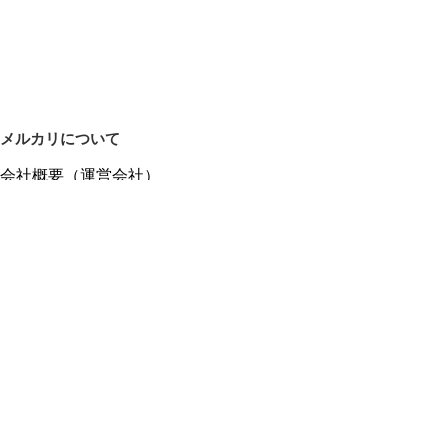
メルカリについて
会社概要（運営会社）
採用情報
プレスリリース
公式ブログ
プレスキット
メルカリUS
メルカリShops
m department（エムデパ）
ヘルプ
ヘルプセンター（ガイド・お問い合わせ）
メルカリShopsでショップを開設する
メルカリShops ショップ管理画面にログイン
メルカリShops出店者向けガイド