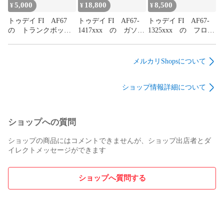
5,000
18,800
8,500
¥
¥
¥
トゥデイ FI AF67
トゥデイ FI AF67-
トゥデイ FI AF67-
の トランクボック
1417xxx の ガソリ
1325xxx の フロン
ス リアキャリ
ンタン
トフォー
ア:#1785483299
ク:#1785483281
ク:#1785483255
メルカリShopsについて
ショップ情報詳細について
ショップへの質問
ショップの商品にはコメントできませんが、ショップ出店者とダ
イレクトメッセージができます
ショップへ質問する