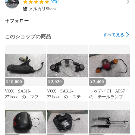
9701
メルカリShops
フォロー
すべて見る
このショップの商品
10,000
2,020
2,400
¥
¥
¥
VOX SA31J-
VOX SA31J-
トゥデイ FI AF67
271xxx の マフラ
271xxx の ステム
の テールランプウ
ー:#1785483471
カバー
インカ:#1785483323
傷:#1785483425