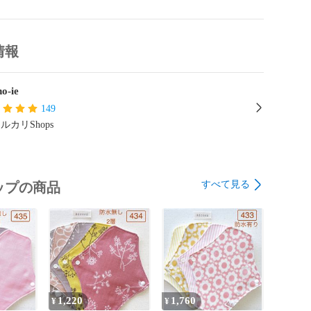
を少なくするために布目に沿って裁断しています。

目のゴワつきを抑えるため余分な縫い代はカットしています。

情報
します♪♪♪

o-ie
ーーーーーーーーーーーーーー

キン

149
ルカリShops
すべて見る
ップの商品
1,220
1,760
¥
¥