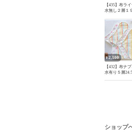
【435】布ラ
水無し２層１９cm
＋おまかせ柄
2,100
¥
【432】布ナ
水有り５層24.
19cm2枚＋お
24.5cm１枚
ショップ