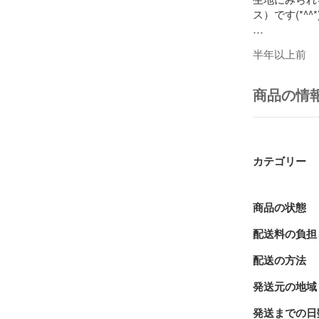
ス）です(*^^*)
半年以上前
翌日発送を心
連絡させて頂
商品の情
♪♪♪ おまとめ
☆ 他出品中
（ご希望の方
カテゴリー
素人が家庭用
大きさのばら
すみません(>_<
商品の状態
配送料の負担
よろしくお願い
配送の方法
ハンドメイド
発送元の地域
✳︎  洗濯
てあります。

発送までの日