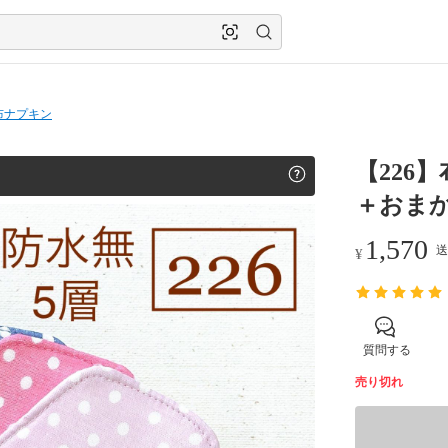
布ナプキン
【226
＋おま
1,570
送
¥
質問する
売り切れ