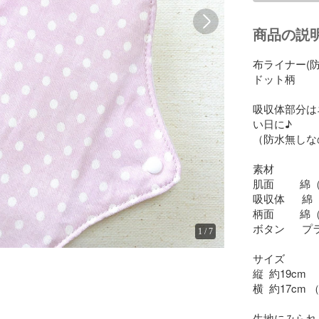
商品の説
布ライナー(防
ドット柄

吸収体部分は
い日に♪

（防水無しな
素材

肌面        
吸収体      
柄面       
ボタン     
1
/
7
サイズ

縦  約19cm

横  約17cm
生地にみられ