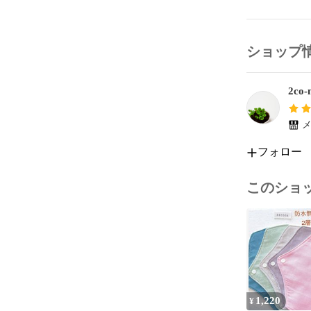
✳︎  型崩れ
✳︎  縫い
ショップ
よろしくお願い
2co-n
ーーーーーー
nicoco布ナプ
布ナプキン

メ
布ライナー

フォロー
温活

2co-no-ie

このショ
1,220
¥