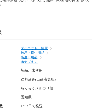


がけていますが遅れる場合がありますので、その際はご
きます。

報
割引 ♪♪♪

のものと同梱で120円お値引きさせて頂きます。

は質問欄からお問合せお願いします♪）

ダイエット・健康
救急・衛生用品
衛生日用品
ミシンで作製してますので

布ナプキン
つきや歪み等あると思います。

)

新品、未使用
送料込み(出品者負担)
します♪♪♪

らくらくメルカリ便
品；以下の点に注意して作製しています。

愛知県
時の縮みを少なくするためネル生地とダブルガーゼは水通しし
数
1〜2日で発送