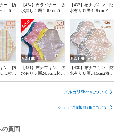
イナー 防
【434】布ライナー 防
【433】布ナプキン 防
 ５枚
水無し２層１９cm ５枚
水有り５層１９cm ４枚
１枚
＋おまかせ柄１枚
＋おまかせ柄１枚
2,100
2,100
¥
¥
プキン 防
【431】布ナプキン 防
【430】布ナプキン 防
5cm2枚・
水有り５層24.5cm2枚・
水有り５層24.5cm2枚・
まかせ柄
19cm2枚＋おまかせ柄
19cm2枚＋おまかせ柄
24.5cm１枚
24.5cm１枚
メルカリShopsについて
ショップ情報詳細について
への質問