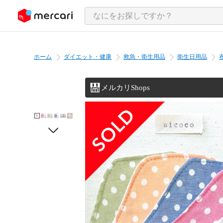
ンツにスキップ
ホーム
ダイエット・健康
救急・衛生用品
衛生日用品
メルカリShops