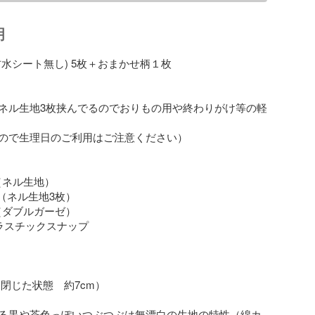
明
水シート無し) 5枚＋おまかせ柄１枚

ネル生地3枚挟んでるのでおりもの用や終わりがけ等の軽
ので生理日のご利用はご注意ください）

 綿（ネル生地）

綿 （ネル生地3枚）

  綿（ダブルガーゼ）

 プラスチックスナップ

 （閉じた状態　約7cm）

る黒や茶色っぽいつぶつぶは無漂白の生地の特性（綿カ